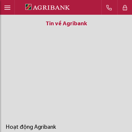
Tin về Agribank
Tin về Agribank
Tin về Agribank
Hoạt động Agribank