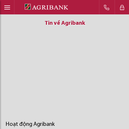
Tin về Agribank
Tin về Agribank
Tin về Agribank
Hoạt động Agribank