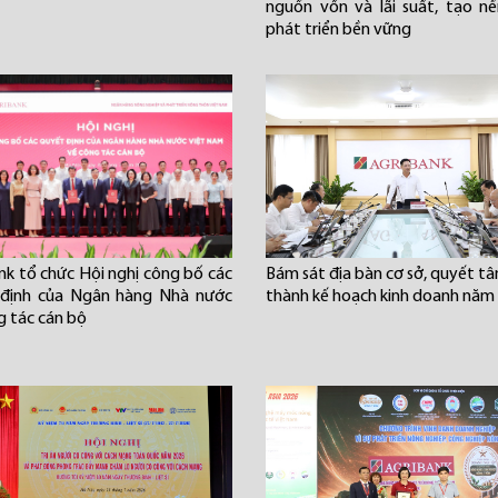
nguồn vốn và lãi suất, tạo n
phát triển bền vững
nk tổ chức Hội nghị công bố các
Bám sát địa bàn cơ sở, quyết t
 định của Ngân hàng Nhà nước
thành kế hoạch kinh doanh năm
g tác cán bộ