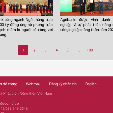
nk cùng ngành Ngân hàng trao
Agribank được vinh danh
00 tỷ đồng ủng hộ phong trào
nghiệp vì sự phát triển nông 
nh chăm lo người có công với
công nghiệp nông thôn năm 20
mạng
1
2
3
4
5
...
100
ơ đồ trang
Webmail
Đăng ký nhận tin
English
 Phát triển Nông thôn Việt Nam
 được hỗ trợ
345/037.346.2345