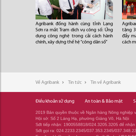
Agribank đồng hành cùng tỉnh Lạng
Agriba
Sơn ra mắt Trạm dịch vụ công số: Ứng
tặng 3
dụng công nghệ trong cải cách hành
đẩy mạ
chính, xây dựng thế hệ “công dân số”
cách 
Về Agribank
Tin tức
Tin về Agribank
Điều khoản sử dụng
An toàn & Bảo mật
S
2019 Bản quyền thuộc về Ngân hàng Nông nghiệp và
Hội sở: Số 2 Láng Hạ, phường Giảng Võ, Hà Nội
Sđt tiếp nhận: 1900558818/024.3205.3205 để nhận
Sđt gọi ra: 024.2233.2345/037.353.2345/037.348.2