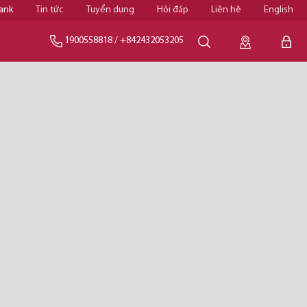
ank
Tin tức
Tuyển dụng
Hỏi đáp
Liên hệ
English
1900558818
/
+842432053205