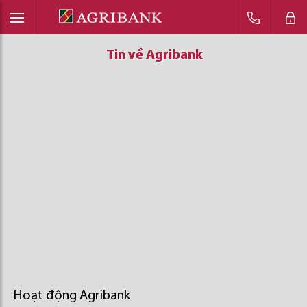
Tin về Agribank
Tin về Agribank
Tin về Agribank
Hoạt động Agribank