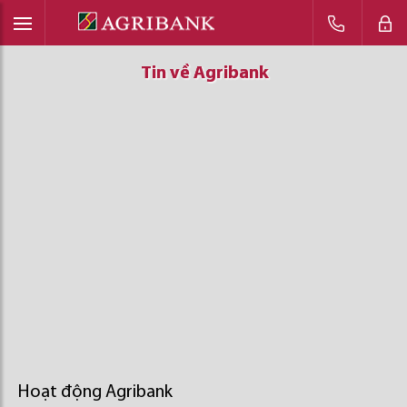
Tin về Agribank
Tin về Agribank
Tin về Agribank
Hoạt động Agribank