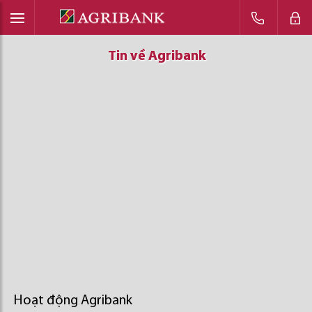
Tin về Agribank
Tin về Agribank
Tin về Agribank
Hoạt động Agribank