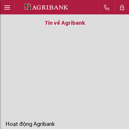
Tin về Agribank
Tin về Agribank
Tin về Agribank
Hoạt động Agribank