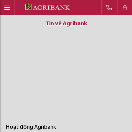
Tin về Agribank
Tin về Agribank
Tin về Agribank
Hoạt động Agribank