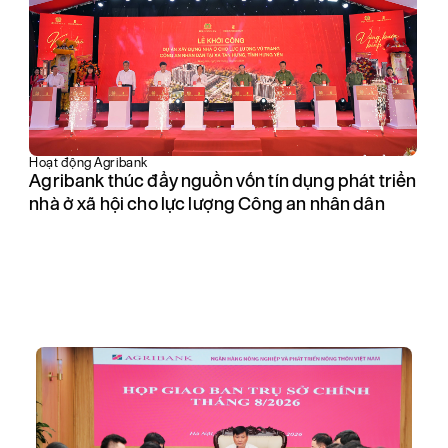
Hoạt động Agribank
Tà
Agribank thúc đẩy nguồn vốn tín dụng phát triển
A
nhà ở xã hội cho lực lượng Công an nhân dân
ph
t
tư