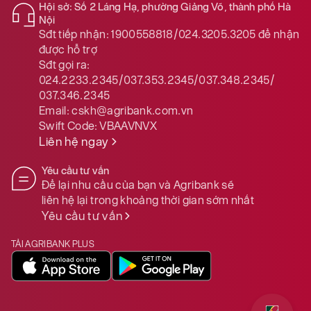
Hội sở: Số 2 Láng Hạ, phường Giảng Võ, thành phố Hà
Nội
Sđt tiếp nhận:
1900558818/024.3205.3205
để nhận
được hỗ trợ
Sđt gọi ra:
024.2233.2345/037.353.2345/037.348.2345/
037.346.2345
Email:
cskh@agribank.com.vn
Swift Code:
VBAAVNVX
Liên hệ ngay
Yêu cầu tư vấn
Để lại nhu cầu của bạn và Agribank sẽ
liên hệ lại trong khoảng thời gian sớm nhất
Yêu cầu tư vấn
TẢI AGRIBANK PLUS