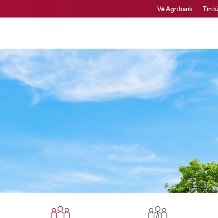
Về Agribank
Tin t