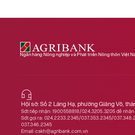
Ngân hàng Nông nghiệp và Phát triển Nông thôn Việt 
Hội sở: Số 2 Láng Hạ, phường Giảng Võ, th
Sđt tiếp nhận:
1900558818/024.3205.3205
để nhận 
Sđt gọi ra:
024.2233.2345/037.353.2345/037.348.
037.346.2345
Email:
cskh@agribank.com.vn