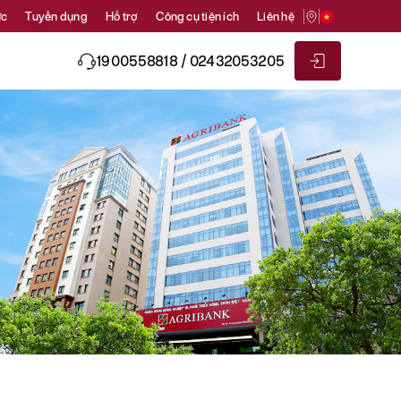
ức
Tuyển dụng
Hỗ trợ
Công cụ tiện ích
Liên hệ
1900558818 / 02432053205