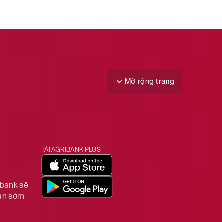
Mở rộng trang
TẢI AGRIBANK PLUS
ibank sẽ
ian sớm