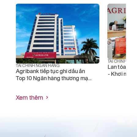
TÀI CHÍNH NG
TÀI CHÍNH NGÂN HÀNG
Lan tỏa giá 
Agribank tiếp tục ghi dấu ấn
- Khơi mở s
Top 10 Ngân hàng thương mại
thái Agriba
Việt Nam uy tín năm 2026
Xem thêm