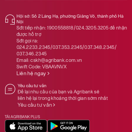
Hội sở: Số 2 Láng Hạ, phường Giảng Võ, thành phố Hà
Nội
Sđt tiếp nhận:
1900558818/024.3205.3205
để nhận
được hỗ trợ
Sđt gọi ra:
024.2233.2345/037.353.2345/037.348.2345/
037.346.2345
Email:
cskh@agribank.com.vn
Swift Code:
VBAAVNVX
Liên hệ ngay
Yêu cầu tư vấn
Để lại nhu cầu của bạn và Agribank sẽ
liên hệ lại trong khoảng thời gian sớm nhất
Yêu cầu tư vấn
TẢI AGRIBANK PLUS