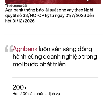
Ư
Tín dụng ưu đãi
A
Agribank thông báo lãi suất cho vay theo Nghị
n
quyết số 33/NQ-CP kỳ từ ngày 01/7/2026 đến
t
hết 31/12/2026
Agribank
luôn sẵn sàng đồng
hành cùng doanh nghiệp trong
mọi bước phát triển
200+
Hơn 200 sản phẩm, dịch vụ