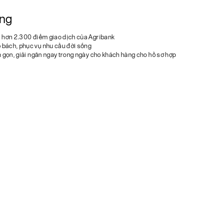
ùng
i hơn 2.300 điểm giao dịch của Agribank
 bách, phục vụ nhu cầu đời sống
nh gọn, giải ngân ngay trong ngày cho khách hàng cho hồ sơ hợp