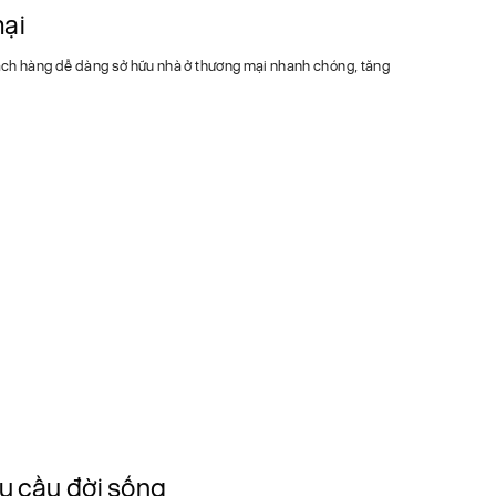
ại
ách hàng dễ dàng sở hữu nhà ở thương mại nhanh chóng, tăng
u cầu đời sống