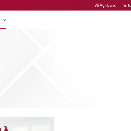
Về Agribank
Tin t
ụ