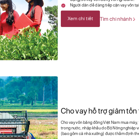
Người dân dễ dàng tiếp cận vay vốn tạ
Xem chi tiết
Tìm chi nhánh
Cho vay hỗ trợ giảm tổn
Cho vay vốn bằng đồng Việt Nam mua máy, th
trong nước, nhập khẩu do Bộ Nông nghiệp và 
(bao gồm cả nhà xưởng) được thẩm định the