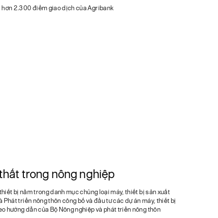
i hơn 2.300 điểm giao dịch của Agribank
 thất trong nông nghiệp
iết bị nằm trong danh mục chủng loại máy, thiết bị sản xuất
Phát triển nông thôn công bố và đầu tư các dự án máy, thiết bị
o hướng dẫn của Bộ Nông nghiệp và phát triển nông thôn