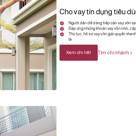
Cho vay tín dụng tiêu d
Người dân dễ dàng tiếp cận vay vốn tạ
Đáp ứng những khoản vay vốn nhỏ, cấp
Thủ tục, hồ sơ vay vốn giải quyết nha
lệ
Xem chi tiết
Tìm chi nhánh