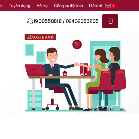
ức
Tuyển dụng
Hỗ trợ
Công cụ tiện ích
Liên hệ
1900558818 / 02432053205