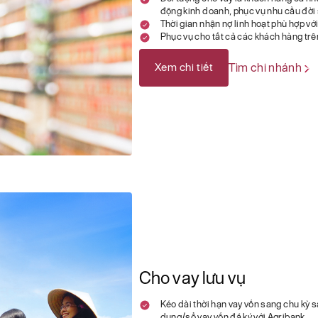
động kinh doanh, phục vụ nhu cầu đời 
Thời gian nhận nợ linh hoạt phù hợp vớ
Phục vụ cho tất cả các khách hàng trên
Xem chi tiết
Tìm chi nhánh
Cho vay lưu vụ
Kéo dài thời hạn vay vốn sang chu kỳ 
dụng/sổ vay vốn đã ký với Agribank.