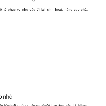
 tô phục vụ nhu cầu đi lại, sinh hoạt, nâng cao chất
ô nhỏ
n, hộ gia đình có nhu cầu vay vốn để thanh toán các chi phí hoạt