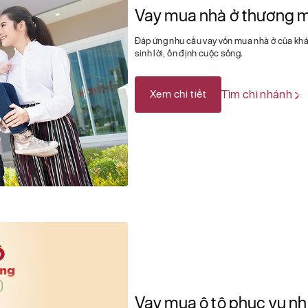
Vay mua nhà ở thương m
Đáp ứng nhu cầu vay vốn mua nhà ở của kh
sinh lời, ổn định cuộc sống.
Xem chi tiết
Tìm chi nhánh
Vay mua ô tô phục vụ nh