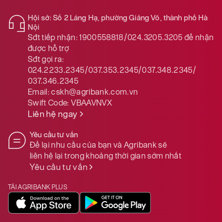
Hội sở: Số 2 Láng Hạ, phường Giảng Võ, thành phố Hà
Nội
Sđt tiếp nhận:
1900558818/024.3205.3205
để nhận
được hỗ trợ
Sđt gọi ra:
024.2233.2345/037.353.2345/037.348.2345/
037.346.2345
Email:
cskh@agribank.com.vn
Swift Code:
VBAAVNVX
Liên hệ ngay
Yêu cầu tư vấn
Để lại nhu cầu của bạn và Agribank sẽ
liên hệ lại trong khoảng thời gian sớm nhất
Yêu cầu tư vấn
TẢI AGRIBANK PLUS