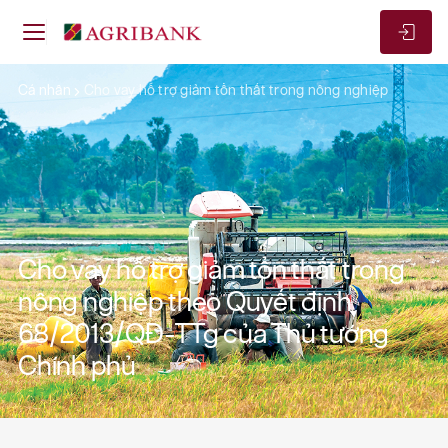
Cá nhân
Cho vay hỗ trợ giảm tổn thất trong nông nghiệp
Cho vay hỗ trợ giảm tổn thất trong
nông nghiệp theo Quyết định
68/2013/QĐ-TTg của Thủ tướng
Chính phủ