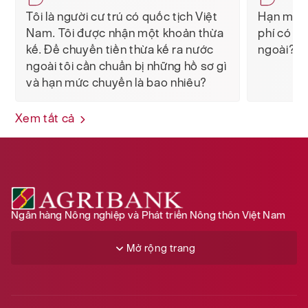
Tôi là người cư trú có quốc tịch Việt
Hạn mức 
Nam. Tôi được nhận một khoản thừa
phí có li
kế. Để chuyển tiền thừa kế ra nước
ngoài?
ngoài tôi cần chuẩn bị những hồ sơ gì
và hạn mức chuyển là bao nhiêu?
Xem tất cả
Ngân hàng Nông nghiệp và Phát triển Nông thôn Việt Nam
Mở rộng trang