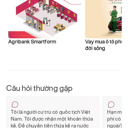
Agribank Smartform
Vay mua ô tô phục
đời sống
Câu hỏi thường gặp
Tôi là người cư trú có quốc tịch Việt
Hạn mức 
Nam. Tôi được nhận một khoản thừa
phí có li
kế. Để chuyển tiền thừa kế ra nước
ngoài?