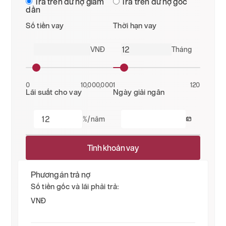
Trả trên dư nợ giảm
Trả trên dư nợ gốc
dần
Số tiền vay
Thời hạn vay
VNĐ
Tháng
0
10,000,000
1
120
Lãi suất cho vay
Ngày giải ngân
%/năm
Tính khoản vay
Phương án trả nợ
Số tiền gốc và lãi phải trả:
VNĐ