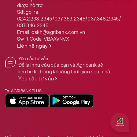
được hỗ trợ
Sđt gọi ra:
024.2233.2345/037.353.2345/037.348.2345/
037.346.2345
Email:
cskh@agribank.com.vn
Swift Code:
VBAAVNVX
Liên hệ ngay
Yêu cầu tư vấn
Để lại nhu cầu của bạn và Agribank sẽ
liên hệ lại trong khoảng thời gian sớm nhất
Yêu cầu tư vấn
TẢI AGRIBANK PLUS
Quý khách 