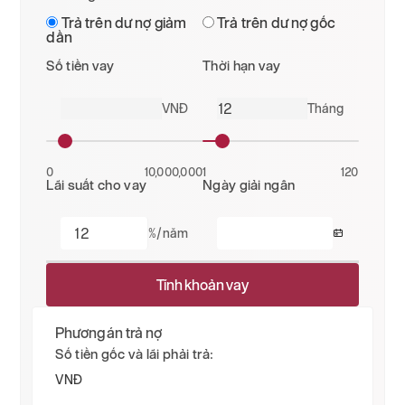
Trả trên dư nợ giảm
Trả trên dư nợ gốc
dần
Số tiền vay
Thời hạn vay
VNĐ
Tháng
0
10,000,000
1
120
Lãi suất cho vay
Ngày giải ngân
%/năm
Tính khoản vay
Phương án trả nợ
Số tiền gốc và lãi phải trả:
VNĐ