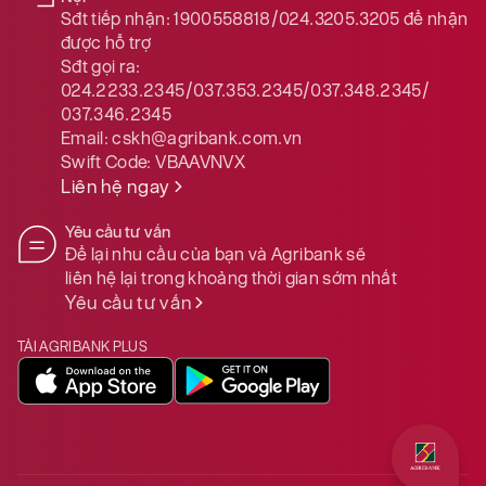
Sđt tiếp nhận:
1900558818/024.3205.3205
để nhận
được hỗ trợ
Sđt gọi ra:
024.2233.2345/037.353.2345/037.348.2345/
037.346.2345
Email:
cskh@agribank.com.vn
Swift Code:
VBAAVNVX
Liên hệ ngay
Yêu cầu tư vấn
Để lại nhu cầu của bạn và Agribank sẽ
liên hệ lại trong khoảng thời gian sớm nhất
Yêu cầu tư vấn
TẢI AGRIBANK PLUS
Quý khách 