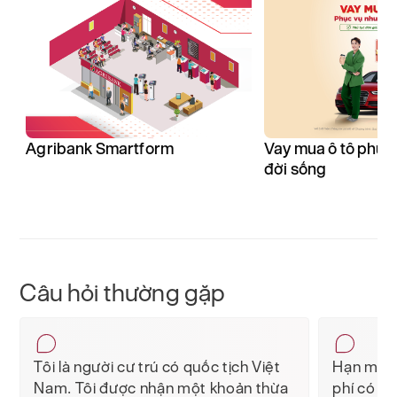
Agribank Smartform
Vay mua ô tô phục
đời sống
Câu hỏi thường gặp
Tôi là người cư trú có quốc tịch Việt
Hạn mức 
Nam. Tôi được nhận một khoản thừa
phí có li