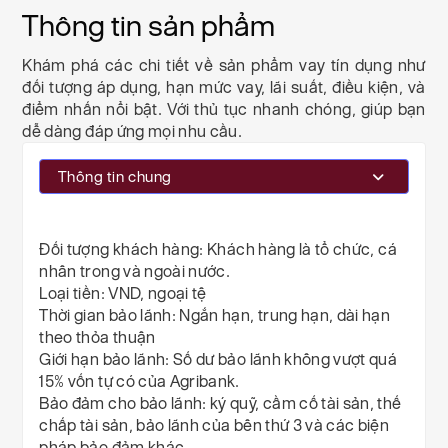
Thông tin sản phẩm
Khám phá các chi tiết về sản phẩm vay tín dụng như
đối tượng áp dụng, hạn mức vay, lãi suất, điều kiện, và
điểm nhấn nổi bật. Với thủ tục nhanh chóng, giúp bạn
dễ dàng đáp ứng mọi nhu cầu.
Thông tin chung
Đối tượng khách hàng:
Khách hàng là tổ chức, cá
nhân trong và ngoài nước.
Loại tiền:
VND, ngoại tệ
Thời gian bảo lãnh:
Ngắn hạn, trung hạn, dài hạn
theo thỏa thuận
Giới hạn bảo lãnh:
Số dư bảo lãnh không vượt quá
15% vốn tự có của Agribank.
Bảo đảm cho bảo lãnh:
ký quỹ, cầm cố tài sản, thế
chấp tài sản, bảo lãnh của bên thứ 3 và các biện
pháp bảo đảm khác.