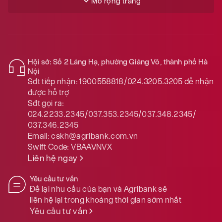
Mở rộng trang
Hội sở: Số 2 Láng Hạ, phường Giảng Võ, thành phố Hà
Nội
Sđt tiếp nhận:
1900558818/024.3205.3205
để nhận
được hỗ trợ
Sđt gọi ra:
024.2233.2345/037.353.2345/037.348.2345/
037.346.2345
Email:
cskh@agribank.com.vn
Swift Code:
VBAAVNVX
Liên hệ ngay
Yêu cầu tư vấn
Để lại nhu cầu của bạn và Agribank sẽ
liên hệ lại trong khoảng thời gian sớm nhất
Yêu cầu tư vấn