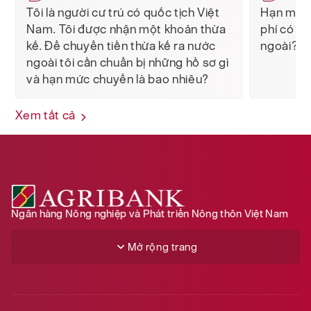
Tôi là người cư trú có quốc tịch Việt
Hạn mức 
Nam. Tôi được nhận một khoản thừa
phí có li
kế. Để chuyển tiền thừa kế ra nước
ngoài?
ngoài tôi cần chuẩn bị những hồ sơ gì
và hạn mức chuyển là bao nhiêu?
Xem tất cả
Ngân hàng Nông nghiệp và Phát triển Nông thôn Việt Nam
Mở rộng trang