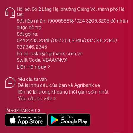
Hội sở: Số 2 Láng Hạ, phường Giảng Võ, thành phố Hà
Nội
Sđt tiếp nhận:
1900558818/024.3205.3205
để nhận
được hỗ trợ
Sđt gọi ra:
024.2233.2345/037.353.2345/037.348.2345/
037.346.2345
Email:
cskh@agribank.com.vn
Swift Code:
VBAAVNVX
Liên hệ ngay
Yêu cầu tư vấn
Để lại nhu cầu của bạn và Agribank sẽ
liên hệ lại trong khoảng thời gian sớm nhất
Yêu cầu tư vấn
TẢI AGRIBANK PLUS