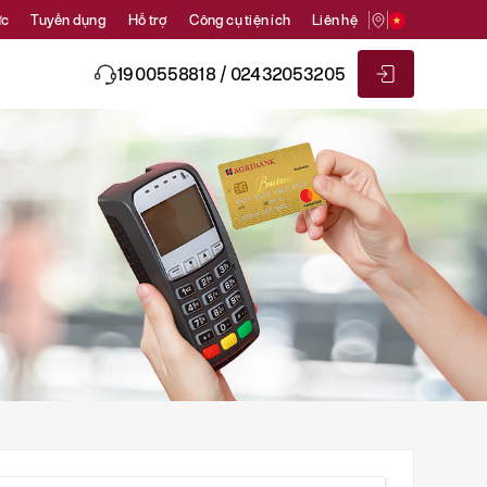
ức
Tuyển dụng
Hỗ trợ
Công cụ tiện ích
Liên hệ
1900558818 / 02432053205