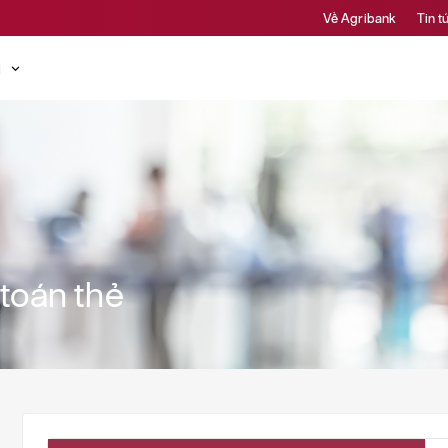
Về Agribank
Tin t
ụ
toán thẻ