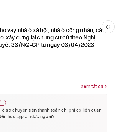
ho vay nhà ở xã hội, nhà ở công nhân, cải
Cho va
ạo, xây dựng lại chung cư cũ theo Nghị
thất t
uyết 33/NQ-CP từ ngày 03/04/2023
68/201
phủ
Xem tất cả
Hồ sơ chuyển tiền thanh toán chi phí có liên quan
đến học tập ở nước ngoài?