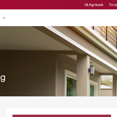
Về Agribank
Tin t
ụ
ng