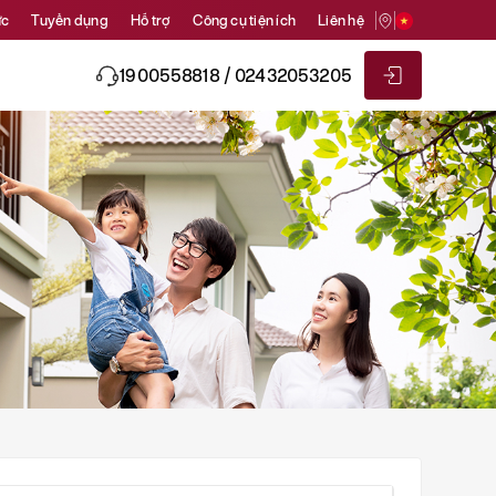
ức
Tuyển dụng
Hỗ trợ
Công cụ tiện ích
Liên hệ
1900558818 / 02432053205