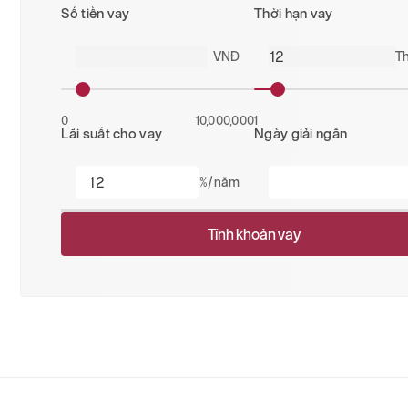
Số tiền vay
Thời hạn vay
VNĐ
T
0
10,000,000
1
Lãi suất cho vay
Ngày giải ngân
%/năm
Tính khoản vay