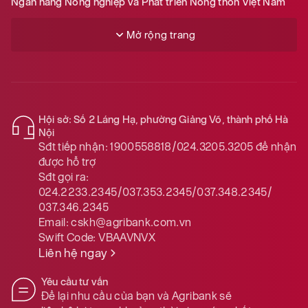
Ngân hàng Nông nghiệp và Phát triển Nông thôn Việt Nam
Mở rộng trang
Hội sở: Số 2 Láng Hạ, phường Giảng Võ, thành phố Hà
Nội
Sđt tiếp nhận:
1900558818/024.3205.3205
để nhận
được hỗ trợ
Sđt gọi ra:
024.2233.2345/037.353.2345/037.348.2345/
037.346.2345
Email:
cskh@agribank.com.vn
Swift Code:
VBAAVNVX
Liên hệ ngay
Yêu cầu tư vấn
Để lại nhu cầu của bạn và Agribank sẽ