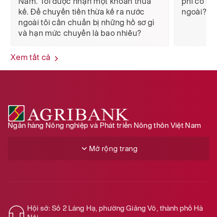
Nam. Tôi được nhận một khoản thừa
phí có li
kế. Để chuyển tiền thừa kế ra nước
ngoài?
ngoài tôi cần chuẩn bị những hồ sơ gì
và hạn mức chuyển là bao nhiêu?
Xem tất cả
Ngân hàng Nông nghiệp và Phát triển Nông thôn Việt Nam
Mở rộng trang
Hội sở: Số 2 Láng Hạ, phường Giảng Võ, thành phố Hà