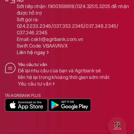
Nội
Sđt tiếp nhận:
1900558818/024.3205.3205
để nhận
được hỗ trợ
Sđt gọi ra:
024.2233.2345/037.353.2345/037.348.2345/
037.346.2345
Email:
cskh@agribank.com.vn
Swift Code:
VBAAVNVX
Liên hệ ngay
Yêu cầu tư vấn
Để lại nhu cầu của bạn và Agribank sẽ
liên hệ lại trong khoảng thời gian sớm nhất
Yêu cầu tư vấn
TẢI AGRIBANK PLUS
Quý khách 