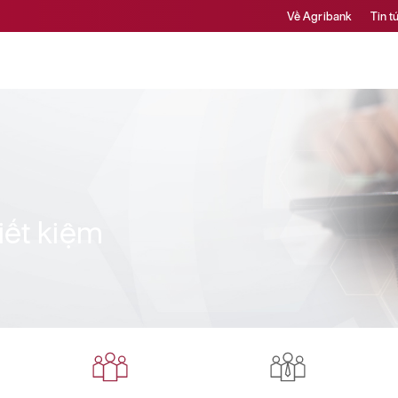
Về Agribank
Tin t
tiết kiệm