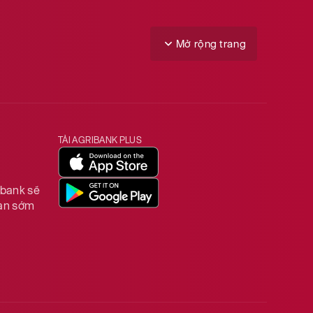
Mở rộng trang
TẢI AGRIBANK PLUS
ibank sẽ
ian sớm