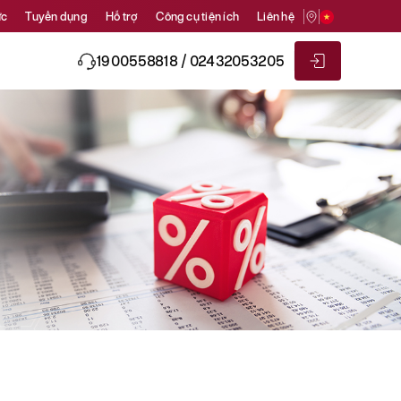
ức
Tuyển dụng
Hỗ trợ
Công cụ tiện ích
Liên hệ
1900558818 / 02432053205