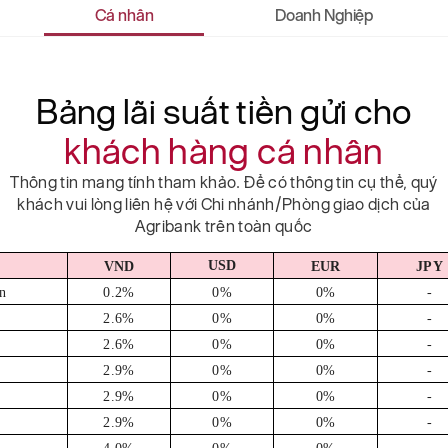
Cá nhân
Doanh Nghiệp
Bảng lãi suất tiền gửi cho
khách hàng cá nhân
Thông tin mang tính tham khảo. Để có thông tin cụ thể, quý
khách vui lòng liên hệ với Chi nhánh/Phòng giao dịch của
Agribank trên toàn quốc
USD
VND
EUR
JPY
n
0.2%
0%
0%
-
2.6%
0%
0%
-
2.6%
0%
0%
-
2.9%
0%
0%
-
2.9%
0%
0%
-
2.9%
0%
0%
-