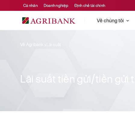
Cá nhân
Doanh nghiệp
Định chế tài chính
Về chúng tôi
Về Agribank
Lãi suất
Lãi suất tiền gửi/tiền gửi 