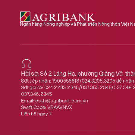
Ngân hàng Nông nghiệp và Phát triển Nông thôn Việt 
Hội sở: Số 2 Láng Hạ, phường Giảng Võ, th
Sđt tiếp nhận:
1900558818/024.3205.3205
để nhận 
Sđt gọi ra:
024.2233.2345/037.353.2345/037.348.
037.346.2345
Email:
cskh@agribank.com.vn
Swift Code:
VBAAVNVX
Liên hệ ngay