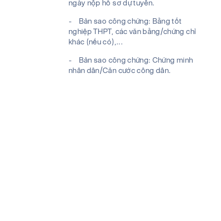
ngày nộp hồ sơ dự tuyển.
- Bản sao công chứng: Bằng tốt
nghiệp THPT, các văn bằng/chứng chỉ
khác (nếu có),...
- Bản sao công chứng: Chứng minh
nhân dân/Căn cước công dân.
- Giấy khám sức khỏe do cơ quan y
tế có thẩm quyền cấp trong thời hạn
12 tháng tính đến ngày nộp hồ sơ dự
tuyển.
- Giấy tờ khác (nếu có).
-
Lưu ý:
+ Agribank không nhận: hồ sơ nộp hộ,
hồ sơ nộp quá hạn.
+ Ứng viên hoàn toàn chịu trách nhiệm
về tính chính xác và trung thực của hồ