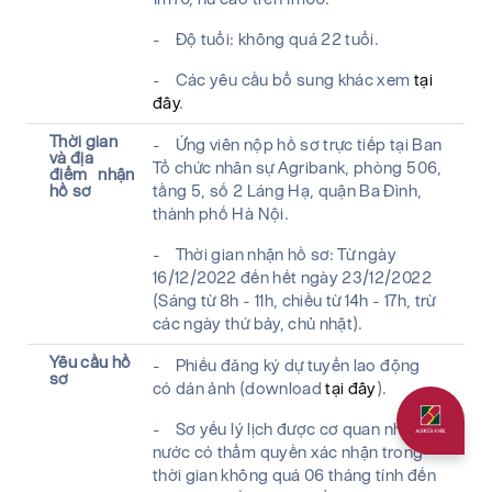
- Độ tuổi: không quá 22 tuổi.
- Các yêu cầu bổ sung khác xem
tại
đây
.
Thời gian
- Ứng viên nộp hồ sơ trực tiếp tại Ban
và địa
Tổ chức nhân sự Agribank, phòng 506,
điểm nhận
hồ sơ
tầng 5, số 2 Láng Hạ, quận Ba Đình,
thành phố Hà Nội.
- Thời gian nhận hồ sơ: Từ ngày
16/12/2022
đến hết ngày
23/12/2022
(Sáng từ 8h - 11h, chiều từ 14h - 17h, trừ
các ngày thứ bảy, chủ nhật).
Yêu cầu hồ
- Phiếu đăng ký dự tuyển lao động
sơ
có dán ảnh (download
tại đây
).
- Sơ yếu lý lịch được cơ quan nhà
Quý khách 
nước có thẩm quyền xác nhận trong
thời gian không quá 06 tháng tính đến