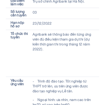
Địa điểm
Trụ sở chính Agribank tại Hà Nội.
làm việc
Số lượng
03
cần tuyển
Hạn nộp
23/12/2022
hồ sơ
Tổ chức thi
Agribank sẽ thông báo đến từng ứng
tuyển
viên đủ điều kiện tham gia dự thi (dự
kiến thời gian thi trong tháng 12 năm
2022).
Yêu cầu
- Trình độ đào tạo: Tốt nghiệp từ
ứng viên
THPT trở lên, ưu tiên ứng viên được
đào tạo nghiệp vụ Lễ tân.
- Ngoại hình: ưa nhìn, nam cao trên
1m70, nữ cao trên 1m60.