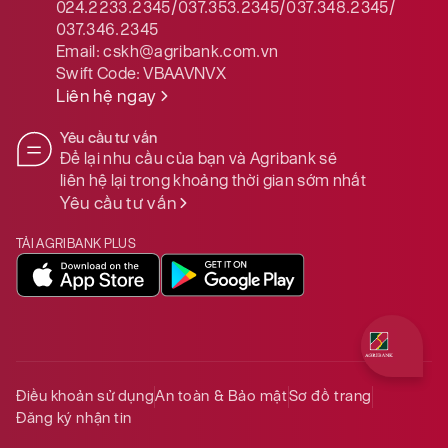
024.2233.2345/037.353.2345/037.348.2345/
037.346.2345
Email:
cskh@agribank.com.vn
Swift Code:
VBAAVNVX
Liên hệ ngay
Yêu cầu tư vấn
Để lại nhu cầu của bạn và Agribank sẽ
liên hệ lại trong khoảng thời gian sớm nhất
Yêu cầu tư vấn
TẢI AGRIBANK PLUS
Quý khách 
Điều khoản sử dụng
An toàn & Bảo mật
Sơ đồ trang
Đăng ký nhận tin