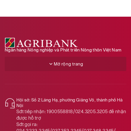
Ngân hàng Nông nghiệp và Phát triển Nông thôn Việt Nam
Mở rộng trang
Hội sở: Số 2 Láng Hạ, phường Giảng Võ, thành phố Hà
Nội
Sđt tiếp nhận:
1900558818/024.3205.3205
để nhận
được hỗ trợ
Sđt gọi ra:
024.2233.2345/037.353.2345/037.348.2345/