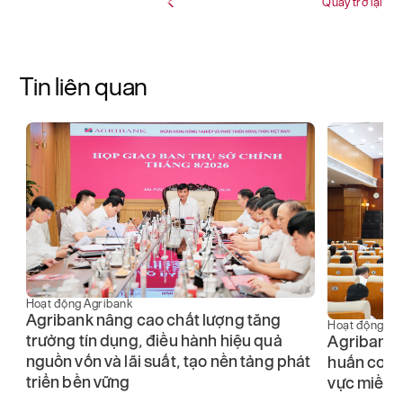
Quay trở lại
Tin liên quan
Hoạt động Ag
Agribank 
Hoạt động Agribank
phát triển
Agribank hoàn thành chương trình tập
Công an n
át
huấn cơ chế, chính sách tín dụng tại khu
vực miền Bắc