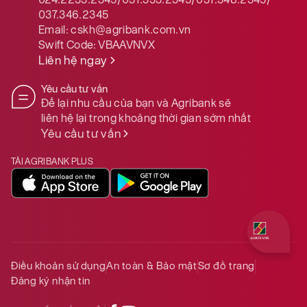
037.346.2345
Email:
cskh@agribank.com.vn
Swift Code:
VBAAVNVX
Liên hệ ngay
Yêu cầu tư vấn
Để lại nhu cầu của bạn và Agribank sẽ
liên hệ lại trong khoảng thời gian sớm nhất
Yêu cầu tư vấn
TẢI AGRIBANK PLUS
Quý khách 
Điều khoản sử dụng
An toàn & Bảo mật
Sơ đồ trang
Đăng ký nhận tin