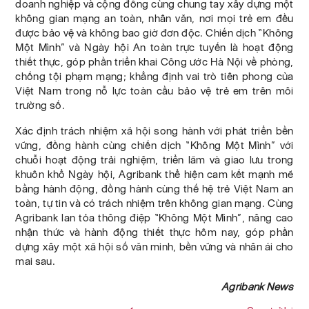
doanh nghiệp và cộng đồng cùng chung tay xây dựng một
không gian mạng an toàn, nhân văn, nơi mọi trẻ em đều
được bảo vệ và không bao giờ đơn độc. Chiến dịch “Không
Một Mình” và Ngày hội An toàn trực tuyến là hoạt động
thiết thực, góp phần triển khai Công ước Hà Nội về phòng,
chống tội phạm mạng; khẳng định vai trò tiên phong của
Việt Nam trong nỗ lực toàn cầu bảo vệ trẻ em trên môi
trường số.
Xác định trách nhiệm xã hội song hành với phát triển bền
vững, đồng hành cùng chiến dịch “Không Một Mình” với
chuỗi hoạt động trải nghiệm, triển lãm và giao lưu trong
khuôn khổ Ngày hội, Agribank thể hiện cam kết mạnh mẽ
bằng hành động, đồng hành cùng thế hệ trẻ Việt Nam an
toàn, tự tin và có trách nhiệm trên không gian mạng. Cùng
Agribank lan tỏa thông điệp “Không Một Mình”, nâng cao
nhận thức và hành động thiết thực hôm nay, góp phần
dựng xây một xã hội số văn minh, bền vững và nhân ái cho
mai sau.
Agribank News