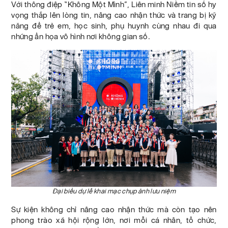
Với thông điệp “Không Một Mình”, Liên minh Niềm tin số hy
vọng thắp lên lòng tin, nâng cao nhận thức và trang bị kỹ
năng để trẻ em, học sinh, phụ huynh cùng nhau đi qua
những ẩn họa vô hình nơi không gian số.
Đại biểu dự lễ khai mạc chụp ảnh lưu niệm
Sự kiện không chỉ nâng cao nhận thức mà còn tạo nên
phong trào xã hội rộng lớn, nơi mỗi cá nhân, tổ chức,