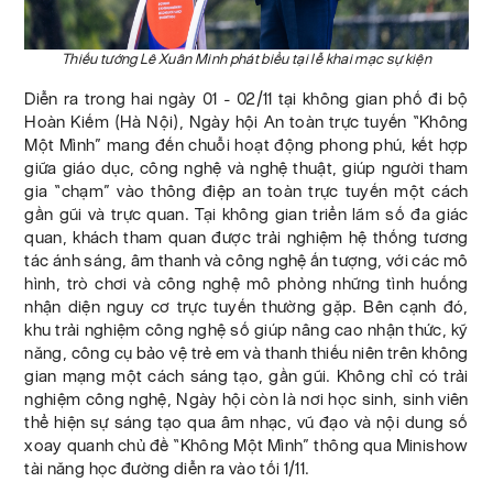
Thiếu tướng Lê Xuân Minh phát biểu tại lễ khai mạc sự kiện
Diễn ra trong hai ngày 01 - 02/11 tại không gian phố đi bộ
Hoàn Kiếm (Hà Nội), Ngày hội An toàn trực tuyến “Không
Một Mình” mang đến chuỗi hoạt động phong phú, kết hợp
giữa giáo dục, công nghệ và nghệ thuật, giúp người tham
gia “chạm” vào thông điệp an toàn trực tuyến một cách
gần gũi và trực quan. Tại không gian triển lãm số đa giác
quan, khách tham quan được trải nghiệm hệ thống tương
tác ánh sáng, âm thanh và công nghệ ấn tượng, với các mô
hình, trò chơi và công nghệ mô phỏng những tình huống
nhận diện nguy cơ trực tuyến thường gặp. Bên cạnh đó,
khu trải nghiệm công nghệ số giúp nâng cao nhận thức, kỹ
năng, công cụ bảo vệ trẻ em và thanh thiếu niên trên không
gian mạng một cách sáng tạo, gần gũi. Không chỉ có trải
nghiệm công nghệ, Ngày hội còn là nơi học sinh, sinh viên
thể hiện sự sáng tạo qua âm nhạc, vũ đạo và nội dung số
xoay quanh chủ đề “Không Một Mình” thông qua Minishow
tài năng học đường diễn ra vào tối 1/11.