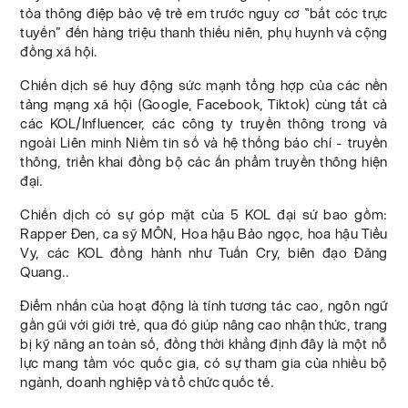
tỏa thông điệp bảo vệ trẻ em trước nguy cơ “bắt cóc trực
tuyến” đến hàng triệu thanh thiếu niên, phụ huynh và cộng
đồng xã hội.
Chiến dịch sẽ huy động sức mạnh tổng hợp của các nền
tảng mạng xã hội (Google, Facebook, Tiktok) cùng tất cả
các KOL/Influencer, các công ty truyền thông trong và
ngoài Liên minh Niềm tin số và hệ thống báo chí - truyền
thông, triển khai đồng bộ các ấn phẩm truyền thông hiện
đại.
Chiến dịch có sự góp mặt của 5 KOL đại sứ bao gồm:
Rapper Đen, ca sỹ MÔN, Hoa hậu Bảo ngọc, hoa hậu Tiểu
Vy, các KOL đồng hành như Tuấn Cry, biên đạo Đăng
Quang..
Điểm nhấn của hoạt động là tính tương tác cao, ngôn ngữ
gần gũi với giới trẻ, qua đó giúp nâng cao nhận thức, trang
bị kỹ năng an toàn số, đồng thời khẳng định đây là một nỗ
lực mang tầm vóc quốc gia, có sự tham gia của nhiều bộ
ngành, doanh nghiệp và tổ chức quốc tế.