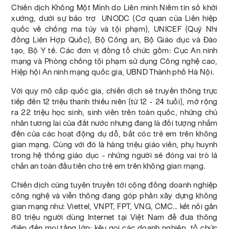
Chiến dịch Không Một Mình do Liên minh Niềm tin số khởi
xướng, dưới sự bảo trợ UNODC (Cơ quan của Liên hiệp
quốc về chống ma túy và tội phạm), UNICEF (Quỹ Nhi
đồng Liên Hợp Quốc), Bộ Công an, Bộ Giáo dục và Đào
tạo, Bộ Y tế. Các đơn vị đồng tổ chức gồm: Cục An ninh
mạng và Phòng chống tội phạm sử dụng Công nghệ cao,
Hiệp hội An ninh mạng quốc gia, UBND Thành phố Hà Nội.
Với quy mô cấp quốc gia, chiến dịch sẽ truyền thông trực
tiếp đến 12 triệu thanh thiếu niên (từ 12 - 24 tuổi), mở rộng
ra 22 triệu học sinh, sinh viên trên toàn quốc, những chủ
nhân tương lai của đất nước nhưng đang là đối tượng nhắm
đến của các hoạt động dụ dỗ, bắt cóc trẻ em trên không
gian mạng. Cùng với đó là hàng triệu giáo viên, phụ huynh
trong hệ thống giáo dục - những người sẽ đóng vai trò lá
chắn an toàn đầu tiên cho trẻ em trên không gian mạng.
Chiến dịch cũng tuyên truyền tới cộng đồng doanh nghiệp
công nghệ và viễn thông đang góp phần xây dựng không
gian mạng như: Viettel, VNPT, FPT, VNG, CMC… kết nối gần
80 triệu người dùng Internet tại Việt Nam để đưa thông
điệp đến mọi tầng lớp; kêu gọi các doanh nghiệp, tổ chức