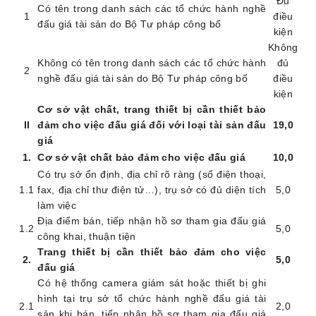
Đủ
Có tên trong danh sách các tổ chức hành nghề
1
điều
đấu giá tài sản do Bộ Tư pháp công bố
kiện
Không
Không c
ó tên trong danh sách các tổ chức hành
đủ
2
nghề đấu giá tài sản do Bộ Tư pháp công bố
điều
kiện
Cơ sở vật chất, trang thiết bị cần thiết bảo
I
I
đảm cho việc đấu giá đối với loại tài sản đấu
19
,0
giá
1
.
Cơ sở vật chất bảo đảm cho việc đấu giá
1
0
,0
Có trụ sở ổn định, địa chỉ rõ ràng (số điện thoại,
1.1
fax, địa chỉ thư điện tử…)
, trụ sở có đủ diện tích
5
,0
làm việc
Địa điểm bán, tiếp nhận hồ sơ tham gia đấu giá
1.2
5,0
công khai, thuận tiện
Trang thiết bị cần thiết bảo đảm cho việc
2
.
5
,0
đấu giá
Có hệ thống camera giám sát hoặc thiết bị ghi
hình tại
trụ sở tổ chức hành nghề đấu giá tài
2.1
2
,0
sản khi bán, tiếp nhận hồ sơ tham gia đấu giá