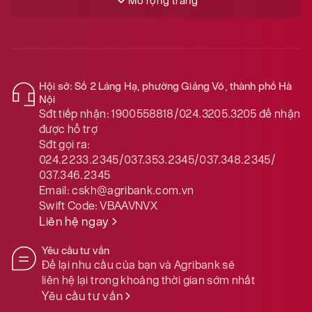
Mở rộng trang
Hội sở: Số 2 Láng Hạ, phường Giảng Võ, thành phố Hà
Nội
Sđt tiếp nhận:
1900558818/024.3205.3205
để nhận
được hỗ trợ
Sđt gọi ra:
024.2233.2345/037.353.2345/037.348.2345/
037.346.2345
Email:
cskh@agribank.com.vn
Swift Code:
VBAAVNVX
Liên hệ ngay
Yêu cầu tư vấn
Để lại nhu cầu của bạn và Agribank sẽ
liên hệ lại trong khoảng thời gian sớm nhất
Yêu cầu tư vấn