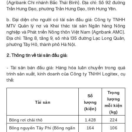
(Agribank Chi nhánh Bắc Thái Bình). Địa chỉ: Số 92 đường
Trần Hưng Đạo, phường Trần Hưng Đạo, tỉnh Hưng Yên.
b. Đại diện cho người có tài sản đấu giá: Công ty TNHH
MTV Quản lý nợ và Khai thác tài sản Ngân hàng Nông
nghiệp và Phát triển Nông thôn Việt Nam (Agribank AMC).
Địa chỉ: Tầng 8, tầng 9, số nhà 135 đường Lạc Long Quân,
phường Tây Hồ, thành phố Hà Nội.
2. Thông tin về tài sản đấu giá:
- Tài sản bán đấu giá: Hàng hóa luân chuyển trong quá
trình sản xuất, kinh doanh của Công ty TNHH Logitex, cụ
thể:
Trọng
Số
lượng
Tài sản
lượng
mỗi kiện
(kiện)
(kg)
Bông rơi chải thô
1.428
224
Bông nguyên Tây Phi (Bông ngăn
164
106