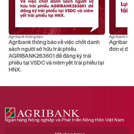
Agribank thông báo
Agribank thô
o
Agribank thông báo về việc chốt danh
Agribank 
sách người sở hữu trái phiếu
đơn vị đấu
AGRIBANK263601 để đăng ký trái
phiếu tại VSDC và niêm yết trái phiếu tại
HNX.
Ngân hàng Nông nghiệp và Phát triển Nông thôn Việt Nam