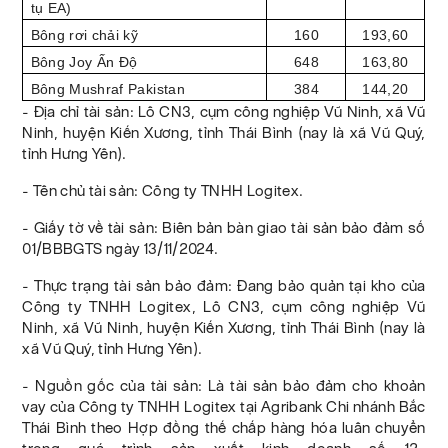
tụ EA)
Bông rơi chải kỹ
160
193,60
Bông Joy Ấn Độ
648
163,80
Bông Mushraf Pakistan
384
144,20
- Địa chỉ tài sản: Lô CN3, cụm công nghiệp Vũ Ninh, xã Vũ
Ninh, huyện Kiến Xương, tỉnh Thái Bình (nay là xã Vũ Quý,
tỉnh Hưng Yên).
- Tên chủ tài sản: Công ty TNHH Logitex.
- Giấy tờ về tài sản: Biên bản bàn giao tài sản bảo đảm số
01/BBBGTS ngày 13/11/2024.
- Thực trạng tài sản bảo đảm: Đang bảo quản tại kho của
Công ty TNHH Logitex, Lô CN3, cụm công nghiệp Vũ
Ninh, xã Vũ Ninh, huyện Kiến Xương, tỉnh Thái Bình (nay là
xã Vũ Quý, tỉnh Hưng Yên).
- Nguồn gốc của tài sản: Là tài sản bảo đảm cho khoản
vay của Công ty TNHH Logitex tại Agribank Chi nhánh Bắc
Thái Bình theo Hợp đồng thế chấp hàng hóa luân chuyển