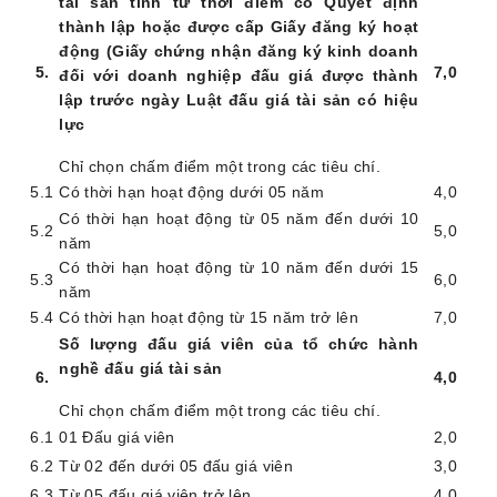
tài sản tính từ thời điểm có Quyết định
thành lập hoặc được cấp Giấy đăng ký hoạt
động (Giấy chứng nhận đăng ký kinh doanh
5
.
7,0
đối với doanh nghiệp đấu giá được thành
lập trước ngày Luật đấu giá tài sản có hiệu
lực
Chỉ chọn chấm điểm một trong các tiêu chí.
5.1
Có thời hạn hoạt động dưới 05 năm
4
,0
Có thời hạn hoạt động từ 05 năm đến dưới 10
5.2
5
,0
năm
Có thời hạn hoạt động từ 10 năm đến dưới 15
5.3
6
,0
năm
5.4
Có thời hạn hoạt động từ 15 năm trở lên
7,0
Số lượng đấu giá viên của tổ chức hành
nghề đấu giá tài sản
6
.
4
,0
Chỉ chọn chấm điểm một trong các tiêu chí.
6.1
01 Đấu giá viên
2,0
6.2
Từ
02 đến dưới 05 đấu giá viên
3,0
6.3
Từ
05 đấu giá viên trở lên
4,0