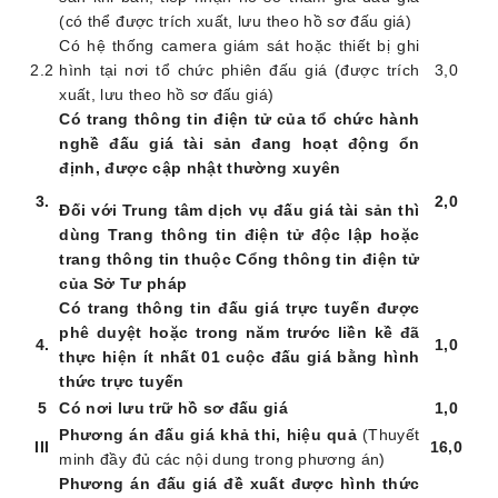
(có thể được trích xuất, lưu theo hồ sơ đấu giá)
Có hệ thống camera giám sát hoặc thiết bị ghi
2.2
hình tại nơi tổ chức
phiên
đấu giá
(được trích
3
,0
xuất, lưu theo hồ sơ đấu giá)
Có trang thông tin điện tử của tổ chức hành
nghề đấu giá tài sản đang hoạt động ổn
định, được cập nhật thường xuyên
3.
2,0
Đối với Trung tâm dịch vụ đấu giá tài sản thì
dùng Trang thông tin điện tử độc lập hoặc
trang thông tin thuộc Cổng thông tin điện tử
của Sở Tư pháp
Có trang thông tin
đấu giá trực tuyến được
phê duyệt hoặc trong năm trước liền kề đã
4.
1,0
thực hiện ít nhất 01 cuộc đấu giá bằng hình
thức trực tuyến
5
Có nơi lưu trữ hồ sơ đấu giá
1,0
Phương án đấu giá khả thi, hiệu quả
(Thuyết
II
I
16
,0
minh đầy đủ các nội dung trong phương án)
Phương án đấu giá đề xuất
được hình thức