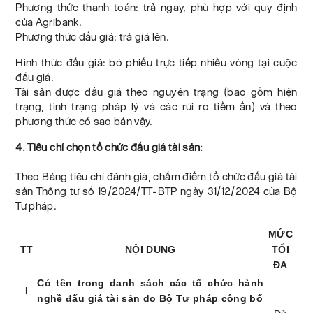
Phương thức thanh toán: trả ngay, phù hợp với quy định
của Agribank.
Phương thức đấu giá: trả giá lên.
Hình thức đấu giá: bỏ phiếu trực tiếp nhiều vòng tại cuộc
đấu giá.
Tài sản được đấu giá theo nguyên trạng (bao gồm hiện
trạng, tình trạng pháp lý và các rủi ro tiềm ẩn) và theo
phương thức có sao bán vậy.
4. Tiêu chí chọn tổ chức đấu giá tài sản:
Theo Bảng tiêu chí đánh giá, chấm điểm tổ chức đấu giá tài
sản Thông tư số 19/2024/TT-BTP ngày 31/12/2024 của Bộ
Tư pháp.
MỨC
TT
NỘI DUNG
TỐI
ĐA
Có tên trong danh sách các tổ chức
hành
I
nghề
đấu giá tài sản do Bộ Tư pháp công bố