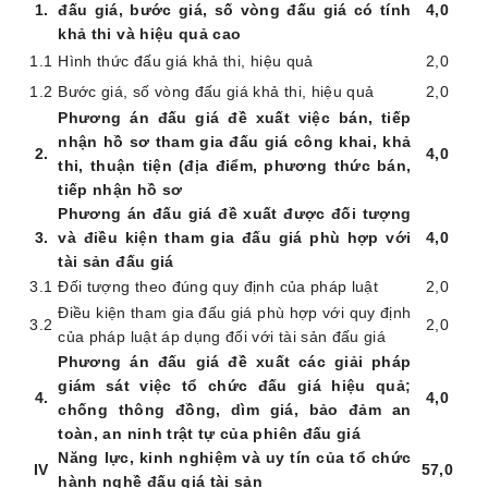
1
.
đấu giá, bước giá, số vòng đấu giá có tính
4,0
khả thi và hiệu quả cao
1.1
Hình thức đấu giá khả thi, hiệu quả
2,0
1.2
Bước giá, số vòng đấu giá khả thi, hiệu quả
2,0
Phương án đấu giá đề xuất
việc bán, tiếp
nhận hồ sơ tham gia đấu giá công khai, khả
2
.
4,0
thi, thuận tiện (địa điểm, phương thức bán,
tiếp nhận hồ sơ
Phương án đấu giá đề xuất
được đối tượng
3
.
và điều kiện tham gia đấu giá phù hợp với
4,0
tài sản đấu giá
3.1
Đối tượng theo đúng quy định của pháp luật
2
,0
Điều kiện tham gia đấu giá phù hợp với quy định
3.2
2
,0
của pháp luật áp dụng đối với tài sản đấu giá
Phương án đấu giá đề xuất các giải pháp
giám sát việc tổ chức đấu giá hiệu quả;
4
.
4
,0
chống thông đồng, dìm giá, bảo đảm an
toàn, an ninh trật tự của phiên đấu giá
Năng lực, kinh nghiệm và uy tín của tổ chức
I
V
57
,0
hành nghề
đấu giá tài sản