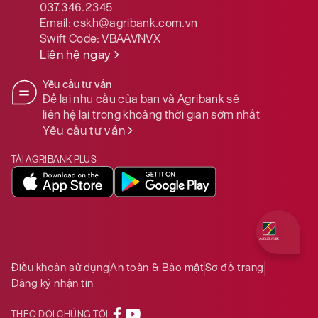
037.346.2345
Email:
cskh@agribank.com.vn
Swift Code:
VBAAVNVX
Liên hệ ngay
Yêu cầu tư vấn
Để lại nhu cầu của bạn và Agribank sẽ
liên hệ lại trong khoảng thời gian sớm nhất
Yêu cầu tư vấn
TẢI AGRIBANK PLUS
Quý khách 
Điều khoản sử dụng
An toàn & Bảo mật
Sơ đồ trang
Đăng ký nhận tin
THEO DÕI CHÚNG TÔI