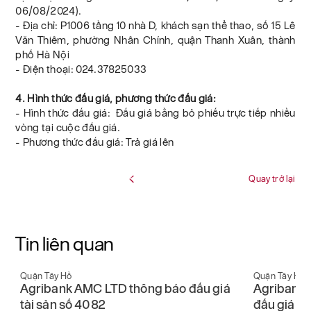
06/08/2024).
- Địa chỉ: P1006 tầng 10 nhà D, khách sạn thể thao, số 15 Lê
Văn Thiêm, phường Nhân Chính, quận Thanh Xuân, thành
phố Hà Nội
- Điện thoại: 024.37825033
4. Hình thức đấu giá, phương thức đấu giá:
- Hình thức đấu giá: Đấu giá bằng bỏ phiếu trực tiếp nhiều
vòng tại cuộc đấu giá.
- Phương thức đấu giá: Trả giá lên
Quay trở lại
Tin liên quan
Quận Tây Hồ
Quận Tây Hồ
Agribank AMC LTD thông báo đấu giá
Agribank 
tài sản số 4082
đấu giá tà