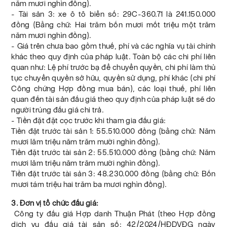
năm mươi nghìn đồng).
- Tài sản 3: xe ô tô biển số: 29C-360.71 là 241.150.000
đồng (Bằng chữ: Hai trăm bốn mươi mốt triệu một trăm
năm mươi nghìn đồng).
- Giá trên chưa bao gồm thuế, phí và các nghĩa vụ tài chính
khác theo quy định của pháp luật. Toàn bộ các chi phí liên
quan như: Lệ phí trước bạ để chuyển quyền, chi phí làm thủ
tục chuyển quyền sở hữu, quyền sử dụng, phí khác (chi phí
Công chứng Hợp đồng mua bán), các loại thuế, phí liên
quan đến tài sản đấu giá theo quy định của pháp luật sẽ do
người trúng đấu giá chi trả.
- Tiền đặt đặt cọc trước khi tham gia đấu giá:
Tiền đặt trước tài sản 1: 55.510.000 đồng (bằng chữ: Năm
mươi lăm triệu năm trăm mười nghìn đồng).
Tiền đặt trước tài sản 2: 55.510.000 đồng (bằng chữ: Năm
mươi lăm triệu năm trăm mười nghìn đồng).
Tiền đặt trước tài sản 3: 48.230.000 đồng (bằng chữ: Bốn
mươi tám triệu hai trăm ba mươi nghìn đồng).
3. Đơn vị tổ chức đấu giá:
Công ty đấu giá Hợp danh Thuận Phát (theo Hợp đồng
dịch vụ đấu giá tài sản số: 42/2024/HĐDVĐG ngày