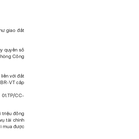
ư giao đất
ủy quyền số
phòng Công
liền với đất
h BR-VT cấp
 01.TP/CC-
 triệu đồng
vụ tài chính
ời mua được