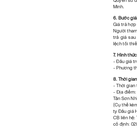
Quyền sử dụ
Minh.
6. Bước giá
Giá trả hợp 
Người tham 
trả giá sau
lệch tối th
7. Hình thứ
- Đấu giá tr
- Phương th
8. Thời gia
- Thời gian
- Địa điểm:
Tân Sơn Nhì
(Cụ thể kè
ty Đấu giá
CB liên hệ:
cố định: 0