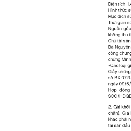
Diện tích: 
Hình thức s
Mục đích sử
Thời gian 
Nguồn gốc
không thu t
Chủ tài sả
Bà Nguyễn 
công chứn
chứng Minh 
•Các loại g
Giấy chứng 
số BX 0713
ngày 09/6
Hợp đồng 
SCC/HĐGD t
2. Giá khởi
chẵn). Giá 
khác phải 
tài sản đấu