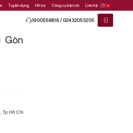
ức
Tuyển dụng
Hỗ trợ
Công cụ tiện ích
Liên hệ
1900558818 / 02432053205
i Gòn
ỏ, Tp.Hồ Chí