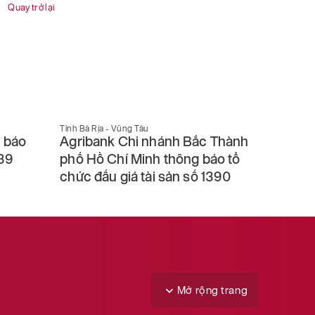
Quay trở lại
Tỉnh Bà Rịa - Vũng Tàu
Tỉnh Bà Rị
 báo
Agribank Chi nhánh Bắc Thành
Agriba
439
phố Hồ Chí Minh thông báo tổ
Sài Gò
chức đấu giá tài sản số 1390
giá tài
Mở rộng trang