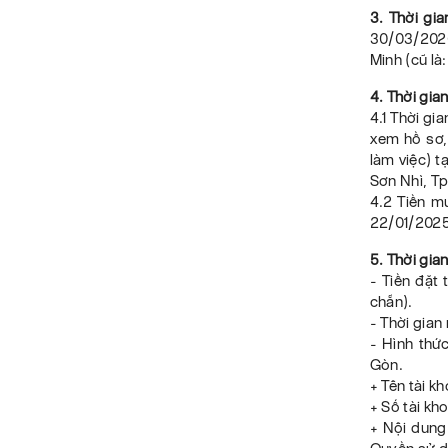
3. Thời gia
30/03/2026 
Minh (cũ là
4. Thời gia
4.1 Thời gi
xem hồ sơ,
làm việc) t
Sơn Nhì, Tp
4.2 Tiền m
22/01/2025
5. Thời gia
- Tiền đặt
chẵn).
- Thời gia
- Hình thứ
Gòn.
+ Tên tài k
+ Số tài k
+ Nội dung