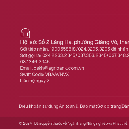
Hội sở: Số 2 Láng Hạ, phường Giảng Võ, th
Sđt tiếp nhận:
1900558818/024.3205.3205
để nhận 
Sđt gọi ra:
024.2233.2345/037.353.2345/037.348.
037.346.2345
Email:
cskh@agribank.com.vn
Swift Code:
VBAAVNVX
Liên hệ ngay
Điều khoản sử dụng
An toàn & Bảo mật
Sơ đồ trang
Đăn
© 2024 | Bản quyền thuộc về Ngân hàng Nông nghiệp và Phát triể