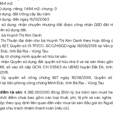
1.464 m2
ử dụng: riêng: 1.464 m2; chung: 0
 dụng: đất trồng cây lâu năm
sử dụng: đến ngày 15/10/2063
 sử dụng: nhận chuyển nhượng đất được công nhận QSD đất nh
iền sử dụng đất.
n: bà Huỳnh Thị Kim Oanh
Thị Thuận đại diện cho bà Huỳnh Thị Kim Oanh theo Hợp đồng 
g 927, Quyển số 01.TP/CC-SCC/HĐGD ngày 19/08/2015 tại Văn 
Đức, tỉnh Bà Rịa – Vũng Tàu.
iấy tờ chứng minh quyền sở hữu tài sản:
nhận Quyền sử dụng đất quyền sở hữu nhà ở và tài sản khác gắn 
48, số vào sổ cấp GCN: CH 03563 do UBND huyện Đất Đỏ, tỉn
/2015.
Ủy quyền số công chứng 927 ngày 19/08/2015, Quyển số
ại Văn phòng công chứng Minh Đức, tỉnh Bà Rịa – Vũng Tàu
 điểm tài sản:
4.382.000.000 đồng (Bốn tỷ, ba trăm tám mươi hai
khởi điểm chưa bao gồm các loại thuế, phí, lệ phí và các nghĩa 
nộp theo quy định liên quan đến việc mua tài sản đấu giá do Ngư
 giá chịu trách nhiệm thanh toán (nếu có).