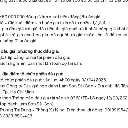
ng đất thuộc thửa đất số 1151, tờ bản đồ số 51, địa chỉ: xã Đất Đ
:
50.000.000 đồng (Năm mươi triệu đồng)/bước giá.
lệ = Giá khởi điểm + n bước giá (n là số tự nhiên: 1,2,3,4…)
gia đấu giá trả giá đầu tiên thì giá phải trả ít nhất bằng giá khởi
 phải trả giá cao hơn giá mà người trả giá trước liền kề đã trả 
iểu bằng 01 bước giá
c đấu giá, phương thức đấu giá:
ực tiếp bằng lời nói tại phiên đấu giá.
ức trả giá lên, bán một lần toàn bộ tài sản.
n, địa điểm tổ chức phiên đấu giá:
 tổ chức phiên đấu giá: vào lúc 14h00 ngày 02/04/2026.
 tại Công ty Đấu giá hợp danh Lam Sơn Sài Gòn – Địa chỉ: 111A Tân
, Tp. Hồ Chí Minh.
m theo Thông báo đấu giá tài sản số 0362/TB-LS ngày 12/03/20
 Hợp danh Lam Sơn Sài Gòn).
 Trương Thị Dung - Phòng Xử lý nợ. Điện thoại di động: 0918919542
28.38231880-423