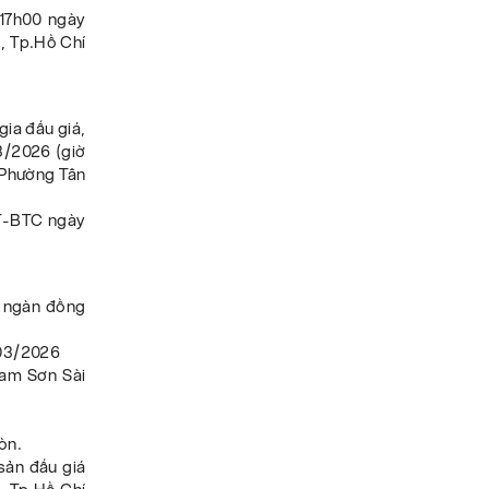
17h00 ngày
ỏ, Tp.Hồ Chí
gia đấu giá,
3/2026 (giờ
, Phường Tân
TT-BTC ngày
m ngàn đồng
/03/2026
Lam Sơn Sài
òn.
sản đấu giá