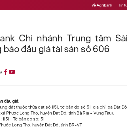
Về Agribank
Tin t
bank Chi nhánh Trung tâm Sà
 báo đấu giá tài sản số 606
26
bán đấu giá:
ng đất thuộc thửa đất số 1151, tờ bản đồ số 51, địa chỉ: xã Đất Đ
: xã Phước Long Thọ, huyện Đất Đỏ, tỉnh Bà Rịa – Vũng Tàu).
: 1151 Tờ bản đồ số: 51
 Phước Long Thọ, huyện Đất Đỏ, tỉnh BR-VT