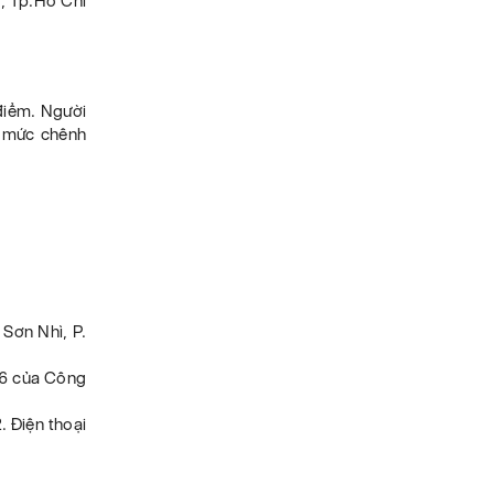
ỏ, Tp.Hồ Chí
 điểm. Người
và mức chênh
 Sơn Nhì, P.
26 của Công
. Điện thoại