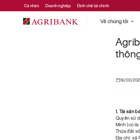
Cá nhân
Doanh nghiệp
Định chế tài chính
Về chúng tôi
Agri
thông
16/03/20
1. Tài sản 
Quyền sử dụ
Minh (cũ là
Thửa đất số
Địa chỉ: xã