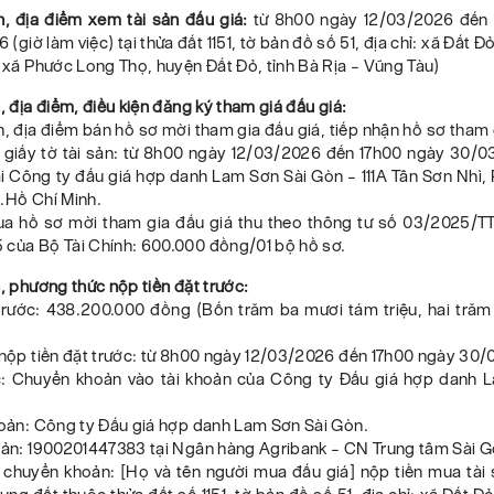
n, địa điểm xem tài sản đấu giá:
từ 8h00 ngày 12/03/2026 đến 
(giờ làm việc) tại thửa đất 1151, tờ bản đồ số 51, địa chỉ: xã Đất Đ
: xã Phước Long Thọ, huyện Đất Đỏ, tỉnh Bà Rịa – Vũng Tàu)
n, địa điểm, điều kiện đăng ký tham giá đấu giá:
an, địa điểm bán hồ sơ mời tham gia đấu giá, tiếp nhận hồ sơ tham 
 giấy tờ tài sản: từ 8h00 ngày 12/03/2026 đến 17h00 ngày 30/0
ại Công ty đấu giá hợp danh Lam Sơn Sài Gòn – 111A Tân Sơn Nhì
.Hồ Chí Minh.
ua hồ sơ mời tham gia đấu giá thu theo thông tư số 03/2025/
 của Bộ Tài Chính: 600.000 đồng/01 bộ hồ sơ.
n, phương thức nộp tiền đặt trước:
 trước: 438.200.000 đồng (Bốn trăm ba mươi tám triệu, hai tră
n nộp tiền đặt trước: từ 8h00 ngày 12/03/2026 đến 17h00 ngày 30
c: Chuyển khoản vào tài khoản của Công ty Đấu giá hợp danh 
hoản: Công ty Đấu giá hợp danh Lam Sơn Sài Gòn.
hoản: 1900201447383 tại Ngân hàng Agribank – CN Trung tâm Sài G
 chuyển khoản: [Họ và tên người mua đấu giá] nộp tiền mua tài 