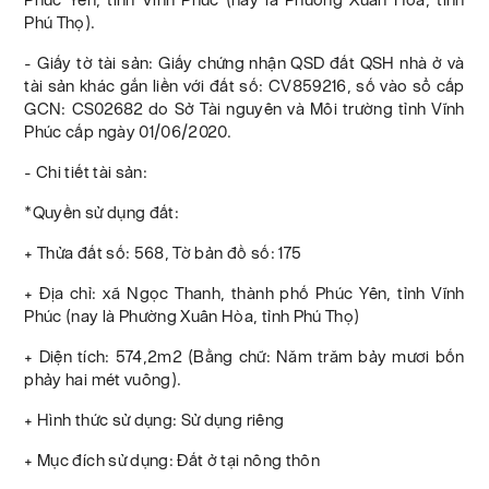
Phú Thọ).
- Giấy tờ tài sản: Giấy chứng nhận QSD đất QSH nhà ở và
tài sản khác gắn liền với đất số: CV859216, số vào sổ cấp
GCN: CS02682 do Sở Tài nguyên và Môi trường tỉnh Vĩnh
Phúc cấp ngày 01/06/2020.
- Chi tiết tài sản:
*Quyền sử dụng đất:
+ Thửa đất số: 568, Tờ bản đồ số: 175
+ Địa chỉ: xã Ngọc Thanh, thành phố Phúc Yên, tỉnh Vĩnh
Phúc (nay là Phường Xuân Hòa, tỉnh Phú Thọ)
+ Diện tích: 574,2m2 (Bằng chữ: Năm trăm bảy mươi bốn
phảy hai mét vuông).
+ Hình thức sử dụng: Sử dụng riêng
+ Mục đích sử dụng: Đất ở tại nông thôn