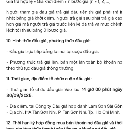
Giá trả hợp lệ = Giá khởi điểm + n bước giá (n = 1, 2, …)
Người tham gia đấu giá trả giá đầu tiên thì giá phải trả ít
nhất bằng giá khởi điểm. Người trả giá sau phải trả giá cao
hơn giá mà người trả giá trước liền kề đã trả và mức chênh
lệch tối thiểu bằng 01 bước giá.
10. Hình thức đấu giá, phương thức đấu giá:
- Đấu giá trực tiếp bằng lời nói tại cuộc đấu giá.
- Phương thức trả giá lên, bán một lần toàn bộ khoản nợ
theo thủ tục đấu giá thông thường.
11. Thời gian, địa điểm tổ chức cuộc đấu giá:
- Thời gian tổ chức đấu giá: Vào lúc:
14 giờ 00 phút ngày
30/09/2025.
- Địa điểm: tại Công ty Đấu giá hợp danh Lam Sơn Sài Gòn
- Địa chỉ: 111A Tân Sơn Nhì, P. Tân Sơn Nhì, Tp. Hồ Chí Minh.
12. Thời hạn ký hợp đồng mua bán khoản nợ đấu giá và thời
hạn, phương thức thanh toán tiền mua khoản nợ đấu giá.