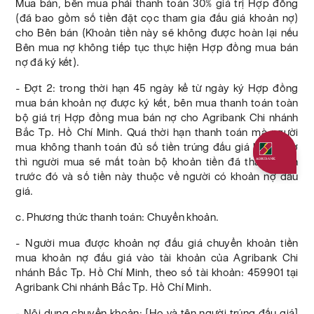
Mua bán, bên mua phải thanh toán 30% giá trị Hợp đồng
(đã bao gồm số tiền đặt cọc tham gia đấu giá khoản nợ)
cho Bên bán (Khoản tiền này sẽ không được hoàn lại nếu
Bên mua nợ không tiếp tục thực hiện Hợp đồng mua bán
nợ đã ký kết).
- Đợt 2: trong thời hạn 45 ngày kể từ ngày ký Hợp đồng
mua bán khoản nợ được ký kết, bên mua thanh toán toàn
bộ giá trị Hợp đồng mua bán nợ cho Agribank Chi nhánh
Bắc Tp. Hồ Chí Minh. Quá thời hạn thanh toán mà người
mua không thanh toán đủ số tiền trúng đấu giá khoản nợ
thì người mua sẽ mất toàn bộ khoản tiền đã thanh toán
Quý khách 
trước đó và số tiền này thuộc về người có khoản nợ đấu
giá.
c. Phương thức thanh toán: Chuyển khoản.
- Người mua được khoản nợ đấu giá chuyển khoản tiền
mua khoản nợ đấu giá vào tài khoản của Agribank Chi
nhánh Bắc Tp. Hồ Chí Minh, theo số tài khoản: 459901 tại
Agribank Chi nhánh Bắc Tp. Hồ Chí Minh.
- Nội dung chuyển khoản: [Họ và tên người trúng đấu giá]