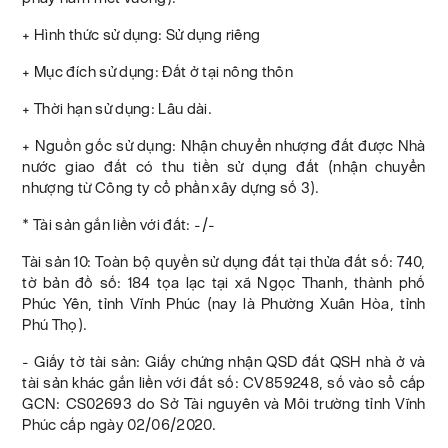
+ Hình thức sử dụng: Sử dụng riêng
+ Mục đích sử dụng: Đất ở tại nông thôn
+ Thời hạn sử dụng: Lâu dài.
+ Nguồn gốc sử dụng: Nhận chuyển nhượng đất được Nhà
nước giao đất có thu tiền sử dụng đất (nhận chuyển
nhượng từ Công ty cổ phần xây dựng số 3).
* Tài sản gắn liền với đất: -/-
Tài sản 10: Toàn bộ quyền sử dụng đất tại thửa đất số: 740,
tờ bản đồ số: 184 tọa lạc tại xã Ngọc Thanh, thành phố
Phúc Yên, tỉnh Vĩnh Phúc (nay là Phường Xuân Hòa, tỉnh
Phú Thọ).
- Giấy tờ tài sản: Giấy chứng nhận QSD đất QSH nhà ở và
tài sản khác gắn liền với đất số: CV859248, số vào sổ cấp
GCN: CS02693 do Sở Tài nguyên và Môi trường tỉnh Vĩnh
Phúc cấp ngày 02/06/2020.