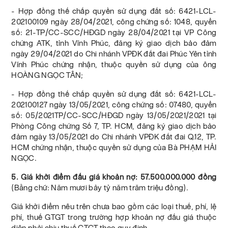
- Hợp đồng thế chấp quyền sử dụng đất số: 6421-LCL-
202100109 ngày 28/04/2021, công chứng số: 1048, quyển
số: 21-TP/CC-SCC/HĐGD ngày 28/04/2021 tại VP Công
chứng ATK, tỉnh Vĩnh Phúc, đăng ký giao dịch bảo đảm
ngày 29/04/2021 do Chi nhánh VPĐK đất đai Phúc Yên tỉnh
Vĩnh Phúc chứng nhận, thuộc quyền sử dụng của ông
HOÀNG NGỌC TÂN;
- Hợp đồng thế chấp quyền sử dụng đất số: 6421-LCL-
202100127 ngày 13/05/2021, công chứng số: 07480, quyển
số: 05/2021TP/CC-SCC/HĐGD ngày 13/05/2021/2021 tại
Phòng Công chứng Số 7, TP. HCM, đăng ký giao dịch bảo
đảm ngày 13/05/2021 do Chi nhánh VPĐK đất đai Q.12, TP.
HCM chứng nhận, thuộc quyền sử dụng của Bà PHẠM HẢI
NGỌC.
5. Giá khởi điểm đấu giá khoản nợ: 57.500.000.000 đồng
(Bằng chữ: Năm mươi bảy tỷ năm trăm triệu đồng).
Giá khởi điểm nêu trên chưa bao gồm các loại thuế, phí, lệ
phí, thuế GTGT trong trường hợp khoản nợ đấu giá thuộc
diện phải chịu thuế GTGT theo quy định.