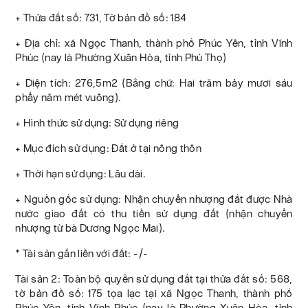
+ Thửa đất số: 731, Tờ bản đồ số: 184
+ Địa chỉ: xã Ngọc Thanh, thành phố Phúc Yên, tỉnh Vĩnh
Phúc (nay là Phường Xuân Hòa, tỉnh Phú Thọ)
+ Diện tích: 276,5m2 (Bằng chữ: Hai trăm bảy mươi sáu
phẩy năm mét vuông).
+ Hình thức sử dụng: Sử dụng riêng
+ Mục đích sử dụng: Đất ở tại nông thôn
+ Thời hạn sử dụng: Lâu dài.
+ Nguồn gốc sử dụng: Nhận chuyển nhượng đất được Nhà
nước giao đất có thu tiền sử dụng đất (nhận chuyển
nhượng từ bà Dương Ngọc Mai).
* Tài sản gắn liền với đất: -/-
Tài sản 2: Toàn bộ quyền sử dụng đất tại thửa đất số: 568,
tờ bản đồ số: 175 tọa lạc tại xã Ngọc Thanh, thành phố
Phúc Yên, tỉnh Vĩnh Phúc (nay là Phường Xuân Hòa, tỉnh