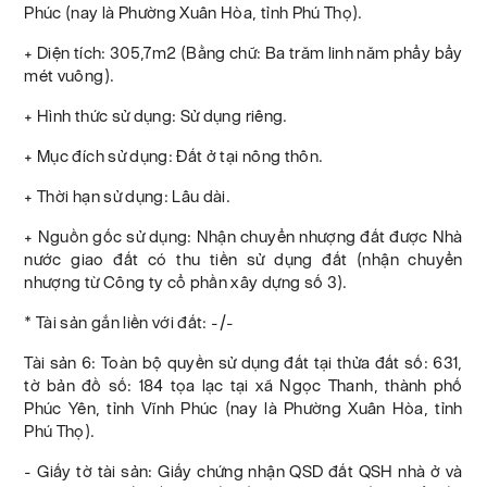
Phúc (nay là Phường Xuân Hòa, tỉnh Phú Thọ).
+ Diện tích: 305,7m2 (Bằng chữ: Ba trăm linh năm phẩy bẩy
mét vuông).
+ Hình thức sử dụng: Sử dụng riêng.
+ Mục đích sử dụng: Đất ở tại nông thôn.
+ Thời hạn sử dụng: Lâu dài.
+ Nguồn gốc sử dụng: Nhận chuyển nhượng đất được Nhà
nước giao đất có thu tiền sử dụng đất (nhận chuyển
nhượng từ Công ty cổ phần xây dựng số 3).
* Tài sản gắn liền với đất: -/-
Tài sản 6: Toàn bộ quyền sử dụng đất tại thửa đất số: 631,
tờ bản đồ số: 184 tọa lạc tại xã Ngọc Thanh, thành phố
Phúc Yên, tỉnh Vĩnh Phúc (nay là Phường Xuân Hòa, tỉnh
Phú Thọ).
- Giấy tờ tài sản: Giấy chứng nhận QSD đất QSH nhà ở và