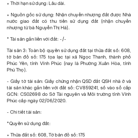
+ Thời hạn sử dụng: Lâu dài.
+ Nguồn gốc sử dụng: Nhận chuyển nhượng đất được Nhà
nước giao đất có thu tiền sử dụng đất (nhận chuyển
nhượng từ bà Nguyễn Thị Hà).
* Tài sản gắn liền với đất: -/-
Tài sản 3: Toàn bộ quyền sử dụng đất tại thửa đất số: 608,
tờ bản đồ số: 175 tọa lạc tại xã Ngọc Thanh, thành phố
Phúc Yên, tỉnh Vĩnh Phúc (nay là Phường Xuân Hòa, tỉnh
Phú Thọ).
- Giấy tờ tài sản: Giấy chứng nhận QSD đất QSH nhà ở và
tài sản khác gắn liền với đất số: CV859241, số vào sổ cấp
GCN: CS02698 do Sở Tài nguyên và Môi trường tỉnh Vĩnh
Phúc cấp ngày 02/06/2020.
- Chi tiết tài sản:
*Quyền sử dụng đất:
+ Thửa đất số: 608, Tờ bản đồ số: 175