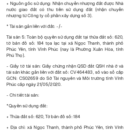
+ Nguồn gốc sử dụng: Nhận chuyển nhượng đất được Nhà
nước giao đất có thu tiền sử dụng đất (nhận chuyển
nhượng từ Công ty cổ phần xây dựng số 3).
* Tài sản gắn liền với đất: -/-
Tài sản 5: Toàn bộ quyền sử dụng đất tại thửa đất số: 620,
tờ bản đồ số: 184 tọa lạc tại xã Ngọc Thanh, thành phố
Phúc Yên, tỉnh Vĩnh Phúc (nay là Phường Xuân Hòa, tỉnh
Phú Thọ).
- Giấy tờ tài sản: Giấy chứng nhận QSD đất QSH nhà ở và
tài sản khác gắn liền với đất số: CV464483, số vào sổ cấp
GCN: CS02659 do Sở Tài nguyên và Môi trường tỉnh Vĩnh
Phúc cấp ngày 21/05/2020.
- Chi tiết tài sản:
*Quyền sử dụng đất:
+ Thửa đất số: 620, Tờ bản đồ số: 184
+ Địa chỉ: xã Ngọc Thanh, thành phố Phúc Yên, tỉnh Vĩnh