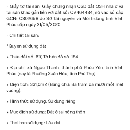
- Giấy tờ tài sản: Giấy chứng nhận QSD đất QSH nhà ở và
tài sản khác gắn liền với đất số: CV464484, số vào sổ cấp
GCN: CS02658 do Sở Tài nguyên và Môi trường tỉnh Vĩnh
Phúc cấp ngày 21/05/2020.
- Chi tiết tài sản:
*Quyền sử dụng đất:
+ Thửa đất số: 617, Tờ bản đồ số: 184
+ Địa chỉ: xã Ngọc Thanh, thành phố Phúc Yên, tỉnh Vĩnh
Phúc (nay là Phường Xuân Hòa, tỉnh Phú Thọ).
+ Diện tích: 331,0m2 (Bằng chữ: Ba trăm ba mươi mốt mét
vuông).
+ Hình thức sử dụng: Sử dụng riêng
+ Mục đích sử dụng: Đất ở tại nông thôn
+ Thời hạn sử dụng: Lâu dài.