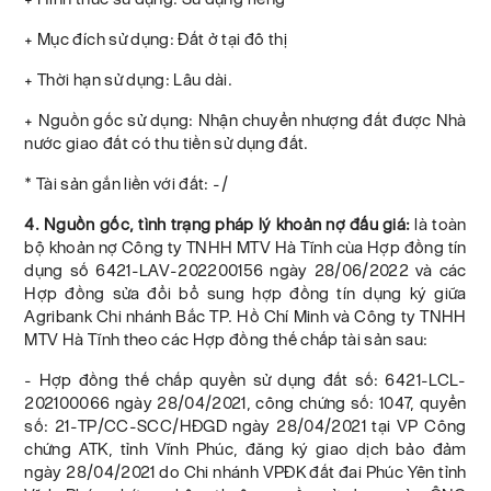
+ Mục đích sử dụng: Đất ở tại đô thị
+ Thời hạn sử dụng: Lâu dài.
+ Nguồn gốc sử dụng: Nhận chuyển nhượng đất được Nhà
nước giao đất có thu tiền sử dụng đất.
* Tài sản gắn liền với đất: -/
4. Nguồn gốc, tình trạng pháp lý khoản nợ đấu giá:
là toàn
bộ khoản nợ Công ty TNHH MTV Hà Tĩnh cùa Hợp đồng tín
dụng số 6421-LAV-202200156 ngày 28/06/2022 và các
Hợp đồng sửa đổi bổ sung hợp đồng tín dụng ký giữa
Agribank Chi nhánh Bắc TP. Hồ Chí Minh và Công ty TNHH
MTV Hà Tĩnh theo các Hợp đồng thế chấp tài sản sau:
- Hợp đồng thế chấp quyền sử dụng đất số: 6421-LCL-
202100066 ngày 28/04/2021, công chứng số: 1047, quyển
số: 21-TP/CC-SCC/HĐGD ngày 28/04/2021 tại VP Công
chứng ATK, tỉnh Vĩnh Phúc, đăng ký giao dịch bảo đảm
ngày 28/04/2021 do Chi nhánh VPĐK đất đai Phúc Yên tỉnh