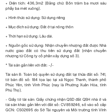
+ Diện tích: 436,3m2 (Bằng chữ: Bốn trăm ba mươi sáu
phẩy ba mét vuông).
+ Hình thức sử dụng: Sử dụng riêng
+ Mục đích sử dụng: Đất ở tại nông thôn
+ Thời hạn sử dụng: Lâu dài.
+ Nguồn gốc sử dụng: Nhận chuyển nhượng đất được Nhà
nước giao đất có thu tiền sử dụng đất (nhận chuyển
nhượng từ Công ty cổ phần xây dựng số 3).
* Tài sản gắn liền với đất: -/-
Tài sản 8: Toàn bộ quyền sử dụng đất tại thửa đất số: 741,
tờ bản đồ số: 184 tọa lạc tại xã Ngọc Thanh, thành phố
Phúc Yên, tỉnh Vĩnh Phúc (nay là Phường Xuân Hòa, tỉnh
Phú Thọ).
- Giấy tờ tài sản: Giấy chứng nhận QSD đất QSH nhà ở và
tài sản khác gắn liền với đất số: CV859246, số vào sổ cấp
GCN: CS02695 do Sở Tài nguyên và Môi trường tỉnh Vĩnh