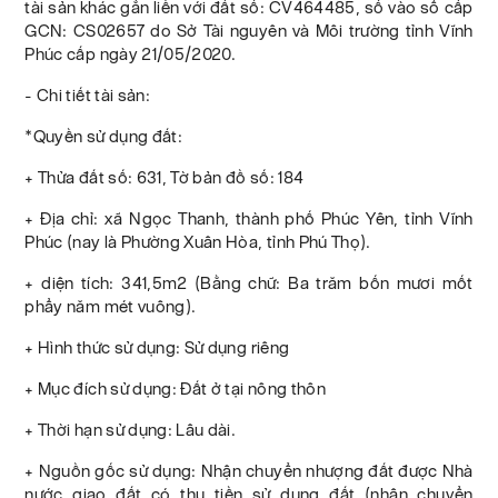
tài sản khác gắn liền với đất số: CV464485, số vào sổ cấp
GCN: CS02657 do Sở Tài nguyên và Môi trường tỉnh Vĩnh
Phúc cấp ngày 21/05/2020.
- Chi tiết tài sản:
*Quyền sử dụng đất:
+ Thửa đất số: 631, Tờ bản đồ số: 184
+ Địa chỉ: xã Ngọc Thanh, thành phố Phúc Yên, tỉnh Vĩnh
Phúc (nay là Phường Xuân Hòa, tỉnh Phú Thọ).
+ diện tích: 341,5m2 (Bằng chữ: Ba trăm bốn mươi mốt
phẩy năm mét vuông).
+ Hình thức sử dụng: Sử dụng riêng
+ Mục đích sử dụng: Đất ở tại nông thôn
+ Thời hạn sử dụng: Lâu dài.
+ Nguồn gốc sử dụng: Nhận chuyển nhượng đất được Nhà
nước giao đất có thu tiền sử dụng đất (nhận chuyển