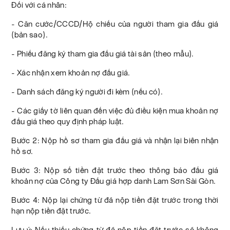
Đối với cá nhân:
- Căn cước/CCCD/Hộ chiếu của người tham gia đấu giá
(bản sao).
- Phiếu đăng ký tham gia đấu giá tài sản (theo mẫu).
- Xác nhận xem khoản nợ đấu giá.
- Danh sách đăng ký người đi kèm (nếu có).
- Các giấy tờ liên quan đến việc đủ điều kiện mua khoản nợ
đấu giá theo quy định pháp luật.
Bước 2: Nộp hồ sơ tham gia đấu giá và nhận lại biên nhận
hồ sơ.
Bước 3: Nộp số tiền đặt trước theo thông báo đấu giá
khoản nợ của Công ty Đấu giá hợp danh Lam Sơn Sài Gòn.
Bước 4: Nộp lại chứng từ đã nộp tiền đặt trước trong thời
hạn nộp tiền đặt trước.
Lưu ý: Nếu thiếu chứng từ đã nộp tiền đặt trước sẽ không