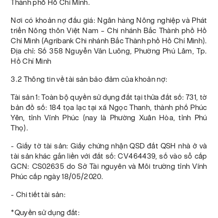
Thành phố Hồ Chí Minh.
Nơi có khoản nợ đấu giá: Ngân hàng Nông nghiệp và Phát
triển Nông thôn Việt Nam – Chi nhánh Bắc Thành phồ Hồ
Chí Minh (Agribank Chi nhánh Bắc Thành phồ Hồ Chí Minh).
Địa chỉ: Số 358 Nguyễn Văn Luông, Phường Phú Lâm, Tp.
Hồ Chí Minh
3.2 Thông tin về tài sản bảo đảm của khoản nợ:
Tài sản 1: Toàn bộ quyền sử dụng đất tại thửa đất số: 731, tờ
bản đồ số: 184 tọa lạc tại xã Ngọc Thanh, thành phố Phúc
Yên, tỉnh Vĩnh Phúc (nay là Phường Xuân Hòa, tỉnh Phú
Thọ).
- Giấy tờ tài sản: Giấy chứng nhận QSD đất QSH nhà ở và
tài sản khác gắn liền với đất số: CV464439, số vào sổ cấp
GCN: CS02635 do Sở Tài nguyên và Môi trường tỉnh Vĩnh
Phúc cấp ngày 18/05/2020.
- Chi tiết tài sản:
*Quyền sử dụng đất: