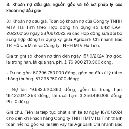
3. Khoản nợ đấu giá, nguồn gốc và hồ sơ pháp lý của
khoản nợ đấu giá:
3.1 Khoản nợ đấu giá: Toàn bộ khoản nợ của Công ty TNHH
MTV Hà Tĩnh theo Hợp đồng tín dụng số 6421-LAV-
202200156 ngày 28/06/2022 và các Hợp đồng sửa đổi bổ
sung hợp đồng tín dụng ký giữa Agribank Chi nhánh Bắc
TP. Hồ Chí Minh và Công ty TNHH MTV Hà Tĩnh.
Giá trị ghi sổ khoản nợ tính đến ngày 15/10/2024 (nợ gốc,
lãi trong hạn, lãi quá hạn, phí..): 76.980.270.360 đồng:
- Dư nợ gốc: 57.296.750.000 đồng, gồm nợ đã xử lý rủi ro
thông thường: 57.296.750.000 đồng;
- Nợ lãi: 19.683.520.360 đồng, gồm lãi trong hạn:
16.427.024.253 đồng, lãi quá hạn: 3.256.496.106 đồng;
Phí: 0 đồng
Ghi chú: Tiền lãi tiếp tục phát sinh kể từ ngày 16/10/2024
cho đến khi khách hàng Công ty TNHH MTV Hà Tĩnh thanh
toán hết nợ gốc và lãi tiền vay tại Agribank Chi nhánh Bắc