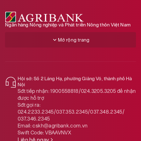
Ngân hàng Nông nghiệp và Phát triển Nông thôn Việt Nam
Mở rộng trang
Hội sở: Số 2 Láng Hạ, phường Giảng Võ, thành phố Hà
Nội
Sđt tiếp nhận:
1900558818/024.3205.3205
để nhận
được hỗ trợ
Sđt gọi ra:
024.2233.2345/037.353.2345/037.348.2345/
037.346.2345
Email:
cskh@agribank.com.vn
Swift Code:
VBAAVNVX
Liên hệ ngay