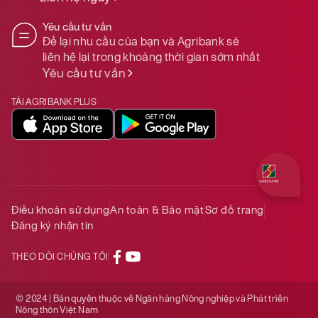
Yêu cầu tư vấn
Để lại nhu cầu của bạn và Agribank sẽ
liên hệ lại trong khoảng thời gian sớm nhất
Yêu cầu tư vấn
TẢI AGRIBANK PLUS
Quý khách 
Điều khoản sử dụng
An toàn & Bảo mật
Sơ đồ trang
Đăng ký nhận tin
THEO DÕI CHÚNG TÔI
© 2024 | Bản quyền thuộc về Ngân hàng Nông nghiệp và Phát triển
Nông thôn Việt Nam