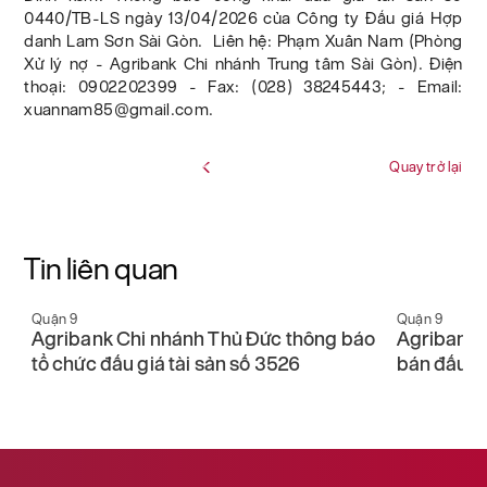
0440/TB-LS ngày 13/04/2026 của Công ty Đấu giá Hợp
danh Lam Sơn Sài Gòn. Liên hệ: Phạm Xuân Nam (Phòng
Xử lý nợ - Agribank Chi nhánh Trung tâm Sài Gòn). Điện
thoại: 0902202399 - Fax: (028) 38245443; - Email:
xuannam85@gmail.com.
Quay trở lại
Tin liên quan
Quận 9
Quận 9
Agribank Chi nhánh Thủ Đức thông báo
Agribank 
tổ chức đấu giá tài sản số 3526
bán đấu gi