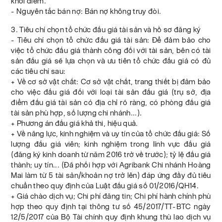
khởi điểm.
- Nguyên tắc bán nợ: Bán nợ không truy đòi.
3. Tiêu chí chọn tổ chức đấu giá tài sản và hồ sơ đăng ký
- Tiêu chí chọn tổ chức đấu giá tài sản: Để đảm bảo cho
việc tổ chức đấu giá thành công đối với tài sản, bên có tài
sản đấu giá sẽ lựa chọn và ưu tiên tổ chức đấu giá có đủ
các tiêu chí sau:
+ Về cơ sở vật chất: Cơ sở vật chất, trang thiết bị đảm bảo
cho việc đấu giá đối với loại tài sản đấu giá (trụ sở, địa
điểm đấu giá tài sản có địa chỉ rõ ràng, có phòng đấu giá
tài sản phù hợp, số lượng chi nhánh...).
+ Phương án đấu giá khả thi, hiệu quả.
+ Về năng lực, kinh nghiệm và uy tín của tổ chức đấu giá: Số
lượng đấu giá viên; kinh nghiệm trong lĩnh vực đấu giá
(đăng ký kinh doanh từ năm 2016 trở về trước); tỷ lệ đấu giá
thành; uy tín... (Đã phối hợp với Agribank Chi nhánh Hoàng
Mai làm từ 5 tài sản/khoản nợ trở lên) đáp ứng đầy đủ tiêu
chuẩn theo quy định của Luật đấu giá số 01/2016/QH14.
+ Giá chào dịch vụ; Chi phí đăng tin; Chi phí hành chính phù
hợp theo quy định tại thông tư số 45/2017/TT-BTC ngày
12/5/2017 của Bộ Tài chính quy định khung thù lao dịch vụ