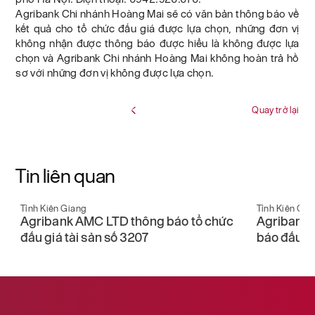
Agribank Chi nhánh Hoàng Mai sẽ có văn bản thông báo về
kết quả cho tổ chức đấu giá được lựa chọn, những đơn vị
không nhận được thông báo được hiểu là không được lựa
chọn và Agribank Chi nhánh Hoàng Mai không hoàn trả hồ
sơ với những đơn vị không được lựa chọn.
Quay trở lại
Tin liên quan
Tỉnh Kiên Giang
Tỉnh Kiên Gia
Agribank AMC LTD thông báo tổ chức
Agribank 
đấu giá tài sản số 3207
báo đấu gi