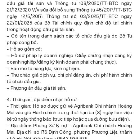
đấu giá tài sản và Thông tư 108/2020/TT-BTC ngày
21/12/2020 V/v sửa đổi bổ sung Thông tư 45/2017/TT-BTC
ngày 12/5/2017; Thông tư số 03/2025/TT-BTC ngày
22/01/2025 của Bộ Tài chính quy định chế độ tài chính
trong hoạt động đấu giá tài sản.
+ Có tên trong danh sách các tổ chức đấu giá do Bộ Tư
pháp công bố.
- Hồ sơ gồm có:
+ Hồ sơ pháp lý doanh nghiệp (Giấy chứng nhận đăng ký
doanh nghiệp/đăng ký kinh doanh phải chứng thực).
+ Bản mô tả năng lực, kinh nghiệm.
+ Thư chào giá dịch vụ, chi phí đăng tin, chi phí hành chính
tổ chức đấu giá.
+ Phương án đấu giá tài sản.
4. Thời gian, địa điểm nhận hồ sơ:
- Thời gian: Hồ sơ được gửi về Agribank Chi nhánh Hoàng
Mai vào giờ Hành chính trong thời hạn ba (3) ngày làm việc
kể từ ngày thông báo (trực tiếp hoặc qua đường bưu điện).
- Địa điểm: Phòng Xử lý nợ – Agribank Chi nhánh Hoàng
Mai. Địa chỉ: số 176 Định Công, phường Phương Liệt, thành
phố Hà Nội. Điện thoại: 0942.926.676.