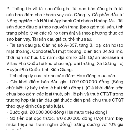
2. Thông tin về tài sản đấu giá: Tài sản bán đấu giá là tài
sản bảo đảm cho khoản vay của Công ty Cổ phần đầu tư
Nông nghiệp Hà Nội tại Agribank Chi nhánh Hoàng Mai. Tài
sản được đấu giá theo nguyên trạng (bao gồm tài sản, tình
trạng pháp lý và các rủi ro tiềm ẩn) và theo phương thức có
sao bán vậy. Tài sản đấu giá cụ thể như sau:
- Tài sản đấu giá: Căn hộ số A-337; tầng 3; loại căn hộ/số
mặt thoáng: Condotel/01 mặt thoáng; diện tích 34.93 m2;
thời hạn sở hữu 50 năm; địa chỉ lô đất: Dự án Sonasea &
Villas Phú Quốc tại khu phức hợp bãi trường, Xã Dương Tơ,
Huyện Phú Quốc, tỉnh Kiên Giang.
- Tính pháp lý của tài sản bảo đảm: Hợp đồng mua bán.
- Giá khởi điểm bán đấu giá: 1.702.000.000 đồng (Bằng
chữ: Một tỷ bảy trăm lẻ hai triệu đồng). (Giá khởi điểm trên
chưa bao gồm các loại thuế, phí, lệ phí và thuế GTGT trong
trường hợp tài sản đấu giá thuộc diện phải chịu thuế GTGT
theo quy định của pháp luật).
- Bước giá: 20.000.000 đồng (Hai mươi triệu đồng).
- Số tiền đặt cọc trước: 170.200.000 đồng (Một trăm bảy
mươi triệu hai trăm nghìn đồng) tương đương với 10% giá