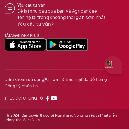
Yêu cầu tư vấn
Để lại nhu cầu của bạn và Agribank sẽ
liên hệ lại trong khoảng thời gian sớm nhất
Yêu cầu tư vấn
TẢI AGRIBANK PLUS
Quý khách 
Điều khoản sử dụng
An toàn & Bảo mật
Sơ đồ trang
Đăng ký nhận tin
THEO DÕI CHÚNG TÔI
© 2024 | Bản quyền thuộc về Ngân hàng Nông nghiệp và Phát triển
Nông thôn Việt Nam