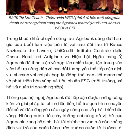
Bà Từ Thị Kim Thanh - Thành viên HĐTV (thứ 4 từ bên trái) cùng các
thành viên trong đoàn công tác Agribank tham dự buổi làm việc với
WSBI và EIB
Trong khuôn khổ chuyến công tác, Agribank cũng đã tham
gia các buổi làm việc bên lề với các đối tác từ Banca
Nazionale del Lavoro, UniCredit, Istituto Centrale delle
Casse Rurali ed Artigiane và Hiệp hội Ngân hàng Ý,
Agribank đã thảo luận về hợp tác chiến lược, tập trung vào
việc hỗ trợ nông dân và các đối tượng yếu thế tiếp cận dịch
vụ tài chính với chi phí hợp lý, đồng thời cam kết mạnh mẽ
về phát triển bền vững và tiêu chuẩn ESG (môi trường, xã
hội và quản trị doanh nghiệp).
Thông qua hội nghị, Agribank đã tiếp cận được những sáng
kiến và giải pháp tài chính tiên tiến, hỗ trợ quá trình chuyển
đổi số và đáp ứng yêu cầu ngày càng cao về phát triển bền
vững. Những bước tiến này không chỉ củng cố vị thế của
Agribank trong hệ sinh thái tài chính khu vực mà còn khẳng
định vai trò của ngân hàng trên trường quốc tế, hướng tới