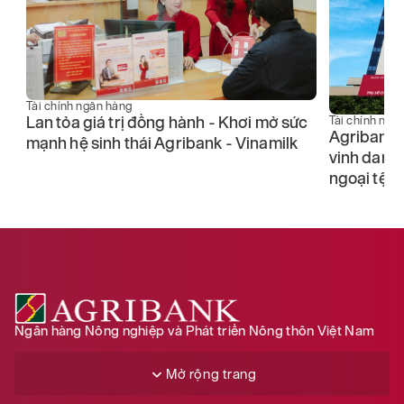
Tài chính ngân hàng
Lan tỏa giá trị đồng hành - Khơi mở sức
Tài chính ngâ
Agribank n
mạnh hệ sinh thái Agribank - Vinamilk
n
vinh danh
ngoại tệ t
Ngân hàng Nông nghiệp và Phát triển Nông thôn Việt Nam
Mở rộng trang