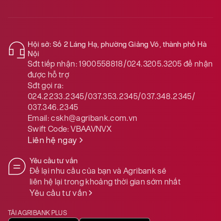
Hội sở: Số 2 Láng Hạ, phường Giảng Võ, thành phố Hà
Nội
Sđt tiếp nhận:
1900558818/024.3205.3205
để nhận
được hỗ trợ
Sđt gọi ra:
024.2233.2345/037.353.2345/037.348.2345/
037.346.2345
Email:
cskh@agribank.com.vn
Swift Code:
VBAAVNVX
Liên hệ ngay
Yêu cầu tư vấn
Để lại nhu cầu của bạn và Agribank sẽ
liên hệ lại trong khoảng thời gian sớm nhất
Yêu cầu tư vấn
TẢI AGRIBANK PLUS