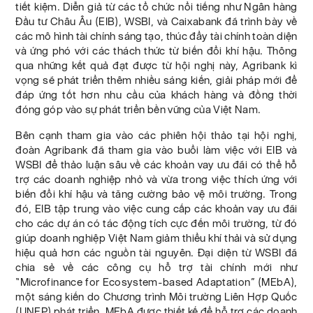
tiết kiệm. Diễn giả từ các tổ chức nổi tiếng như Ngân hàng
Đầu tư Châu Âu (EIB), WSBI, và Caixabank đã trình bày về
các mô hình tài chính sáng tạo, thúc đẩy tài chính toàn diện
và ứng phó với các thách thức từ biến đổi khí hậu. Thông
qua những kết quả đạt được từ hội nghị này, Agribank kì
vọng sẽ phát triển thêm nhiều sáng kiến, giải pháp mới để
đáp ứng tốt hơn nhu cầu của khách hàng và đồng thời
đóng góp vào sự phát triển bền vững của Việt Nam.
Bên cạnh tham gia vào các phiên hội thảo tại hội nghị,
đoàn Agribank đã tham gia vào buổi làm việc với EIB và
WSBI để thảo luận sâu về các khoản vay ưu đãi có thể hỗ
trợ các doanh nghiệp nhỏ và vừa trong việc thích ứng với
biến đổi khí hậu và tăng cường bảo vệ môi trường. Trong
đó, EIB tập trung vào việc cung cấp các khoản vay ưu đãi
cho các dự án có tác động tích cực đến môi trường, từ đó
giúp doanh nghiệp Việt Nam giảm thiểu khí thải và sử dụng
hiệu quả hơn các nguồn tài nguyên. Đại diện từ WSBI đã
chia sẻ về các công cụ hỗ trợ tài chính mới như
“Microfinance for Ecosystem-based Adaptation” (MEbA),
một sáng kiến do Chương trình Môi trường Liên Hợp Quốc
(UNEP) phát triển. MEbA được thiết kế để hỗ trợ các doanh