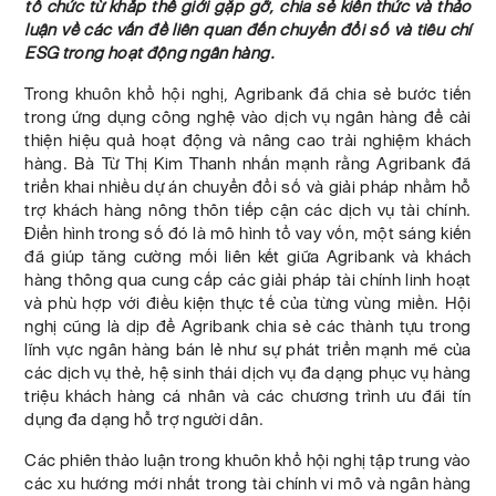
tổ chức từ khắp thế giới gặp gỡ, chia sẻ kiến thức và thảo
luận về các vấn đề liên quan đến chuyển đổi số và tiêu chí
ESG trong hoạt động ngân hàng.
Trong khuôn khổ hội nghị, Agribank đã chia sẻ bước tiến
trong ứng dụng công nghệ vào dịch vụ ngân hàng để cải
thiện hiệu quả hoạt động và nâng cao trải nghiệm khách
hàng. Bà Từ Thị Kim Thanh nhấn mạnh rằng Agribank đã
triển khai nhiều dự án chuyển đổi số và giải pháp nhằm hỗ
trợ khách hàng nông thôn tiếp cận các dịch vụ tài chính.
Điển hình trong số đó là mô hình tổ vay vốn, một sáng kiến
đã giúp tăng cường mối liên kết giữa Agribank và khách
hàng thông qua cung cấp các giải pháp tài chính linh hoạt
và phù hợp với điều kiện thực tế của từng vùng miền. Hội
nghị cũng là dịp để Agribank chia sẻ các thành tựu trong
lĩnh vực ngân hàng bán lẻ như sự phát triển mạnh mẽ của
các dịch vụ thẻ, hệ sinh thái dịch vụ đa dạng phục vụ hàng
triệu khách hàng cá nhân và các chương trình ưu đãi tín
dụng đa dạng hỗ trợ người dân.
Các phiên thảo luận trong khuôn khổ hội nghị tập trung vào
các xu hướng mới nhất trong tài chính vi mô và ngân hàng