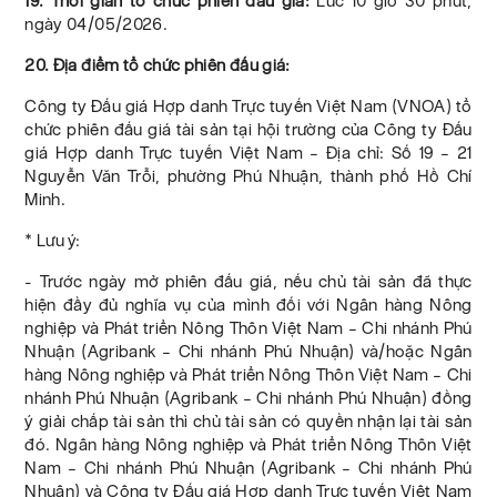
19. Thời gian tổ chức phiên đấu giá:
Lúc 10 giờ 30 phút,
ngày 04/05/2026.
20. Địa điểm tổ chức phiên đấu giá:
Công ty Đấu giá Hợp danh Trực tuyến Việt Nam (VNOA) tổ
chức phiên đấu giá tài sản tại hội trường của Công ty Đấu
giá Hợp danh Trực tuyến Việt Nam – Địa chỉ: Số 19 – 21
Nguyễn Văn Trỗi, phường Phú Nhuận, thành phố Hồ Chí
Minh.
* Lưu ý:
- Trước ngày mở phiên đấu giá, nếu chủ tài sản đã thực
hiện đầy đủ nghĩa vụ của mình đối với Ngân hàng Nông
nghiệp và Phát triển Nông Thôn Việt Nam – Chi nhánh Phú
Nhuận (Agribank – Chi nhánh Phú Nhuận) và/hoặc Ngân
hàng Nông nghiệp và Phát triển Nông Thôn Việt Nam – Chi
nhánh Phú Nhuận (Agribank – Chi nhánh Phú Nhuận) đồng
ý giải chấp tài sản thì chủ tài sản có quyền nhận lại tài sản
đó. Ngân hàng Nông nghiệp và Phát triển Nông Thôn Việt
Nam – Chi nhánh Phú Nhuận (Agribank – Chi nhánh Phú
Nhuận) và Công ty Đấu giá Hợp danh Trực tuyến Việt Nam