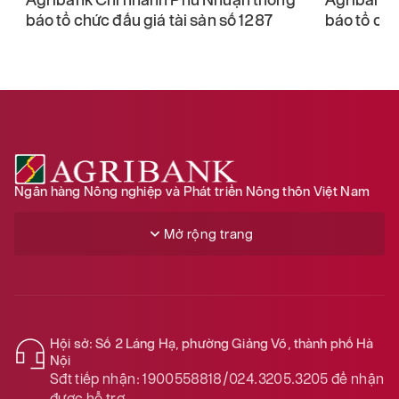
báo tổ chức đấu giá tài sản số 1292
báo kết qu
sản số 127
Ngân hàng Nông nghiệp và Phát triển Nông thôn Việt Nam
Mở rộng trang
Hội sở: Số 2 Láng Hạ, phường Giảng Võ, thành phố Hà
Nội
Sđt tiếp nhận:
1900558818/024.3205.3205
để nhận
được hỗ trợ