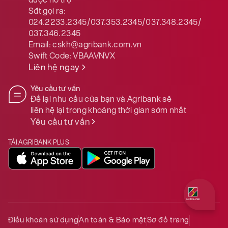
Sđt gọi ra:
024.2233.2345/037.353.2345/037.348.2345/
037.346.2345
Email:
cskh@agribank.com.vn
Swift Code:
VBAAVNVX
Liên hệ ngay
Yêu cầu tư vấn
Để lại nhu cầu của bạn và Agribank sẽ
liên hệ lại trong khoảng thời gian sớm nhất
Yêu cầu tư vấn
TẢI AGRIBANK PLUS
Quý khách 
Điều khoản sử dụng
An toàn & Bảo mật
Sơ đồ trang