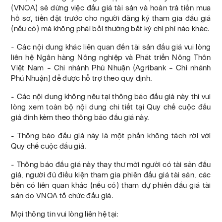
(VNOA) sẽ dừng việc đấu giá tài sản và hoàn trả tiền mua
hồ sơ, tiền đặt trước cho người đăng ký tham gia đấu giá
(nếu có) mà không phải bồi thường bất kỳ chi phí nào khác.
- Các nội dung khác liên quan đến tài sản đấu giá vui lòng
liên hệ Ngân hàng Nông nghiệp và Phát triển Nông Thôn
Việt Nam – Chi nhánh Phú Nhuận (Agribank – Chi nhánh
Phú Nhuận) để được hỗ trợ theo quy định.
- Các nội dung không nêu tại thông báo đấu giá này thì vui
lòng xem toàn bộ nội dung chi tiết tại Quy chế cuộc đấu
giá đính kèm theo thông báo đấu giá này.
- Thông báo đấu giá này là một phần không tách rời với
Quy chế cuộc đấu giá.
- Thông báo đấu giá này thay thư mời người có tài sản đấu
giá, người đủ điều kiện tham gia phiên đấu giá tài sản, các
bên có liên quan khác (nếu có) tham dự phiên đấu giá tài
sản do VNOA tổ chức đấu giá.
Mọi thông tin vui lòng liên hệ tại: