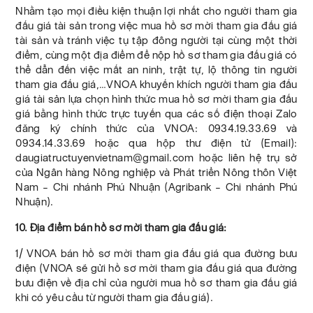
Nhằm tạo mọi điều kiện thuận lợi nhất cho người tham gia
đấu giá tài sản trong việc mua hồ sơ mời tham gia đấu giá
tài sản và tránh việc tụ tập đông người tại cùng một thời
điểm, cùng một địa điểm để nộp hồ sơ tham gia đấu giá có
thể dẫn đến việc mất an ninh, trật tự, lộ thông tin người
tham gia đấu giá,…VNOA khuyến khích người tham gia đấu
giá tài sản lựa chọn hình thức mua hồ sơ mời tham gia đấu
giá bằng hình thức trực tuyến qua các số điện thoại Zalo
đăng ký chính thức của VNOA: 0934.19.33.69 và
0934.14.33.69 hoặc qua hộp thư điện tử (Email):
daugiatructuyenvietnam@gmail.com hoặc liên hệ trụ sở
của Ngân hàng Nông nghiệp và Phát triển Nông thôn Việt
Nam – Chi nhánh Phú Nhuận (Agribank – Chi nhánh Phú
Nhuận).
10. Địa điểm bán hồ sơ mời tham gia đấu giá:
1/ VNOA bán hồ sơ mời tham gia đấu giá qua đường bưu
điện (VNOA sẽ gửi hồ sơ mời tham gia đấu giá qua đường
bưu điện về địa chỉ của người mua hồ sơ tham gia đấu giá
khi có yêu cầu từ người tham gia đấu giá).