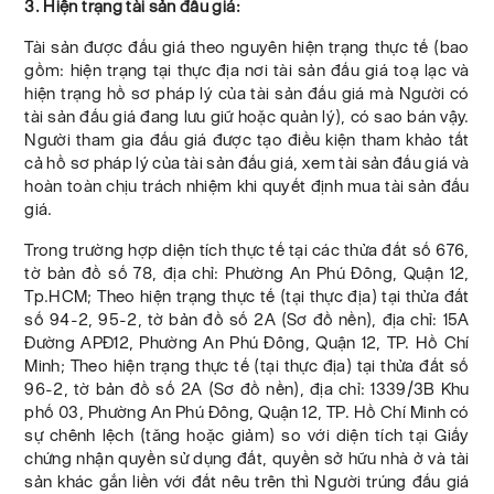
3. Hiện trạng tài sản đấu giá:
Tài sản được đấu giá theo nguyên hiện trạng thực tế (bao
gồm: hiện trạng tại thực địa nơi tài sản đấu giá toạ lạc và
hiện trạng hồ sơ pháp lý của tài sản đấu giá mà Người có
tài sản đấu giá đang lưu giữ hoặc quản lý), có sao bán vậy.
Người tham gia đấu giá được tạo điều kiện tham khảo tất
cả hồ sơ pháp lý của tài sản đấu giá, xem tài sản đấu giá và
hoàn toàn chịu trách nhiệm khi quyết định mua tài sản đấu
giá.
Trong trường hợp diện tích thực tế tại các thửa đất số 676,
tờ bản đồ số 78, địa chỉ: Phường An Phú Đông, Quận 12,
Tp.HCM; Theo hiện trạng thực tế (tại thực địa) tại thửa đất
số 94-2, 95-2, tờ bản đồ số 2A (Sơ đồ nền), địa chỉ: 15A
Đường APĐ12, Phường An Phú Đông, Quận 12, TP. Hồ Chí
Minh; Theo hiện trạng thực tế (tại thực địa) tại thửa đất số
96-2, tờ bản đồ số 2A (Sơ đồ nền), địa chỉ: 1339/3B Khu
phố 03, Phường An Phú Đông, Quận 12, TP. Hồ Chí Minh có
sự chênh lệch (tăng hoặc giảm) so với diện tích tại Giấy
chứng nhận quyền sử dụng đất, quyền sở hữu nhà ở và tài
sản khác gắn liền với đất nêu trên thì Người trúng đấu giá