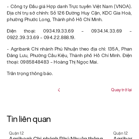
- Công ty Đấu giá Hợp danh Trực tuyến Việt Nam (VNOA).
Địa chỉ trụ sở chính: Số 126 Đường Huy Cận, KDC Gia Hoà,
phường Phước Long, Thành phố Hồ Chí Minh.
Điện thoại: 0934.19.33.69 – 0934.14.33.69 –
0922.39.33.69 – 094.22.888.19.
- Agribank Chi nhánh Phú Nhuận theo địa chỉ: 135A, Phan
Đăng Lưu, Phường Cầu Kiệu, Thành phố Hồ Chí Minh. Điện
thoại: 0985848483 – Hoàng Thị Ngọc Mai.
Trân trọng thông báo.
Quay trở lại
Tin liên quan
Quận 12
Quận 12
Agribank Chi nhánh Phú Nhuận thông
Agribank 