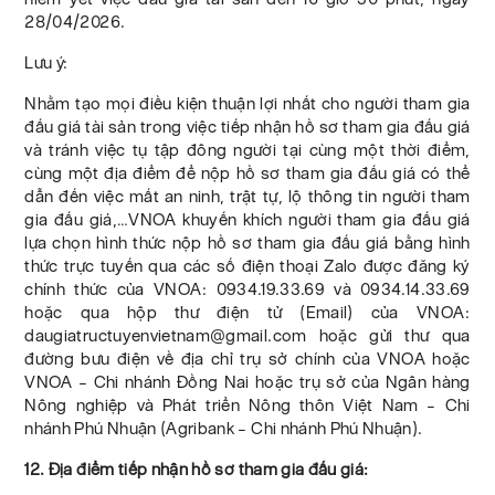
28/04/2026.
Lưu ý:
Nhằm tạo mọi điều kiện thuận lợi nhất cho người tham gia
đấu giá tài sản trong việc tiếp nhận hồ sơ tham gia đấu giá
và tránh việc tụ tập đông người tại cùng một thời điểm,
cùng một địa điểm để nộp hồ sơ tham gia đấu giá có thể
dẫn đến việc mất an ninh, trật tự, lộ thông tin người tham
gia đấu giá,…VNOA khuyến khích người tham gia đấu giá
lựa chọn hình thức nộp hồ sơ tham gia đấu giá bằng hình
thức trực tuyến qua các số điện thoại Zalo được đăng ký
chính thức của VNOA: 0934.19.33.69 và 0934.14.33.69
hoặc qua hộp thư điện tử (Email) của VNOA:
daugiatructuyenvietnam@gmail.com hoặc gửi thư qua
đường bưu điện về địa chỉ trụ sở chính của VNOA hoặc
VNOA – Chi nhánh Đồng Nai hoặc trụ sở của Ngân hàng
Nông nghiệp và Phát triển Nông thôn Việt Nam – Chi
nhánh Phú Nhuận (Agribank – Chi nhánh Phú Nhuận).
12. Địa điểm tiếp nhận hồ sơ tham gia đấu giá: