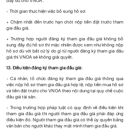
đầy đủ cho VNOA.
- Thời gian thực hiện việc bổ sung hồ sơ:
+ Chậm nhất đến trước hạn chót nộp tiền đặt trước tham
gia đấu giá.
+ Trường hợp người đăng ký tham gia đấu giá không bổ
sung đầy đủ hồ sơ thì mặc nhiên được xem như không nộp
hồ sơ dù với bất cứ lý do gì từ người đăng ký tham gia đấu
giá thì VNOA sẽ không giải quyết.
13. Điều kiện đăng ký tham gia đấu giá:
- Cá nhân, tổ chức đăng ký tham gia đấu giá thông qua
việc nộp hồ sơ tham gia đấu giá hợp lệ, nộp tiền mua hồ sơ
và tiền đặt trước cho VNOA theo nội dung tại quy chế cuộc
đấu giá tài sản.
- Trong trường hợp pháp luật có quy định về điều kiện khi
tham gia đấu giá thì người tham gia đấu giá phải đáp ứng
điều kiện đó. Người tham gia đấu giá có thể ủy quyền bằng
văn bản cho người khác thay mặt mình tham gia đấu giá.