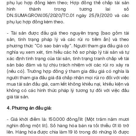
phụ lục hợp đồng kèm theo; Hợp đồng thế chấp tài sản
hình thành trong tương lai số
DN.SUMAGROW.05/2020/TC.01 ngày 25/9/2020 và các
phụ lục hợp đồng kèm theo.
- Tài sản được đấu giá theo nguyên trạng (bao gồm tài
sản, tình trạng pháp lý và các rủi ro tiềm ẩn) và theo
phương thức “Có sao bán vậy”. Người tham gia đấu giá có
nghĩa vụ xem xét, tìm hiểu các hồ sơ pháp lý tài sản và tự
xác định tình trạng của tài sản, tình trạng tranh chấp về tài
sản bảo đảm và tự chịu trách nhiệm với các rủi ro xảy ra
(nếu có). Trường hợp đồng ý tham gia đấu giá có nghĩa là
người tham gia đấu giá đã chấp nhận mọi rủi ro đối với việc
mua tài sản đấu giá, cam kết không khiếu nại, khiếu kiện và
không có các hình thức pháp lý tương tự đối với việc đấu
giá tài sản.
4. Phương án đấu giá:
- Giá khởi điểm là: 150.000 đồng/lít (Một trăm năm mươi
nghìn đồng một lít). Số hàng hóa bán ra tối thiểu 01 lô trở
lên. Hàng hóa được chia làm 19 lô trong đó những lô được