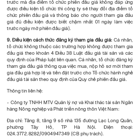
trước mà địa điểm tổ chức phiên đấu giá không đáp ứng
được điều kiện tổ chức thì công ty sẽ thay đổi địa điểm tổ
chức phiên đấu giá và thông báo cho người tham gia đấu
giá đủ điều kiện được biết chậm nhất 01 ngày làm việc
trước ngày mở phiên đấu giá).
9. Điều kiện cách thức đăng ký tham gia đấu giá:
Cá nhân,
tổ chức không thuộc các trường hợp không được tham gia
đấu giá theo khoản 4 Điều 38 Luật đấu giá tài sản và các
quy định của Pháp luật liên quan. Cá nhân, tổ chức đăng ký
tham gia đấu giá thông qua việc mua, nộp hồ sơ mời tham
gia đấu giá hợp lệ và tiền đặt trước cho Tổ chức hành nghề
đấu giá tài sản theo quy định của Quy chế phiên đấu giá.
Thông tin liên hệ:
- Công ty TNHH MTV Quản lý nợ và Khai thác tài sản Ngân
hàng Nông nghiệp và Phát triển nông thôn Việt Nam:
Địa chỉ: Tầng 8, tầng 9 số nhà 135 đường Lạc Long Quân,
phường Tây Hồ, TP Hà Nội. Điện thoại:
024.3772.8282/0904947349 (CB phụ trách).