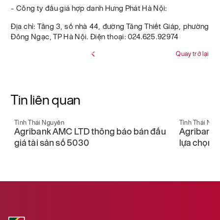
- Công ty đấu giá hợp danh Hưng Phát Hà Nội:
Địa chỉ: Tầng 3, số nhà 44, đường Tăng Thiết Giáp, phường
Đông Ngạc, TP Hà Nội. Điện thoại: 024.625.92974
Quay trở lại
Tin liên quan
Tỉnh Thái Nguyên
Tỉnh Thái Ngu
Agribank AMC LTD thông báo bán đấu
Agribank 
giá tài sản số 5030
lựa chọn t