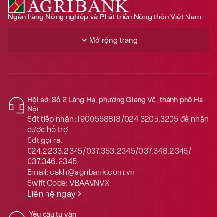
Ngân hàng Nông nghiệp và Phát triển Nông thôn Việt Nam
Mở rộng trang
Hội sở: Số 2 Láng Hạ, phường Giảng Võ, thành phố Hà
Nội
Sđt tiếp nhận:
1900558818/024.3205.3205
để nhận
được hỗ trợ
Sđt gọi ra:
024.2233.2345/037.353.2345/037.348.2345/
037.346.2345
Email:
cskh@agribank.com.vn
Swift Code:
VBAAVNVX
Liên hệ ngay
Yêu cầu tư vấn