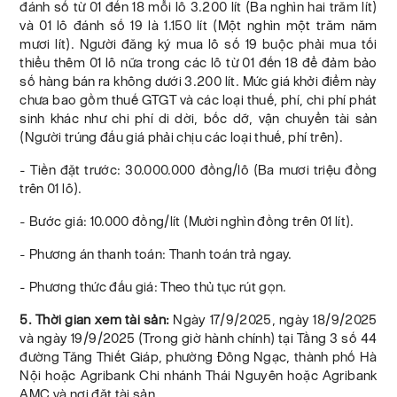
đánh số từ 01 đến 18 mỗi lô 3.200 lít (Ba nghìn hai trăm lít)
và 01 lô đánh số 19 là 1.150 lít (Một nghìn một trăm năm
mươi lít). Người đăng ký mua lô số 19 buộc phải mua tối
thiểu thêm 01 lô nữa trong các lô từ 01 đến 18 để đảm bảo
số hàng bán ra không dưới 3.200 lít. Mức giá khởi điểm này
chưa bao gồm thuế GTGT và các loại thuế, phí, chi phí phát
sinh khác như chi phí di dời, bốc dỡ, vận chuyển tài sản
(Người trúng đấu giá phải chịu các loại thuế, phí trên).
- Tiền đặt trước: 30.000.000 đồng/lô (Ba mươi triệu đồng
trên 01 lô).
- Bước giá: 10.000 đồng/lít (Mười nghìn đồng trên 01 lít).
- Phương án thanh toán: Thanh toán trả ngay.
- Phương thức đấu giá: Theo thủ tục rút gọn.
5. Thời gian xem tài sản:
Ngày 17/9/2025, ngày 18/9/2025
và ngày 19/9/2025 (Trong giờ hành chính) tại Tầng 3 số 44
đường Tăng Thiết Giáp, phường Đông Ngạc, thành phố Hà
Nội hoặc Agribank Chi nhánh Thái Nguyên hoặc Agribank
AMC và nơi đặt tài sản.