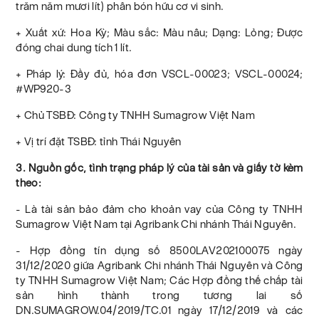
trăm năm mươi lít) phân bón hữu cơ vi sinh.
+ Xuất xứ: Hoa Kỳ; Màu sắc: Màu nâu; Dạng: Lỏng; Được
đóng chai dung tích 1 lít.
+ Pháp lý: Đầy đủ, hóa đơn VSCL-00023; VSCL-00024;
#WP920-3
+ Chủ TSBĐ: Công ty TNHH Sumagrow Việt Nam
+ Vị trí đặt TSBĐ: tỉnh Thái Nguyên
3. Nguồn gốc, tình trạng pháp lý của tài sản và giấy tờ kèm
theo:
- Là tài sản bảo đảm cho khoản vay của Công ty TNHH
Sumagrow Việt Nam tại Agribank Chi nhánh Thái Nguyên.
- Hợp đồng tín dụng số 8500LAV202100075 ngày
31/12/2020 giữa Agribank Chi nhánh Thái Nguyên và Công
ty TNHH Sumagrow Việt Nam; Các Hợp đồng thế chấp tài
sản hình thành trong tương lai số
DN.SUMAGROW.04/2019/TC.01 ngày 17/12/2019 và các