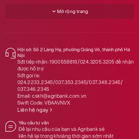
Mở rộng trang
Hội sở: Số 2 Láng Hạ, phường Giảng Võ, thành phố Hà
Nội
Sđt tiếp nhận:
1900558818/024.3205.3205
để nhận
được hỗ trợ
Sđt gọi ra:
024.2233.2345/037.353.2345/037.348.2345/
037.346.2345
Email:
cskh@agribank.com.vn
Swift Code:
VBAAVNVX
Liên hệ ngay
Yêu cầu tư vấn
Để lại nhu cầu của bạn và Agribank sẽ
liên hệ lại trong khoảng thời gian sớm nhất