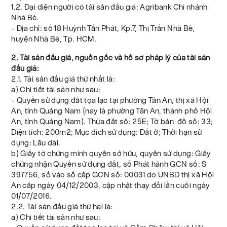
1.2. Đại diện người có tài sản đấu giá: Agribank Chi nhánh
Nhà Bè.
- Địa chỉ: số 18 Huỳnh Tấn Phát, Kp.7, Thị Trấn Nhà Bè,
huyện Nhà Bè, Tp. HCM.
2. Tài sản đấu giá, nguồn gốc và hồ sơ pháp lý của tài sản
đấu giá:
2.1. Tài sản đấu giá thứ nhất là:
a) Chi tiết tài sản như sau:
- Quyền sử dụng đất tọa lạc tại phường Tân An, thị xã Hội
An, tỉnh Quảng Nam (nay là phường Tân An, thành phố Hội
An, tỉnh Quảng Nam). Thửa đất số: 25E; Tờ bản đồ số: 33;
Diện tích: 200m2; Mục đích sử dụng: Đất ở; Thời hạn sử
dụng: Lâu dài.
b) Giấy tờ chứng minh quyền sở hữu, quyền sử dụng: Giấy
chứng nhận Quyền sử dụng đất, số Phát hành GCN số: S
397756, số vào sổ cấp GCN số: 00031 do UNBD thị xã Hội
An cấp ngày 04/12/2003, cập nhật thay đổi lần cuối ngày
01/07/2016.
2.2. Tài sản đấu giá thứ hai là:
a) Chi tiết tài sản như sau: