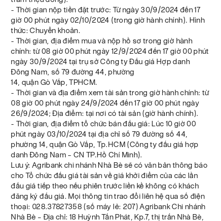
- Thời gian nộp tiền đặt trước: Từ ngày 30/9/2024 đến 17
giờ 00 phút ngày 02/10/2024 (trong giờ hành chính). Hình
thức: Chuyển khoản.
- Thời gian, địa điểm mua và nộp hồ sơ trong giờ hành
chính: từ 08 giờ 00 phút ngày 12/9/2024 đến 17 giờ 00 phút
ngày 30/9/2024 tại trụ sở Công ty Đấu giá Hợp danh
Đông Nam, số 79 đường 44, phường
14, quận Gò Vấp, TPHCM.
- Thời gian và địa điểm xem tài sản trong giờ hành chính: từ
08 giờ 00 phút ngày 24/9/2024 đến 17 giờ 00 phút ngày
26/9/2024; Địa điểm: tại nơi có tài sản (giờ hành chính).
- Thời gian, địa điểm tổ chức bán đấu giá: Lúc 10 giờ 00
phút ngày 03/10/2024 tại địa chỉ số 79 đường số 44,
phường 14, quận Gò Vấp, Tp.HCM (Công ty đấu giá hợp
danh Đông Nam – CN TP.Hồ Chí Minh).
Lưu ý: Agribank chi nhánh Nhà Bè sẽ có văn bản thông báo
cho Tổ chức đấu giá tài sản về giá khởi điểm của các lần
đấu giá tiếp theo nếu phiên trước liền kề không có khách
đăng ký đấu giá. Mọi thông tin trao đổi liên hệ qua số điện
thoại: 028.37827358 (số máy lẻ: 207) Agribank Chi nhánh
Nhà Bè – Địa chỉ: 18 Huỳnh Tấn Phát, Kp.7, thị trấn Nhà Bè,