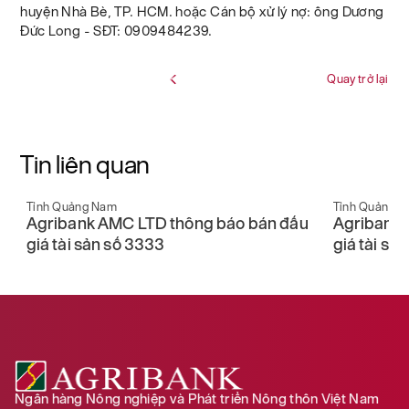
huyện Nhà Bè, TP. HCM. hoặc Cán bộ xử lý nợ: ông Dương
Đức Long - SĐT: 0909484239.
Quay trở lại
Tin liên quan
Tỉnh Quảng Nam
Tỉnh Quảng 
u
Agribank AMC LTD thông báo bán đấu
Agribank 
giá tài sản số 3333
giá tài sả
Ngân hàng Nông nghiệp và Phát triển Nông thôn Việt Nam