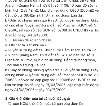
- Quyền sử dụng đất tọa lạc tại xã Cẩm Châu, thị xã Hội
An, tỉnh Quảng Nam. Thửa đất số: 1408; Tờ bản đồ số: 4;
Diện tích: 238,42m2; Mục đích sử dụng: Đất ở (200m2) và
đất thổ cư (38,42m2); Thời hạn sử dụng: Lâu dài.
b) Giấy tờ chứng minh quyền sở hữu, quyền sử dụng: Giấy
chứng nhận Quyền sử dụng đất, số Phát hành GCN số: V
812590, số vào sổ cấp GCN số: 02081 do UNBD thị xã Hội
An cấp ngày 04/09/2003.
2.3. Tài sản đấu giá thứ ba là:
a) Chi tiết tài sản như sau:
- Quyền sử dụng đất tại Thôn 5, xã Cẩm Thanh, thị xã Hội
An, tỉnh Quảng Nam. Thửa đất số: 678; Tờ bản đồ số: 10;
Diện tích: 168m2; Mục đích sử dụng: Đất ở tại nông thôn;
Thời hạn sử dụng: Lâu dài.
b) Giấy tờ chứng minh quyền sở hữu, quyền sử dụng: Giấy
chứng nhận Quyền sử dụng đất, số Phát hành GCN số: AĐ
719628, số vào sổ cấp giấy số: H 00085 do UNBD thị xã
Hội An cấp lần đầu ngày 07/03/2006; cập nhật biến động
ngày 24/03/2006; ngày 03/07/2009.
3. Giá khởi điểm của tài sản bán đấu giá:
- Tài sản 1: Giá khởi điểm của tài sản bảo đảm là: