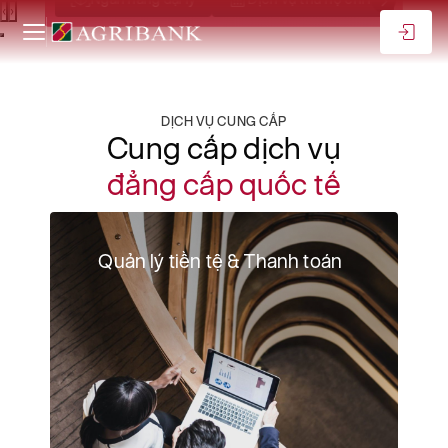
Đối tác tin cậy của các
‹
›
định chế tài chính
DỊCH VỤ CUNG CẤP
Cung cấp dịch vụ
đẳng cấp quốc tế
Quản lý tiền tệ & Thanh toán