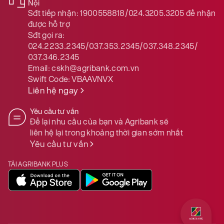
Nội
Sđt tiếp nhận:
1900558818/024.3205.3205
để nhận
được hỗ trợ
Sđt gọi ra:
024.2233.2345/037.353.2345/037.348.2345/
037.346.2345
Email:
cskh@agribank.com.vn
Swift Code:
VBAAVNVX
Liên hệ ngay
Yêu cầu tư vấn
Để lại nhu cầu của bạn và Agribank sẽ
liên hệ lại trong khoảng thời gian sớm nhất
Yêu cầu tư vấn
TẢI AGRIBANK PLUS
Quý khách 