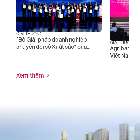
GIẢI THƯỞNG
“Bộ Giải pháp doanh nghiệp
GIẢI THƯỞNG
chuyển đổi số Xuất sắc” của
Agribank -
Agribank được vinh danh tại
Việt Nam 2
Lễ trao giải thưởng Chuyển đổi
số Việt Nam
Xem thêm