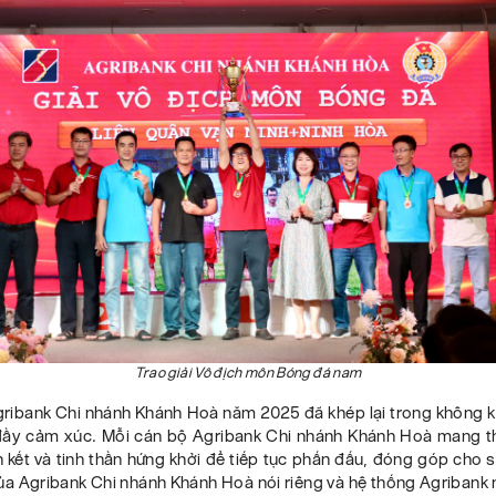
Trao giải Vô địch môn Bóng đá nam
gribank Chi nhánh Khánh Hoà năm 2025 đã khép lại trong không kh
 đầy cảm xúc. Mỗi cán bộ Agribank Chi nhánh Khánh Hoà mang t
 kết và tinh thần hứng khởi để tiếp tục phấn đấu, đóng góp cho s
ủa Agribank Chi nhánh Khánh Hoà nói riêng và hệ thống Agribank