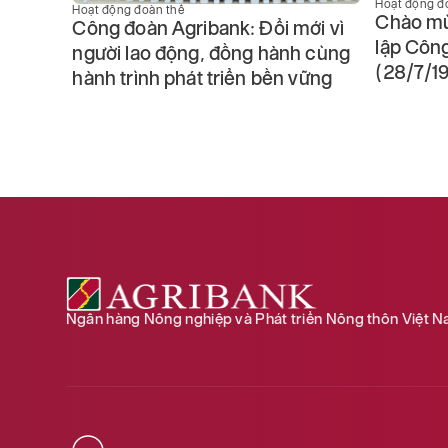
Hoạt động đoàn thể
Chào mừng 97 năm Ngày thành
Hoạt động đ
ới vì
Tuổi trẻ
lập Công đoàn Việt Nam
h cùng
hành trìn
(28/7/1929 – 28/7/2026)
vững
Ngân hàng Nông nghiệp và Phát triển Nông thôn Việt 