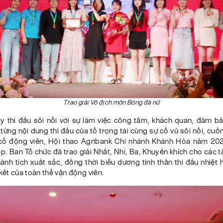
Trao giải Vô địch môn Bóng đá nữ
y thi đấu sôi nổi với sự làm việc công tâm, khách quan, đảm bả
từng nội dung thi đấu của tổ trọng tài cùng sự cổ vũ sôi nổi, cuồ
ổ động viên, Hội thao Agribank Chi nhánh Khánh Hòa năm 20
p. Ban Tổ chức đã trao giải Nhất, Nhì, Ba, Khuyến khích cho các t
ành tích xuất sắc, đồng thời biểu dương tinh thần thi đấu nhiệt 
kết của toàn thể vận động viên.