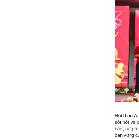
Hội thao A
sôi nổi và
hào, sự gắn
bền vững c