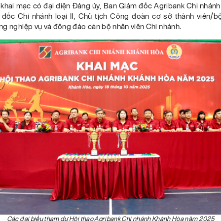
 khai mạc có đại diện Đảng ủy, Ban Giám đốc Agribank Chi nhán
đốc Chi nhánh loại II, Chủ tịch Công đoàn cơ sở thành viên/b
ng nghiệp vụ và đông đảo cán bộ nhân viên Chi nhánh.
Các đại biểu tham dự Hội thao Agribank Chi nhánh Khánh Hòa năm 2025