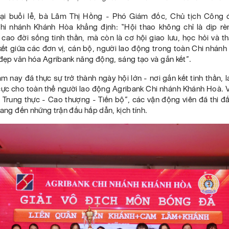
tại buổi lễ, bà Lâm Thị Hồng - Phó Giám đốc, Chủ tịch Công
hi nhánh Khánh Hòa khẳng định: “Hội thao không chỉ là dịp rè
cao đời sống tinh thần, mà còn là cơ hội giao lưu, học hỏi và th
ết giữa các đơn vị, cán bộ, người lao động trong toàn Chi nhán
 đẹp văn hóa Agribank năng động, sáng tạo và gắn kết”.
m nay đã thực sự trở thành ngày hội lớn - nơi gắn kết tinh thần, 
cực cho toàn thể người lao động Agribank Chi nhánh Khánh Hoà. V
 Trung thực - Cao thượng - Tiến bộ”, các vận động viên đã thi đ
mang đến những trận đấu hấp dẫn, kịch tính.