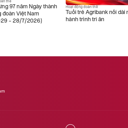
oàn thể
Hoạt động đoàn thể
 Agribank nối dài những
Đoàn Thanh niên Agriban
h tri ân
khai Tuần cao điểm “Đền
nghĩa” kỷ niệm 79 năm 
Thương binh - Liệt sĩ
Nam