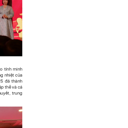
o tính minh
ng nhiệt của
25 đã thành
ập thể và cá
huyết, trung