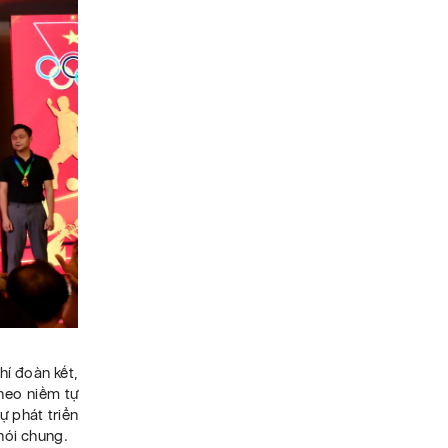
í đoàn kết,
heo niềm tự
ự phát triển
 nói chung.