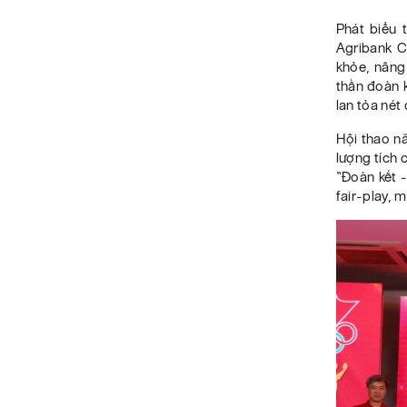
Phát biểu 
Agribank C
khỏe, nâng 
thần đoàn k
lan tỏa nét
Hội thao nă
lượng tích 
“Đoàn kết -
fair-play, 