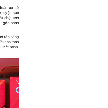
 đoàn cơ sở
n luyện sức
ắt chặt tinh
h - góp phần
lan tỏa năng
ới tinh thần
ấu hết mình,