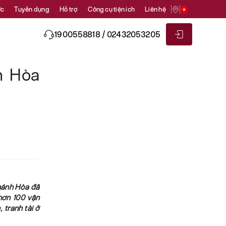
ức
Tuyển dụng
Hỗ trợ
Công cụ tiện ích
Liên hệ
1900558818 / 02432053205
h Hòa
Khánh Hòa đã
hơn 100 vận
 tranh tài ở