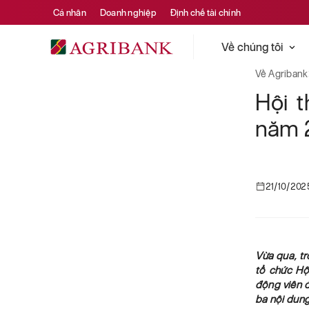
Cá nhân
Doanh nghiệp
Định chế tài chính
Về chúng tôi
Về Agribank
Hội 
năm 2
21/10/202
Vừa qua, tr
tổ chức Hộ
động viên đ
ba nội dung