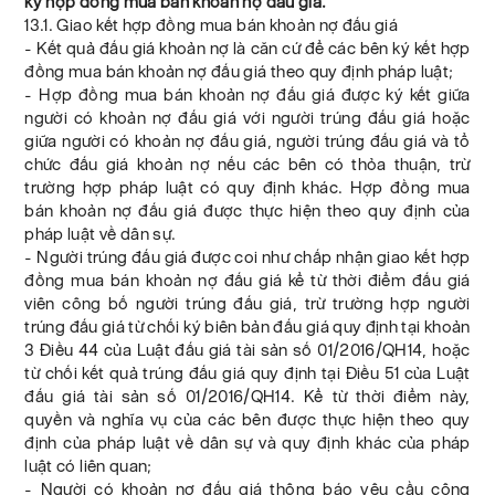
ký hợp đồng mua bán khoản nợ đấu giá.
13.1. Giao kết hợp đồng mua bán khoản nợ đấu giá
- Kết quả đấu giá khoản nợ là căn cứ để các bên ký kết hợp
đồng mua bán khoản nợ đấu giá theo quy định pháp luật;
- Hợp đồng mua bán khoản nợ đấu giá được ký kết giữa
người có khoản nợ đấu giá với người trúng đấu giá hoặc
giữa người có khoản nợ đấu giá, người trúng đấu giá và tổ
chức đấu giá khoản nợ nếu các bên có thỏa thuận, trừ
trường hợp pháp luật có quy định khác. Hợp đồng mua
bán khoản nợ đấu giá được thực hiện theo quy định của
pháp luật về dân sự.
- Người trúng đấu giá được coi như chấp nhận giao kết hợp
đồng mua bán khoản nợ đấu giá kể từ thời điểm đấu giá
viên công bố người trúng đấu giá, trừ trường hợp người
trúng đấu giá từ chối ký biên bản đấu giá quy định tại khoản
3 Điều 44 của Luật đấu giá tài sản số 01/2016/QH14, hoặc
từ chối kết quả trúng đấu giá quy định tại Điều 51 của Luật
đấu giá tài sản số 01/2016/QH14. Kể từ thời điểm này,
quyền và nghĩa vụ của các bên được thực hiện theo quy
định của pháp luật về dân sự và quy định khác của pháp
luật có liên quan;
- Người có khoản nợ đấu giá thông báo yêu cầu công