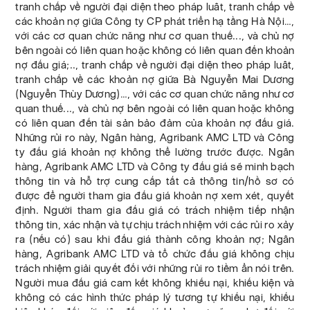
tranh chấp về người đại diện theo pháp luât, tranh chấp về
các khoản nợ giữa Công ty CP phát triển hạ tầng Hà Nội…,
với các cơ quan chức năng như cơ quan thuế..., và chủ nợ
bên ngoài có liên quan hoặc không có liên quan đến khoản
nợ đấu giá;.., tranh chấp về người đại diện theo pháp luât,
tranh chấp về các khoản nợ giữa Bà Nguyễn Mai Dương
(Nguyễn Thùy Dương)…, với các cơ quan chức năng như cơ
quan thuế..., và chủ nợ bên ngoài có liên quan hoặc không
có liên quan đến tài sản bảo đảm của khoản nợ đấu giá.
Những rủi ro này, Ngân hàng, Agribank AMC LTD và Công
ty đấu giá khoản nợ không thể lường trước được. Ngân
hàng, Agribank AMC LTD và Công ty đấu giá sẽ minh bạch
thông tin và hỗ trợ cung cấp tất cả thông tin/hồ sơ có
được để người tham gia đấu giá khoản nợ xem xét, quyết
định. Người tham gia đấu giá có trách nhiệm tiếp nhận
thông tin, xác nhận và tự chịu trách nhiệm với các rủi ro xảy
ra (nếu có) sau khi đấu giá thành công khoản nợ; Ngân
hàng, Agribank AMC LTD và tổ chức đấu giá không chịu
trách nhiệm giải quyết đối với những rủi ro tiềm ẩn nói trên.
Người mua đấu giá cam kết không khiếu nại, khiếu kiện và
không có các hình thức pháp lý tương tự khiếu nại, khiếu