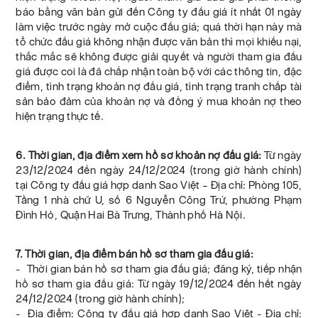
báo bằng văn bản gửi đến Công ty đấu giá ít nhất 01 ngày
làm việc trước ngày mở cuộc đấu giá; quá thời hạn này mà
tổ chức đấu giá không nhận được văn bản thì mọi khiếu nại,
thắc mắc sẽ không được giải quyết và người tham gia đấu
giá được coi là đã chấp nhận toàn bộ với các thông tin, đặc
điểm, tình trạng khoản nợ đấu giá, tình trạng tranh chấp tài
sản bảo đảm của khoản nợ và đồng ý mua khoản nợ theo
hiện trạng thực tế.
6. Thời gian, địa điểm xem hồ sơ khoản nợ đấu giá:
Từ ngày
23/12/2024 đến ngày 24/12/2024 (trong giờ hành chính)
tại Công ty đấu giá hợp danh Sao Việt – Địa chỉ: Phòng 105,
Tầng 1 nhà chữ U, số 6 Nguyễn Công Trứ, phường Phạm
Đình Hỏ, Quận Hai Bà Trưng, Thành phố Hà Nội.
7. Thời gian, địa điểm bán hồ sơ tham gia đấu giá:
- Thời gian bán hồ sơ tham gia đấu giá; đăng ký, tiếp nhận
hồ sơ tham gia đấu giá: Từ ngày 19/12/2024 đến hết ngày
24/12/2024 (trong giờ hành chính);
- Địa điểm: Công ty đấu giá hợp danh Sao Việt - Địa chỉ: