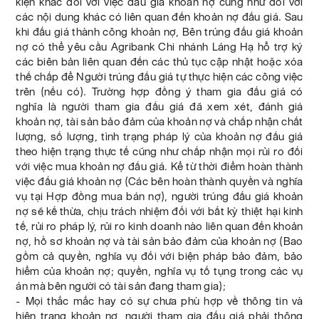
kiện khác đối với việc đấu giá khoản nợ cũng như đối với
các nội dung khác có liên quan đến khoản nợ đấu giá. Sau
khi đấu giá thành công khoản nợ, Bên trúng đấu giá khoản
nợ có thể yêu cầu Agribank Chi nhánh Láng Hạ hỗ trợ ký
các biên bản liên quan đến các thủ tục cập nhật hoặc xóa
thế chấp để Người trúng đấu giá tự thực hiện các công việc
trên (nếu có). Trường hợp đồng ý tham gia đấu giá có
nghĩa là người tham gia đấu giá đã xem xét, đánh giá
khoản nợ, tài sản bảo đảm của khoản nợ và chấp nhận chất
lượng, số lượng, tình trạng pháp lý của khoản nợ đấu giá
theo hiện trạng thực tế cũng như chấp nhận mọi rủi ro đối
với việc mua khoản nợ đấu giá. Kể từ thời điểm hoàn thành
việc đấu giá khoản nợ (Các bên hoàn thành quyền và nghĩa
vụ tại Hợp đồng mua bán nợ), người trúng đấu giá khoản
nợ sẽ kế thừa, chịu trách nhiệm đối với bất kỳ thiệt hại kinh
tế, rủi ro pháp lý, rủi ro kinh doanh nào liên quan đến khoản
nợ, hồ sơ khoản nợ và tài sản bảo đảm của khoản nợ (Bao
gồm cả quyền, nghĩa vụ đối với biện pháp bảo đảm, bảo
hiểm của khoản nợ; quyền, nghĩa vụ tố tụng trong các vụ
án mà bên người có tài sản đang tham gia);
- Mọi thắc mắc hay có sự chưa phù hợp về thông tin và
hiện trạng khoản nợ, người tham gia đấu giá phải thông