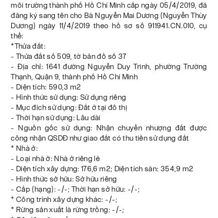
môi trường thành phố Hồ Chí Minh cấp ngày 05/4/2019, đã
đăng ký sang tên cho Bà Nguyễn Mai Dương (Nguyễn Thùy
Dương) ngày 11/4/2019 theo hồ sơ số 911941.CN.010, cụ
thể:
*Thửa đất:
- Thửa đất số 509, tờ bản đồ số 37
- Địa chỉ: 1641 đường Nguyễn Duy Trinh, phường Trường
Thạnh, Quận 9, thành phố Hồ Chí Minh
- Diện tích: 590,3 m2
- Hình thức sử dụng: Sử dụng riêng
- Mục đích sử dụng: Đất ở tại đô thị
- Thời hạn sử dụng: Lâu dài
- Nguồn gốc sử dụng: Nhận chuyển nhượng đất được
công nhận QSDĐ như giao đất có thu tiền sử dụng đất
* Nhà ở:
- Loại nhà ở: Nhà ở riêng lẻ
- Diện tích xây dựng: 176,6 m2; Diện tích sàn: 354,9 m2
- Hình thức sở hữu: Sở hữu riêng
- Cấp (hạng): -/-; Thời hạn sở hữu: -/-;
* Công trình xây dựng khác: -/-;
* Rừng sản xuất là rừng trồng: -/-;