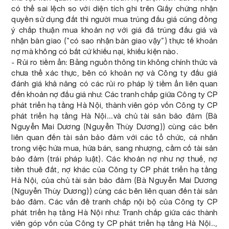
có thể sai lệch so với diện tích ghi trên Giấy chứng nhận
quyền sử dụng đất thì người mua trúng đấu giá cũng đồng
ý chấp thuận mua khoản nợ với giá đã trúng đấu giá và
nhận bàn giao (“có sao nhận bàn giao vậy”) thực tế khoản
nợ mà không có bất cứ khiếu nại, khiếu kiện nào.
- Rủi ro tiềm ẩn: Bằng nguồn thông tin không chính thức và
chưa thể xác thực, bên có khoản nợ và Công ty đấu giá
đánh giá khả năng có các rủi ro pháp lý tiềm ẩn liên quan
đến khoản nợ đấu giá như: Các tranh chấp giữa Công ty CP
phát triển hạ tầng Hà Nội, thành viên góp vốn Công ty CP
phát triển hạ tầng Hà Nội...và chủ tài sản bảo đảm (Bà
Nguyễn Mai Dương (Nguyễn Thùy Dương)) cùng các bên
liên quan đến tài sản bảo đảm với các tổ chức, cá nhân
trong việc hứa mua, hứa bán, sang nhượng, cầm cố tài sản
bảo đảm (trái pháp luật). Các khoản nợ như nợ thuế, nợ
tiền thuê đất, nợ khác của Công ty CP phát triển hạ tầng
Hà Nội, của chủ tài sản bảo đảm (Bà Nguyễn Mai Dương
(Nguyễn Thùy Dương)) cùng các bên liên quan đến tài sản
bảo đảm. Các vấn đề tranh chấp nội bộ của Công ty CP
phát triển hạ tầng Hà Nội như: Tranh chấp giữa các thành
viên góp vốn của Công ty CP phát triển hạ tầng Hà Nội..,