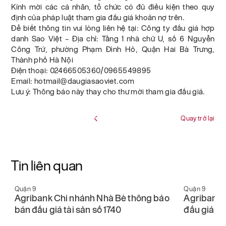
Kính mời các cá nhân, tổ chức có đủ điều kiện theo quy
định của pháp luật tham gia đấu giá khoản nợ trên.
Để biết thông tin vui lòng liên hệ tại: Công ty đấu giá hợp
danh Sao Việt – Địa chỉ: Tầng 1 nhà chữ U, số 6 Nguyễn
Công Trứ, phường Phạm Đình Hỏ, Quận Hai Bà Trưng,
Thành phố Hà Nội
Điện thoại: 02466505360/0965549895
Email: hotmail@daugiasaoviet.com
Lưu ý: Thông báo này thay cho thư mời tham gia đấu giá.
Quay trở lại
Tin liên quan
Quận 9
Quận 9
áo
Agribank Chi nhánh Nhà Bè thông báo
Agribank 
bán đấu giá tài sản số 1740
đấu giá tà