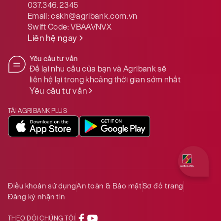
037.346.2345
Email:
cskh@agribank.com.vn
Swift Code:
VBAAVNVX
Liên hệ ngay
Yêu cầu tư vấn
Để lại nhu cầu của bạn và Agribank sẽ
liên hệ lại trong khoảng thời gian sớm nhất
Yêu cầu tư vấn
TẢI AGRIBANK PLUS
Quý khách 
Điều khoản sử dụng
An toàn & Bảo mật
Sơ đồ trang
Đăng ký nhận tin
THEO DÕI CHÚNG TÔI