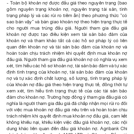
- Toàn bộ khoản nợ được đấu giá theo nguyên trạng (bao
gồm nguyên trạng khoản nợ, nguyên trạng tài sản, tình
trạng pháp lý và các rủi ro tiềm ẩn) theo phương thức “có
sao bán vậy” và bàn giao khoản nợ theo hiện trạng thực tế
cho người mua trúng đấu giá. Người tham gia đấu giá
khoản nợ được tạo điều kiện xem tài sản bảo đảm của
khoản nợ và tham khảo tất cả các hồ sơ pháp lý có liên
quan đến khoản nợ và tài sản bảo đảm của khoản nợ và
hoàn toàn chịu trách nhiệm khi quyết định mua khoản nợ
đấu giá. Người tham gia đấu giá khoản nợ có nghĩa vụ xem
xét, tìm hiểu các hồ sơ khoản nợ, tài sản bảo đảm và tự xác
định tình trạng của khoản nợ, tài sản bảo đảm của khoản
nợ và tự xác định chất lượng, số lượng, tình trạng pháp lý
của khoản nợ đấu giá theo hiện trạng thực tế, đồng thời tự
xem xét, tìm hiểu tình trạng thực tế của các tài sản bảo
đảm cho khoản nợ. Trường hợp đồng ý tham gia đấu giá có
nghĩa là người tham gia đấu giá đã chấp nhận mọi rủi ro đối
với việc mua khoản nợ đấu giá nêu trên và hoàn toàn chịu
trách nhiệm khi quyết định mua khoản nợ đấu giá, cam kết
không khiếu nại, khiếu kiện việc đấu giá khoản nợ, các nội
dung khác liên quan đến đấu giá khoản nợ. Agribank Chi