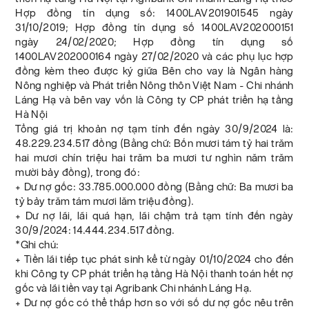
Hợp đồng tín dụng số: 1400LAV201901545 ngày
31/10/2019; Hợp đồng tín dụng số 1400LAV202000151
ngày 24/02/2020; Hợp đồng tín dụng số
1400LAV202000164 ngày 27/02/2020 và các phụ lục hợp
đồng kèm theo được ký giữa Bên cho vay là Ngân hàng
Nông nghiệp và Phát triển Nông thôn Việt Nam - Chi nhánh
Láng Hạ và bên vay vốn là Công ty CP phát triển hạ tầng
Hà Nội
Tổng giá trị khoản nợ tạm tính đến ngày 30/9/2024 là:
48.229.234.517 đồng (Bằng chữ: Bốn mươi tám tỷ hai trăm
hai mươi chín triệu hai trăm ba mươi tư nghìn năm trăm
mười bảy đồng), trong đó:
+ Dư nợ gốc: 33.785.000.000 đồng (Bằng chữ: Ba mươi ba
tỷ bảy trăm tám mươi lăm triệu đồng).
+ Dư nợ lãi, lãi quá hạn, lãi chậm trả tạm tính đến ngày
30/9/2024: 14.444.234.517 đồng.
*Ghi chú:
+ Tiền lãi tiếp tục phát sinh kể từ ngày 01/10/2024 cho đến
khi Công ty CP phát triển hạ tầng Hà Nội thanh toán hết nợ
gốc và lãi tiền vay tại Agribank Chi nhánh Láng Hạ.
+ Dư nợ gốc có thể thấp hơn so với số dư nợ gốc nêu trên