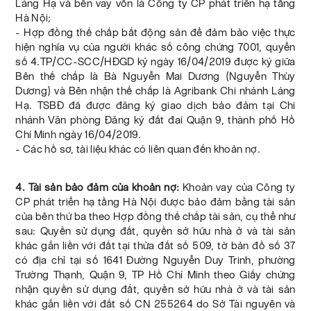
Láng Hạ và bên vay vốn là Công ty CP phát triển hạ tầng
Hà Nội;
- Hợp đồng thế chấp bất động sản để đảm bảo việc thực
hiện nghĩa vụ của người khác số công chứng 7001, quyển
số 4.TP/CC-SCC/HĐGD ký ngày 16/04/2019 được ký giữa
Bên thế chấp là Bà Nguyễn Mai Dương (Nguyễn Thùy
Dương) và Bên nhận thế chấp là Agribank Chi nhánh Láng
Hạ. TSBĐ đã được đăng ký giao dịch bảo đảm tại Chi
nhánh Văn phòng Đăng ký đất đai Quận 9, thành phố Hồ
Chí Minh ngày 16/04/2019.
- Các hồ sơ, tài liệu khác có liên quan đến khoản nợ.
4. Tài sản bảo đảm của khoản nợ:
Khoản vay của Công ty
CP phát triển hạ tầng Hà Nội được bảo đảm bằng tài sản
của bên thứ ba theo Hợp đồng thế chấp tài sản, cụ thể như
sau: Quyền sử dụng đất, quyền sở hữu nhà ở và tài sản
khác gắn liền với đất tại thửa đất số 509, tờ bản đồ số 37
có địa chỉ tại số 1641 Đường Nguyễn Duy Trinh, phường
Trường Thạnh, Quận 9, TP Hồ Chí Minh theo Giấy chứng
nhận quyền sử dụng đất, quyền sở hữu nhà ở và tài sản
khác gắn liền với đất số CN 255264 do Sở Tài nguyên và