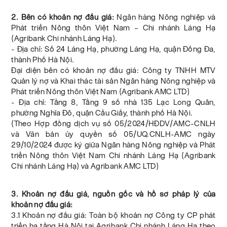
2. Bên có khoản nợ đấu giá:
Ngân hàng Nông nghiệp và
Phát triển Nông thôn Việt Nam – Chi nhánh Láng Hạ
(Agribank Chi nhánh Láng Hạ).
- Địa chỉ: Số 24 Láng Hạ, phường Láng Hạ, quận Đống Đa,
thành Phố Hà Nội.
Đại diện bên có khoản nợ đấu giá: Công ty TNHH MTV
Quản lý nợ và Khai thác tài sản Ngân hàng Nông nghiệp và
Phát triển Nông thôn Việt Nam (Agribank AMC LTD)
- Địa chỉ: Tầng 8, Tầng 9 số nhà 135 Lạc Long Quân,
phường Nghĩa Đô, quận Cầu Giấy, thành phố Hà Nội.
(Theo Hợp đồng dịch vụ số 05/2024/HĐDV/AMC-CNLH
và Văn bản ủy quyền số 05/UQ.CNLH-AMC ngày
29/10/2024 được ký giữa Ngân hàng Nông nghiệp và Phát
triển Nông thôn Việt Nam Chi nhánh Láng Hạ (Agribank
Chi nhánh Láng Hạ) và Agribank AMC LTD)
3. Khoản nợ đấu giá, nguồn gốc và hồ sơ pháp lý của
khoản nợ đấu giá:
3.1 Khoản nợ đấu giá: Toàn bộ khoản nợ Công ty CP phát
triển hạ tầng Hà Nội tại Agribank Chi nhánh Láng Hạ theo