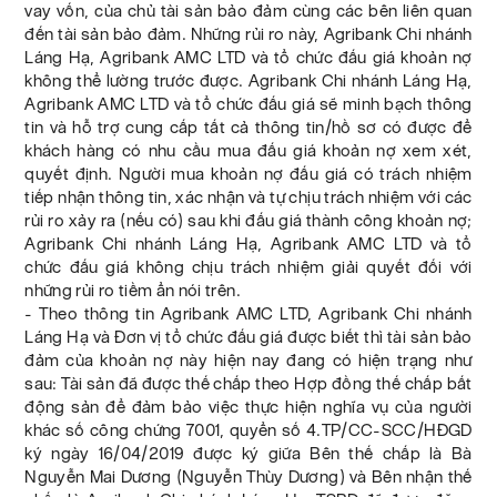
vay vốn, của chủ tài sản bảo đảm cùng các bên liên quan
đến tài sản bảo đảm. Những rủi ro này, Agribank Chi nhánh
Láng Hạ, Agribank AMC LTD và tổ chức đấu giá khoản nợ
không thể lường trước được. Agribank Chi nhánh Láng Hạ,
Agribank AMC LTD và tổ chức đấu giá sẽ minh bạch thông
tin và hỗ trợ cung cấp tất cả thông tin/hồ sơ có được để
khách hàng có nhu cầu mua đấu giá khoản nợ xem xét,
quyết định. Người mua khoản nợ đấu giá có trách nhiệm
tiếp nhận thông tin, xác nhận và tự chịu trách nhiệm với các
rủi ro xảy ra (nếu có) sau khi đấu giá thành công khoản nợ;
Agribank Chi nhánh Láng Hạ, Agribank AMC LTD và tổ
chức đấu giá không chịu trách nhiệm giải quyết đối với
những rủi ro tiềm ẩn nói trên.
- Theo thông tin Agribank AMC LTD, Agribank Chi nhánh
Láng Hạ và Đơn vị tổ chức đấu giá được biết thì tài sản bảo
đảm của khoản nợ này hiện nay đang có hiện trạng như
sau: Tài sản đã được thế chấp theo Hợp đồng thế chấp bất
động sản để đảm bảo việc thực hiện nghĩa vụ của người
khác số công chứng 7001, quyển số 4.TP/CC-SCC/HĐGD
ký ngày 16/04/2019 được ký giữa Bên thế chấp là Bà
Nguyễn Mai Dương (Nguyễn Thùy Dương) và Bên nhận thế