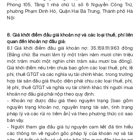
Phòng 105, Tầng 1 nhà chữ U, số 6 Nguyễn Công Trứ,
phường Phạm Đình Hỏ, Quận Hai Bà Trưng, Thành phố Hà
Nội
8. Giá khởi điểm đấu giá khoản nợ và các loại thuế, phí liên
quan đến khoản nợ đấu giá:
8.1 Giá khởi điểm đấu giá khoản nợ: 35.159.111.963 đồng
(Bằng chữ: Ba mươi lăm tỷ một trăm năm mươi chín triệu
một trăm mười một nghìn chín trăm sáu mươi ba đồng).
Giá khởi điểm nêu trên chưa bao gồm các loại thuế, phí, lệ
phí, thuế GTGT và các nghĩa vụ tài chính khác. trong trường
hợp tài sản đấu giá thuộc diện phải chịu các loại thuế, phí,
lệ phí, thuế GTGT và nghĩa vụ tài chính khác thì người mua
khoản nợ đấu giá phải nộp theo quy định.
- Khoản nợ được đấu giá theo nguyên trạng (bao gồm
nguyên trạng khoản nợ, nguyên trạng tài sản, tình trạng
pháp lý và các rủi ro tiềm ẩn) và theo phương thức có sao
bán vậy.
- Người tham gia đấu giá tự nguyện cam kết đã tìm hiểu
các thông tin về nguồn gốc pháp lý của khoản nợ và tài
sản, đã biết và hiểu rõ về các bên liên quan đến khoản nợ