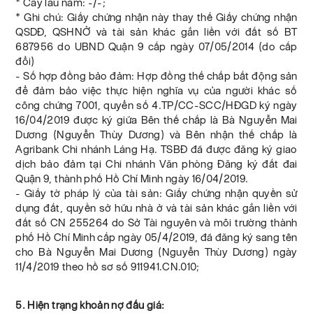
* Cây lâu năm: -/-;
* Ghi chú: Giấy chứng nhận này thay thế Giấy chứng nhận
QSDĐ, QSHNỞ và tài sản khác gắn liền với đất số BT
687956 do UBND Quận 9 cấp ngày 07/05/2014 (do cấp
đổi)
- Số hợp đồng bảo đảm: Hợp đồng thế chấp bất động sản
để đảm bảo việc thực hiện nghĩa vụ của người khác số
công chứng 7001, quyển số 4.TP/CC-SCC/HĐGD ký ngày
16/04/2019 được ký giữa Bên thế chấp là Bà Nguyễn Mai
Dương (Nguyễn Thùy Dương) và Bên nhận thế chấp là
Agribank Chi nhánh Láng Hạ. TSBĐ đã được đăng ký giao
dịch bảo đảm tại Chi nhánh Văn phòng Đăng ký đất đai
Quận 9, thành phố Hồ Chí Minh ngày 16/04/2019.
- Giấy tờ pháp lý của tài sản: Giấy chứng nhận quyền sử
dụng đất, quyền sở hữu nhà ở và tài sản khác gắn liền với
đất số CN 255264 do Sở Tài nguyên và môi trường thành
phố Hồ Chí Minh cấp ngày 05/4/2019, đã đăng ký sang tên
cho Bà Nguyễn Mai Dương (Nguyễn Thùy Dương) ngày
11/4/2019 theo hồ sơ số 911941.CN.010;
5. Hiện trạng khoản nợ đấu giá: