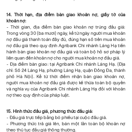
14. Thời hạn, địa điểm bàn giao khoản nợ, giấy tờ của
khoản nợ:
- Thời gian, địa điểm bàn giao khoản nợ trúng đấu giá:
Trong vòng 30 (ba mươi) ngày, kể từ ngày người mua khoản
nợ đấu giá thanh toán đầy đủ, đúng hạn số tiền mua khoản
nợ đấu giá theo quy định Agribank Chi nhánh Láng Hạ tiến
hành bàn giao khoản nợ đấu giá và toàn bộ hồ sơ pháp lý
liên quan đến khoản nợ cho người mua khoản nợ đấu giá.
- Địa điểm bàn giao: tại Agribank Chi nhánh Láng Hạ. (Địa
chỉ: Số 24 Láng Hạ, phường Láng Hạ, quận Đống Đa, thành
phố Hà Nội). Kể từ thời điểm nhận bàn giao khoản nợ,
người mua khoản nợ đấu giá được kế thừa toàn bộ quyền
và nghĩa vụ của Agribank Chi nhánh Láng Hạ đối với khoản
nợ theo quy định của pháp luật.
15. Hình thức đấu giá, phương thức đấu giá:
- Đấu giá trực tiếp bằng bỏ phiếu tại cuộc đấu giá.
- Phương thức trả giá lên, bán một lần toàn bộ khoản nợ
theo thủ tục đấu giá thông thường.