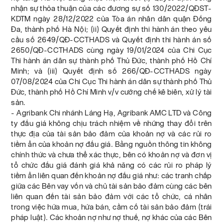
nhận sự thỏa thuận của các đương sự số 130/2022/QĐST-
KDTM ngày 28/12/2022 của Tòa án nhân dân quận Đống
Đa, thành phố Hà Nội; (ii) Quyết định thi hành án theo yêu
cầu số 2649/QĐ-CCTHADS và Quyết định thi hành án số
2650/QĐ-CCTHADS cùng ngày 19/01/2024 của Chi Cục
Thi hành án dân sự thành phố Thủ Đức, thành phố Hồ Chí
Minh; và (iii) Quyết định số 266/QĐ-CCTHADS ngày
07/08/2024 của Chi Cục Thi hành án dân sự thành phố Thủ
Đức, thành phố Hồ Chí Minh v/v cưỡng chế kê biên, xử lý tài
sản.
- Agribank Chi nhánh Láng Hạ, Agribank AMC LTD và Công
ty đấu giá không chịu trách nhiệm về những thay đổi trên
thực địa của tài sản bảo đảm của khoản nợ và các rủi ro
tiềm ẩn của khoản nợ đấu giá. Bằng nguồn thông tin không
chính thức và chưa thể xác thực, bên có khoản nợ và đơn vị
tổ chức đấu giá đánh giá khả năng có các rủi ro pháp lý
tiềm ẩn liên quan đến khoản nợ đấu giá như: các tranh chấp
giữa các Bên vay vốn và chủ tài sản bảo đảm cùng các bên
liên quan đến tài sản bảo đảm với các tổ chức, cá nhân
trong việc hứa mua, hứa bán, cầm cố tài sản bảo đảm (trái
pháp luật). Các khoản nợ như nợ thuế, nợ khác của các Bên