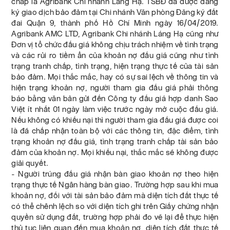
chấp là Agribank Chi nhánh Láng Hạ. TSBĐ đã được đăng
ký giao dịch bảo đảm tại Chi nhánh Văn phòng Đăng ký đất
đai Quận 9, thành phố Hồ Chí Minh ngày 16/04/2019.
Agribank AMC LTD, Agribank Chi nhánh Láng Hạ cũng như
Đơn vị tổ chức đấu giá không chịu trách nhiệm về tình trạng
và các rủi ro tiềm ẩn của khoản nợ đấu giá cũng như tình
trạng tranh chấp, tình trạng, hiện trạng thực tế của tài sản
bảo đảm. Mọi thắc mắc, hay có sự sai lệch về thông tin và
hiện trạng khoản nợ, người tham gia đấu giá phải thông
báo bằng văn bản gửi đến Công ty đấu giá hợp danh Sao
Việt ít nhất 01 ngày làm việc trước ngày mở cuộc đấu giá.
Nếu không có khiếu nại thì người tham gia đấu giá được coi
là đã chấp nhận toàn bộ với các thông tin, đặc điểm, tình
trạng khoản nợ đấu giá, tình trạng tranh chấp tài sản bảo
đảm của khoản nợ. Mọi khiếu nại, thắc mắc sẽ không được
giải quyết.
- Người trúng đấu giá nhận bàn giao khoản nợ theo hiện
trạng thực tế Ngân hàng bàn giao. Trường hợp sau khi mua
khoản nợ, đối với tài sản bảo đảm mà diện tích đất thực tế
có thể chênh lệch so với diện tích ghi trên Giấy chứng nhận
quyền sử dụng đất, trường hợp phải đo vẽ lại để thực hiện
thủ tục liên quan đến mua khoản nợ, diện tích đất thực tế