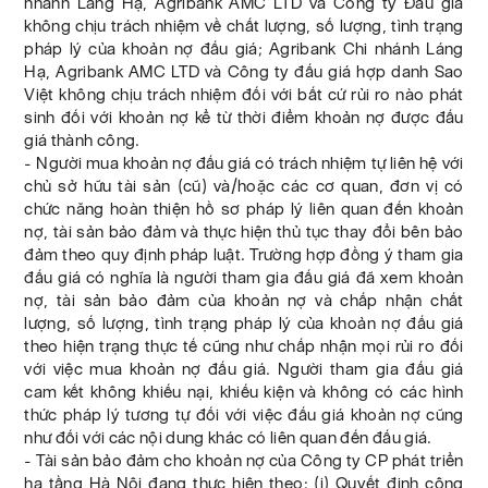
nhánh Láng Hạ, Agribank AMC LTD và Công ty Đấu giá
không chịu trách nhiệm về chất lượng, số lượng, tình trạng
pháp lý của khoản nợ đấu giá; Agribank Chi nhánh Láng
Hạ, Agribank AMC LTD và Công ty đấu giá hợp danh Sao
Việt không chịu trách nhiệm đối với bất cứ rủi ro nào phát
sinh đối với khoản nợ kể từ thời điểm khoản nợ được đấu
giá thành công.
- Người mua khoản nợ đấu giá có trách nhiệm tự liên hệ với
chủ sở hữu tài sản (cũ) và/hoặc các cơ quan, đơn vị có
chức năng hoàn thiện hồ sơ pháp lý liên quan đến khoản
nợ, tài sản bảo đảm và thực hiện thủ tục thay đổi bên bảo
đảm theo quy định pháp luật. Trường hợp đồng ý tham gia
đấu giá có nghĩa là người tham gia đấu giá đã xem khoản
nợ, tài sản bảo đảm của khoản nợ và chấp nhận chất
lượng, số lượng, tình trạng pháp lý của khoản nợ đấu giá
theo hiện trạng thực tế cũng như chấp nhận mọi rủi ro đối
với việc mua khoản nợ đấu giá. Người tham gia đấu giá
cam kết không khiếu nại, khiếu kiện và không có các hình
thức pháp lý tương tự đối với việc đấu giá khoản nợ cũng
như đối với các nội dung khác có liên quan đến đấu giá.
- Tài sản bảo đảm cho khoản nợ của Công ty CP phát triển
hạ tầng Hà Nội đang thực hiện theo: (i) Quyết định công