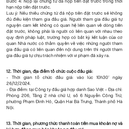
Bước 4: Nộp lại chứng từ đã nộp tiền đặt trước trong thời
hạn nộp tiền đặt trước.
Lưu ý: Nếu thiếu chứng từ đã nộp tiền đặt trước sẽ không
đủ điều kiện tham gia đấu giá. Người tham gia đấu giá tự
nguyện cam kết không có quan hệ liên quan về dòng tiền
đặt trước, không phải là người có liên quan với nhau theo
quy định pháp luật, trường hợp có bất kỳ kết luận của cơ
quan Nhà nước có thẩm quyền về việc những người tham
gia đấu giá có liên quan đến nội dung trên thì người tham
gia đấu giá tự chịu trách nhiệm với vi phạm đã xảy ra.
12. Thời gian, địa điểm tổ chức cuộc đấu giá:
- Thời gian tổ chức đấu giá: vào lúc 10h30’ ngày
26/12/2024.
- Địa điểm: tại Công ty đấu giá hợp danh Sao Việt – Địa chỉ:
Phòng 206, Tầng 2 nhà chữ U, số 6 Nguyễn Công Trứ,
phường Phạm Đình Hỏ, Quận Hai Bà Trưng, Thành phố Hà
Nội.
13. Thời gian, phương thức thanh toán tiền mua khoản nợ và