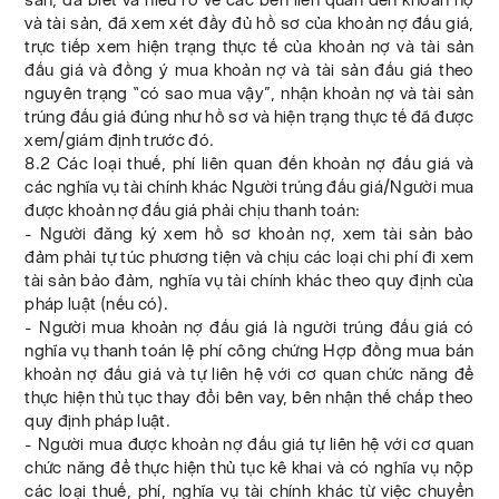
và tài sản, đã xem xét đầy đủ hồ sơ của khoản nợ đấu giá,
trực tiếp xem hiện trạng thực tế của khoản nợ và tài sản
đấu giá và đồng ý mua khoản nợ và tài sản đấu giá theo
nguyên trạng “có sao mua vậy”, nhận khoản nợ và tài sản
trúng đấu giá đúng như hồ sơ và hiện trạng thực tế đã được
xem/giám định trước đó.
8.2 Các loại thuế, phí liên quan đến khoản nợ đấu giá và
các nghĩa vụ tài chính khác Người trúng đấu giá/Người mua
được khoản nợ đấu giá phải chịu thanh toán:
- Người đăng ký xem hồ sơ khoản nợ, xem tài sản bảo
đảm phải tự túc phương tiện và chịu các loại chi phí đi xem
tài sản bảo đảm, nghĩa vụ tài chính khác theo quy định của
pháp luật (nếu có).
- Người mua khoản nợ đấu giá là người trúng đấu giá có
nghĩa vụ thanh toán lệ phí công chứng Hợp đồng mua bán
khoản nợ đấu giá và tự liên hệ với cơ quan chức năng để
thực hiện thủ tục thay đổi bên vay, bên nhận thế chấp theo
quy định pháp luật.
- Người mua được khoản nợ đấu giá tự liên hệ với cơ quan
chức năng để thực hiện thủ tục kê khai và có nghĩa vụ nộp
các loại thuế, phí, nghĩa vụ tài chính khác từ việc chuyển