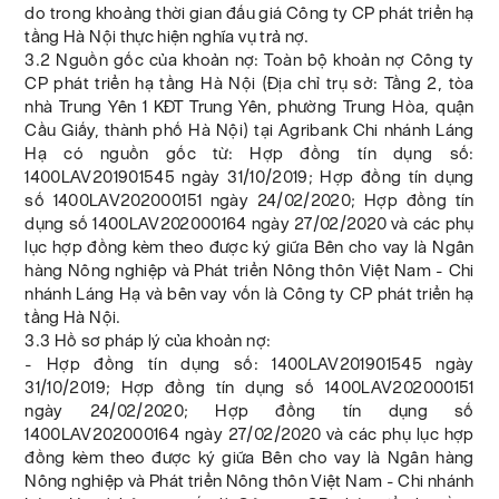
do trong khoảng thời gian đấu giá Công ty CP phát triển hạ
tầng Hà Nội thực hiện nghĩa vụ trả nợ.
3.2 Nguồn gốc của khoản nợ: Toàn bộ khoản nợ Công ty
CP phát triển hạ tầng Hà Nội (Địa chỉ trụ sở: Tầng 2, tòa
nhà Trung Yên 1 KĐT Trung Yên, phường Trung Hòa, quận
Cầu Giấy, thành phố Hà Nội) tại Agribank Chi nhánh Láng
Hạ có nguồn gốc từ: Hợp đồng tín dụng số:
1400LAV201901545 ngày 31/10/2019; Hợp đồng tín dụng
số 1400LAV202000151 ngày 24/02/2020; Hợp đồng tín
dụng số 1400LAV202000164 ngày 27/02/2020 và các phụ
lục hợp đồng kèm theo được ký giữa Bên cho vay là Ngân
hàng Nông nghiệp và Phát triển Nông thôn Việt Nam - Chi
nhánh Láng Hạ và bên vay vốn là Công ty CP phát triển hạ
tầng Hà Nội.
3.3 Hồ sơ pháp lý của khoản nợ:
- Hợp đồng tín dụng số: 1400LAV201901545 ngày
31/10/2019; Hợp đồng tín dụng số 1400LAV202000151
ngày 24/02/2020; Hợp đồng tín dụng số
1400LAV202000164 ngày 27/02/2020 và các phụ lục hợp
đồng kèm theo được ký giữa Bên cho vay là Ngân hàng
Nông nghiệp và Phát triển Nông thôn Việt Nam - Chi nhánh