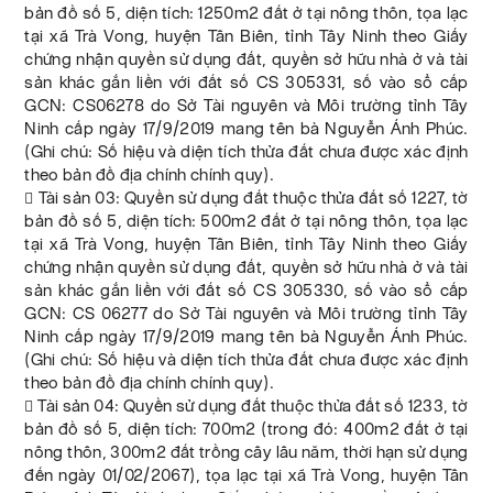
bản đồ số 5, diện tích: 1250m2 đất ở tại nông thôn, tọa lạc
tại xã Trà Vong, huyện Tân Biên, tỉnh Tây Ninh theo Giấy
chứng nhận quyền sử dụng đất, quyền sở hữu nhà ở và tài
sản khác gắn liền với đất số CS 305331, số vào sổ cấp
GCN: CS06278 do Sở Tài nguyên và Môi trường tỉnh Tây
Ninh cấp ngày 17/9/2019 mang tên bà Nguyễn Ánh Phúc.
(Ghi chú: Số hiệu và diện tích thửa đất chưa được xác định
theo bản đồ địa chính chính quy).
 Tài sản 03: Quyền sử dụng đất thuộc thửa đất số 1227, tờ
bản đồ số 5, diện tích: 500m2 đất ở tại nông thôn, tọa lạc
tại xã Trà Vong, huyện Tân Biên, tỉnh Tây Ninh theo Giấy
chứng nhận quyền sử dụng đất, quyền sở hữu nhà ở và tài
sản khác gắn liền với đất số CS 305330, số vào sổ cấp
GCN: CS 06277 do Sở Tài nguyên và Môi trường tỉnh Tây
Ninh cấp ngày 17/9/2019 mang tên bà Nguyễn Ánh Phúc.
(Ghi chú: Số hiệu và diện tích thửa đất chưa được xác định
theo bản đồ địa chính chính quy).
 Tài sản 04: Quyền sử dụng đất thuộc thửa đất số 1233, tờ
bản đồ số 5, diện tích: 700m2 (trong đó: 400m2 đất ở tại
nông thôn, 300m2 đất trồng cây lâu năm, thời hạn sử dụng
đến ngày 01/02/2067), tọa lạc tại xã Trà Vong, huyện Tân