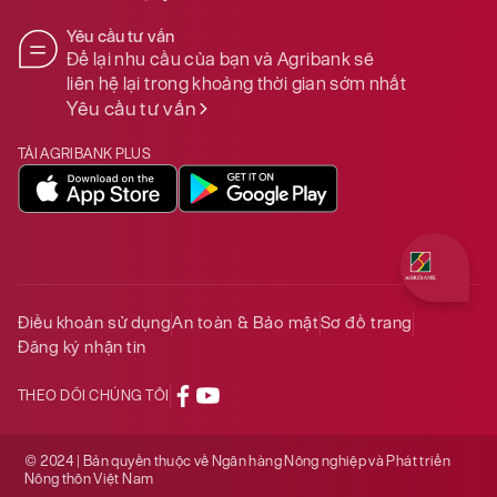
Yêu cầu tư vấn
Để lại nhu cầu của bạn và Agribank sẽ
liên hệ lại trong khoảng thời gian sớm nhất
Yêu cầu tư vấn
TẢI AGRIBANK PLUS
Quý khách 
Điều khoản sử dụng
An toàn & Bảo mật
Sơ đồ trang
Đăng ký nhận tin
THEO DÕI CHÚNG TÔI
© 2024 | Bản quyền thuộc về Ngân hàng Nông nghiệp và Phát triển
Nông thôn Việt Nam