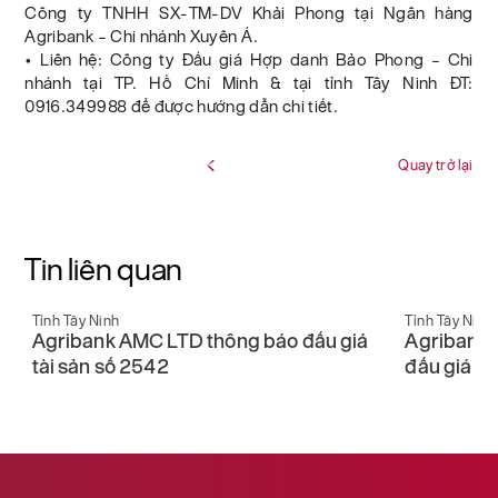
Công ty TNHH SX-TM-DV Khải Phong tại Ngân hàng
Agribank – Chi nhánh Xuyên Á.
• Liên hệ: Công ty Đấu giá Hợp danh Bảo Phong – Chi
nhánh tại TP. Hồ Chí Minh & tại tỉnh Tây Ninh ĐT:
0916.349988 để được hướng dẫn chi tiết.
Quay trở lại
Tin liên quan
Tỉnh Tây Ninh
Tỉnh Tây Ninh
nh
Agribank AMC LTD thông báo đấu giá
Agribank 
tài sản số 2542
đấu giá tà