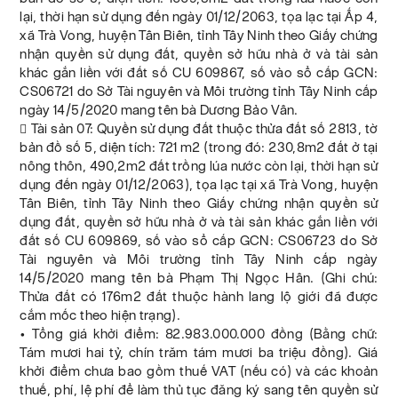
lại, thời hạn sử dụng đến ngày 01/12/2063, tọa lạc tại Ấp 4,
xã Trà Vong, huyện Tân Biên, tỉnh Tây Ninh theo Giấy chứng
nhận quyền sử dụng đất, quyền sở hữu nhà ở và tài sản
khác gắn liền với đất số CU 609867, số vào sổ cấp GCN:
CS06721 do Sở Tài nguyên và Môi trường tỉnh Tây Ninh cấp
ngày 14/5/2020 mang tên bà Dương Bảo Vân.
 Tài sản 07: Quyền sử dụng đất thuộc thửa đất số 2813, tờ
bản đồ số 5, diện tích: 721 m2 (trong đó: 230,8m2 đất ở tại
nông thôn, 490,2m2 đất trồng lúa nước còn lại, thời hạn sử
dụng đến ngày 01/12/2063), tọa lạc tại xã Trà Vong, huyện
Tân Biên, tỉnh Tây Ninh theo Giấy chứng nhận quyền sử
dụng đất, quyền sở hữu nhà ở và tài sản khác gắn liền với
đất số CU 609869, số vào sổ cấp GCN: CS06723 do Sở
Tài nguyên và Môi trường tỉnh Tây Ninh cấp ngày
14/5/2020 mang tên bà Phạm Thị Ngọc Hân. (Ghi chú:
Thửa đất có 176m2 đất thuộc hành lang lộ giới đã được
cắm mốc theo hiện trạng).
• Tổng giá khởi điểm: 82.983.000.000 đồng (Bằng chữ:
Tám mươi hai tỷ, chín trăm tám mươi ba triệu đồng). Giá
khởi điểm chưa bao gồm thuế VAT (nếu có) và các khoản
thuế, phí, lệ phí để làm thủ tục đăng ký sang tên quyền sử