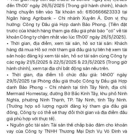
đến 17h00’ ngày 26/5/2025 (Trong giờ hành chính), khách
hàng chuyển tiền vào Tài khoản số: 6150666623333 tại
Ngân hàng Agribank – Chi nhánh Xuyên Á. Đơn vị thụ
hưởng: Công ty Đấu giá Hợp danh Bảo Phong. (Tiền đặt
trước của khách hàng tham gia đấu giá phải báo “có” về tài
khoản Công ty chậm nhất vào lúc 17h00’ ngày 26/5/2025).
• Thời gian, địa điểm, xem tài sản, hồ sơ tài sản: Khách
hàng đã mua Hồ sơ mời tham giá đấu giá tự liên hệ xem tài
sản hoặc đăng ký xem tài sản, hồ sơ tài sản cùng Công ty
các ngày 21/5/2025 & 22/5/2025 & 23/5/2025 (Trong giờ
hành chính), xem tại địa chỉ bất động sản nêu trên.
• Thời gian, địa điểm tổ chức đấu giá: 14h00’ ngày
29/5/2025 tại Phòng đấu giá thuộc Công ty Đấu giá Hợp
danh Bảo Phong – Chi nhánh tại tỉnh Tây Ninh, địa chỉ:
Mermaid Homestay, đường Bờ Bắc Kinh Tây, khu phố Ninh
Nghĩa, phường Ninh Thạnh, TP. Tây Ninh, tỉnh Tây Ninh.
(Trường hợp số lượng người đăng ký tham gia đấu giá
đông, Công ty có thể sẽ thay đổi thời gian và địa điểm đấu
giá phù hợp với thực tế).
• Nguồn gốc tài sản: Tài sản thế chấp bảo đảm cho khoản
vay của Công ty TNHH Thương Mại Dịch Vụ Võ Đinh và