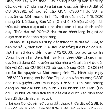
Biên, tỉnh Tây Ninh theo Giấy chứng nhận quyền sử dụng
đất, quyền sở hữu nhà ở và tài sản khác gắn liền với đất số
CU 609892, số vào sổ cấp GCN: CS06741 do Sở Tài
nguyên và Môi trường tỉnh Tây Ninh cấp ngày 11/6/2020
mang tên bà Dương Bảo Vân. (Ghi chú: Số hiệu và diện tích
thửa đất chưa được xác định theo bản đồ địa chính chính
quy; Thửa đất có 200m2 đất thuộc hành lang lộ giới đã
được cắm mốc theo hiện trạng).
 Tài sản 05: Quyền sử dụng đất thuộc thửa đất số 2814, tờ
bản đồ số 5, diện tích: 6378m2 đất trồng lúa nước còn lại,
thời hạn sử dụng đến ngày 01/12/2063, tọa lạc tại xã Trà
Vong, huyện Tân Biên, tỉnh Tây Ninh theo Giấy chứng nhận
quyền sử dụng đất, quyền sở hữu nhà ở và tài sản khác gắn
liền với đất số CU 609870, số vào sổ cấp GCN: CS06724
do Sở Tài nguyên và Môi trường tỉnh Tây Ninh cấp ngày
19/5/2020 mang tên bà Đào Thị Là, chuyển nhượng QSDĐ
cho bà Nguyễn Ánh Phúc ngày 17/6/2020 tại Văn phòng
đăng ký đất đai tỉnh Tây Ninh – Chi nhánh Tân Biên. (Ghi
chú: Số hiệu và diện tích thửa đất chưa được xác định theo
bản đồ địa chính chính quy).
 Tài sản 06: Quyền sử dụng đất thuộc thửa đất số 2811, tờ
bản đồ số 5, diện tích: 1669,3m2 đất trồng lúa nước còn