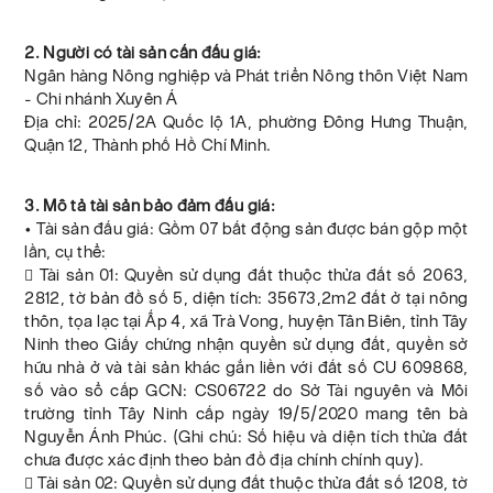
2. Người có tài sản cấn đấu giá:
Ngân hàng Nông nghiệp và Phát triển Nông thôn Việt Nam
- Chi nhánh Xuyên Á
Địa chỉ: 2025/2A Quốc lộ 1A, phường Đông Hưng Thuận,
Quận 12, Thành phố Hồ Chí Minh.
3. Mô tả tài sản bảo đảm đấu giá:
• Tài sản đấu giá: Gồm 07 bất động sản được bán gộp một
lần, cụ thể:
 Tài sản 01: Quyền sử dụng đất thuộc thửa đất số 2063,
2812, tờ bản đồ số 5, diện tích: 35673,2m2 đất ở tại nông
thôn, tọa lạc tại Ấp 4, xã Trà Vong, huyện Tân Biên, tỉnh Tây
Ninh theo Giấy chứng nhận quyền sử dụng đất, quyền sở
hữu nhà ở và tài sản khác gắn liền với đất số CU 609868,
số vào sổ cấp GCN: CS06722 do Sở Tài nguyên và Môi
trường tỉnh Tây Ninh cấp ngày 19/5/2020 mang tên bà
Nguyễn Ánh Phúc. (Ghi chú: Số hiệu và diện tích thửa đất
chưa được xác định theo bản đồ địa chính chính quy).
 Tài sản 02: Quyền sử dụng đất thuộc thửa đất số 1208, tờ