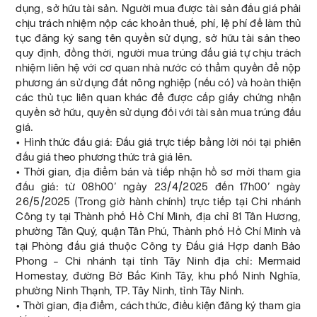
dụng, sở hữu tài sản. Người mua được tài sản đấu giá phải
chịu trách nhiệm nộp các khoản thuế, phí, lệ phí để làm thủ
tục đăng ký sang tên quyền sử dụng, sở hữu tài sản theo
quy định, đồng thời, người mua trúng đấu giá tự chịu trách
nhiệm liên hệ với cơ quan nhà nước có thẩm quyền để nộp
phương án sử dụng đất nông nghiệp (nếu có) và hoàn thiện
các thủ tục liên quan khác để được cấp giấy chứng nhận
quyền sở hữu, quyền sử dụng đối với tài sản mua trúng đấu
giá.
• Hình thức đấu giá: Đấu giá trực tiếp bằng lời nói tại phiên
đấu giá theo phương thức trả giá lên.
• Thời gian, địa điểm bán và tiếp nhận hồ sơ mời tham gia
đấu giá: từ 08h00’ ngày 23/4/2025 đến 17h00’ ngày
26/5/2025 (Trong giờ hành chính) trực tiếp tại Chi nhánh
Công ty tại Thành phố Hồ Chí Minh, địa chỉ 81 Tân Hương,
phường Tân Quý, quận Tân Phú, Thành phố Hồ Chí Minh và
tại Phòng đấu giá thuộc Công ty Đấu giá Hợp danh Bảo
Phong – Chi nhánh tại tỉnh Tây Ninh địa chỉ: Mermaid
Homestay, đường Bờ Bắc Kinh Tây, khu phố Ninh Nghĩa,
phường Ninh Thạnh, TP. Tây Ninh, tỉnh Tây Ninh.
• Thời gian, địa điểm, cách thức, điều kiện đăng ký tham gia