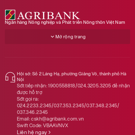
Ngân hàng Nông nghiệp và Phát triển Nông thôn Việt Nam
Mở rộng trang
Hội sở: Số 2 Láng Hạ, phường Giảng Võ, thành phố Hà
Nội
Sđt tiếp nhận:
1900558818/024.3205.3205
để nhận
được hỗ trợ
Sđt gọi ra:
024.2233.2345/037.353.2345/037.348.2345/
037.346.2345
Email:
cskh@agribank.com.vn
Swift Code:
VBAAVNVX
Liên hệ ngay