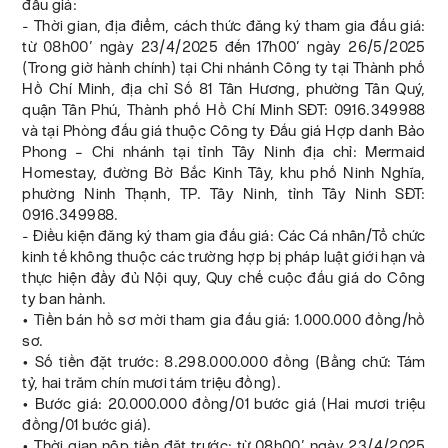
đấu giá:
- Thời gian, địa điểm, cách thức đăng ký tham gia đấu giá:
từ 08h00’ ngày 23/4/2025 đến 17h00’ ngày 26/5/2025
(Trong giờ hành chính) tại Chi nhánh Công ty tại Thành phố
Hồ Chí Minh, địa chỉ Số 81 Tân Hương, phường Tân Quý,
quận Tân Phú, Thành phố Hồ Chí Minh SĐT: 0916.349988
và tại Phòng đấu giá thuộc Công ty Đấu giá Hợp danh Bảo
Phong – Chi nhánh tại tỉnh Tây Ninh địa chỉ: Mermaid
Homestay, đường Bờ Bắc Kinh Tây, khu phố Ninh Nghĩa,
phường Ninh Thạnh, TP. Tây Ninh, tỉnh Tây Ninh SĐT:
0916.349988.
- Điều kiện đăng ký tham gia đấu giá: Các Cá nhân/Tổ chức
kinh tế không thuộc các trường hợp bị pháp luật giới hạn và
thực hiện đầy đủ Nội quy, Quy chế cuộc đấu giá do Công
ty ban hành.
• Tiền bán hồ sơ mời tham gia đấu giá: 1.000.000 đồng/hồ
sơ.
• Số tiền đặt trước: 8.298.000.000 đồng (Bằng chữ: Tám
tỷ, hai trăm chín mươi tám triệu đồng).
• Bước giá: 20.000.000 đồng/01 bước giá (Hai mươi triệu
đồng/01 bước giá).
• Thời gian nộp tiền đặt trước: từ 08h00’ ngày 23/4/2025