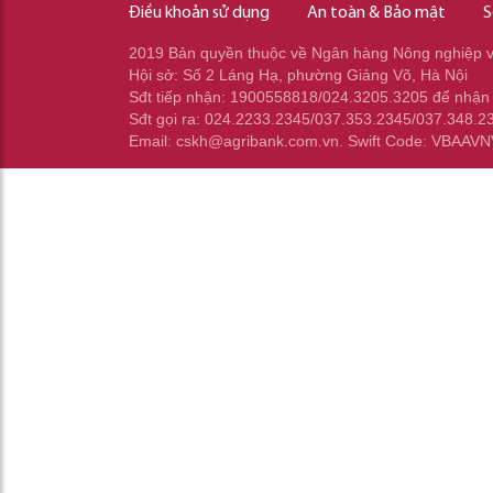
Điều khoản sử dụng
An toàn & Bảo mật
S
2019 Bản quyền thuộc về Ngân hàng Nông nghiệp và
Hội sở: Số 2 Láng Hạ, phường Giảng Võ, Hà Nội
Sđt tiếp nhận: 1900558818/024.3205.3205 để nhận
Sđt gọi ra: 024.2233.2345/037.353.2345/037.348.2
Email: cskh@agribank.com.vn. Swift Code: VBAAV