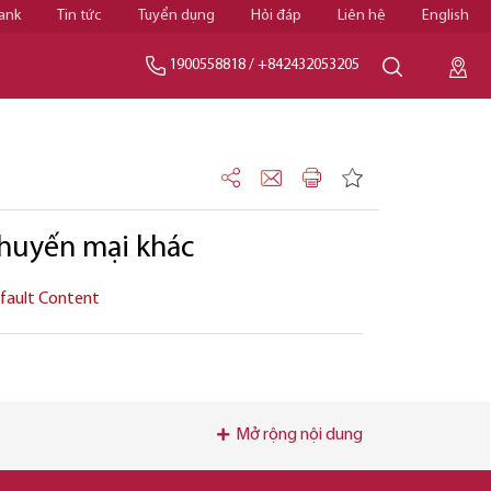
ank
Tin tức
Tuyển dụng
Hỏi đáp
Liên hệ
English
1900558818
/
+842432053205
huyến mại khác
fault Content
Mở rộng nội dung