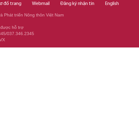
ơ đồ trang
Webmail
Đăng ký nhận tin
English
 Phát triển Nông thôn Việt Nam
 được hỗ trợ
345/037.346.2345
NVX