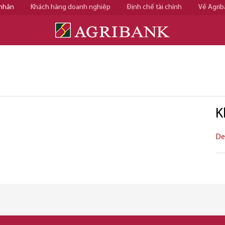
 nhân
Khách hàng doanh nghiệp
Định chế tài chính
Về Agrib
K
De