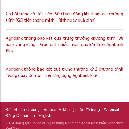
Cơ hội trúng sổ tiết kiệm 500 triệu đồng khi tham gia chương
trình “Gửi tiền thông minh – Rinh ngay quà đỉnh”
Agribank thông báo kết quả trúng thưởng chương trình “38
năm vững vàng – Giao dịch nhiều, nhận quà lớn” trên Agribank
Plus
Agribank thông báo kết quả trúng thưởng kỳ 2 chương trình
“Vòng quay đón lộc’’ trên ứng dụng Agribank Plus
Điều khoản sử dụng
An toàn & Bảo mật
Sơ đồ trang
Webmail
Đăng ký nhận tin
English
2019 Bản quyền thuộc về Ngân hàng Nông nghiệp và Phát triển Nông thôn
Việt Nam