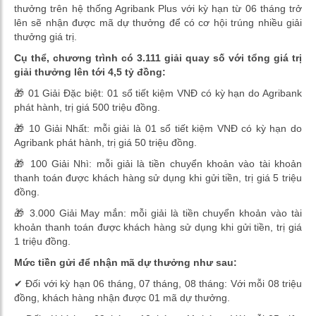
thưởng trên hệ thống Agribank Plus với kỳ hạn từ 06 tháng trở
lên sẽ nhận được mã dự thưởng để có cơ hội trúng nhiều giải
thưởng giá trị.
Cụ thể, chương trình có 3.111 giải quay số với tổng giá trị
giải thưởng lên tới 4,5 tỷ đồng:
🎁 01 Giải Đặc biệt: 01 sổ tiết kiệm VNĐ có kỳ hạn do Agribank
phát hành, trị giá 500 triệu đồng.
🎁 10 Giải Nhất: mỗi giải là 01 sổ tiết kiệm VNĐ có kỳ hạn do
Agribank phát hành, trị giá 50 triệu đồng.
🎁 100 Giải Nhì: mỗi giải là tiền chuyển khoản vào tài khoản
thanh toán được khách hàng sử dụng khi gửi tiền, trị giá 5 triệu
đồng.
🎁 3.000 Giải May mắn: mỗi giải là tiền chuyển khoản vào tài
khoản thanh toán được khách hàng sử dụng khi gửi tiền, trị giá
1 triệu đồng.
Mức tiền gửi để nhận mã dự thưởng như sau:
✔ Đối với kỳ hạn 06 tháng, 07 tháng, 08 tháng: Với mỗi 08 triệu
đồng, khách hàng nhận được 01 mã dự thưởng.