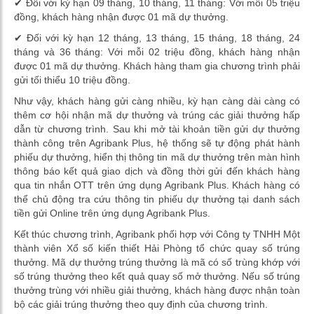
✔ Đối với kỳ hạn 09 tháng, 10 tháng, 11 tháng: Với mỗi 05 triệu
đồng, khách hàng nhận được 01 mã dự thưởng.
✔ Đối với kỳ hạn 12 tháng, 13 tháng, 15 tháng, 18 tháng, 24
tháng và 36 tháng: Với mỗi 02 triệu đồng, khách hàng nhận
được 01 mã dự thưởng. Khách hàng tham gia chương trình phải
gửi tối thiểu 10 triệu đồng.
Như vậy, khách hàng gửi càng nhiều, kỳ hạn càng dài càng có
thêm cơ hội nhận mã dự thưởng và trúng các giải thưởng hấp
dẫn từ chương trình. Sau khi mở tài khoản tiền gửi dự thưởng
thành công trên Agribank Plus, hệ thống sẽ tự động phát hành
phiếu dự thưởng, hiển thị thông tin mã dự thưởng trên màn hình
thông báo kết quả giao dịch và đồng thời gửi đến khách hàng
qua tin nhắn OTT trên ứng dụng Agribank Plus. Khách hàng có
thể chủ động tra cứu thông tin phiếu dự thưởng tại danh sách
tiền gửi Online trên ứng dụng Agribank Plus.
Kết thúc chương trình, Agribank phối hợp với Công ty TNHH Một
thành viên Xổ số kiến thiết Hải Phòng tổ chức quay số trúng
thưởng. Mã dự thưởng trúng thưởng là mã có số trùng khớp với
số trúng thưởng theo kết quả quay số mở thưởng. Nếu số trúng
thưởng trùng với nhiều giải thưởng, khách hàng được nhận toàn
bộ các giải trúng thưởng theo quy định của chương trình.