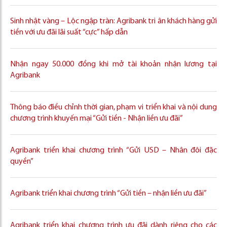
Sinh nhật vàng – Lộc ngập tràn: Agribank tri ân khách hàng gửi
tiền với ưu đãi lãi suất “cực” hấp dẫn
Nhận ngay 50.000 đồng khi mở tài khoản nhận lương tại
Agribank
Thông báo điều chỉnh thời gian, phạm vi triển khai và nội dung
chương trình khuyến mại “Gửi tiền - Nhận liền ưu đãi”
Agribank triển khai chương trình “Gửi USD – Nhân đôi đặc
quyền”
Agribank triển khai chương trình “Gửi tiền – nhận liền ưu đãi”
Agribank triển khai chương trình ưu đãi dành riêng cho các