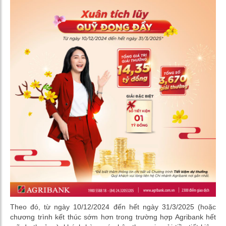
Theo đó, từ ngày 10/12/2024 đến hết ngày 31/3/2025 (hoặc
chương trình kết thúc sớm hơn trong trường hợp Agribank hết