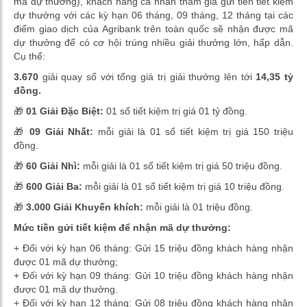
mã dự thưởng), khách hàng cá nhân tham gia gửi tiền tiết kiệm
dự thưởng với các kỳ hạn 06 tháng, 09 tháng, 12 tháng tại các
điểm giao dịch của Agribank trên toàn quốc sẽ nhận được mã
dự thưởng để có cơ hội trúng nhiều giải thưởng lớn, hấp dẫn.
Cụ thể:
3.670
giải quay số với tổng giá trị giải thưởng lên tới
14,35 tỷ
đồng.
🎁
01 Giải Đặc Biệt:
01 sổ tiết kiệm trị giá 01 tỷ đồng.
🎁
09 Giải Nhất:
mỗi giải là 01 sổ tiết kiệm trị giá 150 triệu
đồng.
🎁
60 Giải Nhì:
mỗi giải là 01 sổ tiết kiệm trị giá 50 triệu đồng.
🎁
600 Giải Ba:
mỗi giải là 01 sổ tiết kiệm trị giá 10 triệu đồng.
🎁
3.000 Giải Khuyến khích:
mỗi giải là 01 triệu đồng.
Mức tiền gửi tiết kiệm để nhận mã dự thưởng:
+ Đối với kỳ hạn 06 tháng: Gửi 15 triệu đồng khách hàng nhận
được 01 mã dự thưởng;
+ Đối với kỳ hạn 09 tháng: Gửi 10 triệu đồng khách hàng nhận
được 01 mã dự thưởng.
+ Đối với kỳ hạn 12 tháng: Gửi 08 triệu đồng khách hàng nhận