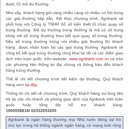
được 01 mã dự thưởng.
Như vậy, khách hàng gửi càng nhiều càng có nhiều cơ hội trúng
các giải thưởng hấp dẫn. Kết thúc chương trình, Agribank sẽ
phối hợp với Công ty TNHH Xổ số kiến ​​thiết tổ chức quay số
trúng thưởng. Mã dự thưởng trúng thưởng là mã có số trùng
khớp với số trúng thưởng theo kết quả quay số trúng thưởng.
Nếu số trúng thưởng trùng với nhiều giải thưởng thì khách
hàng được nhận toàn bộ các giải trúng thưởng. Agribank sẽ
công bố kết quả trúng thưởng công khai tại tất cả các điểm giao
dịch trên toàn quốc, trên website:
www.agribank.com.vn
và trên
các phương tiện thông tin đại chúng và thông báo đến khách
hàng trúng thưởng.
Thể lệ chi tiết chương trình tiết kiệm dự thưởng, Quý khách
hàng xem
tại đây
Thông tin chi tiết về chương trình, Quý khách hàng vui lòng liên
hệ tại các chi nhánh và phòng giao dịch của Agribank trên toàn
quốc hoặc tổng đài hỗ trợ khách hàng:
1900558818/
02432053205
.
Agribank là ngân hàng thương mại Nhà nước đóng vai trò
chủ lực trong hệ thống ngành ngân hàng, có mạng lưới rộng