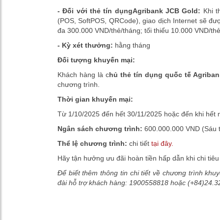
- Đối với thẻ tín dụngAgribank JCB Gold:
Khi t
(POS, SoftPOS, QRCode), giao dịch Internet sẽ đượ
đa 300.000 VND/thẻ/tháng; tối thiểu 10.000 VND/thẻ
- Kỳ xét thưởng:
hằng tháng
Đối tượng khuyến mại:
Khách hàng là c
hủ thẻ tín dụng quốc tế Agriba
chương trình.
Thời gian khuyến mại:
Từ 1/10/2025 đến hết 30/11/2025 hoặc đến khi hết n
Ngân sách chương trình:
600.000.000 VND (Sáu tr
Thể lệ chương trình:
chi tiết
tại đây.
Hãy tận hưởng ưu đãi hoàn tiền hấp dẫn khi chi tiêu
Để biết thêm thông tin chi tiết về chương trình kh
đài hỗ trợ khách hàng: 1900558818 hoặc (+84)24.3