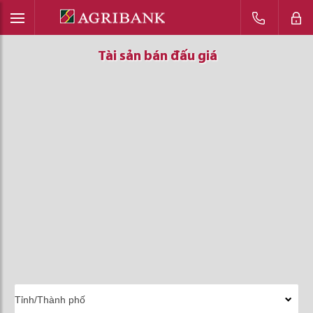
Tài sản bán đấu giá
Tài sản bán đấu giá
Tài sản bán đấu giá