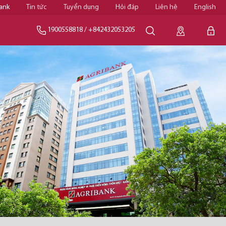
ank
Tin tức
Tuyển dụng
Hỏi đáp
Liên hệ
English
1900558818
/
+842432053205