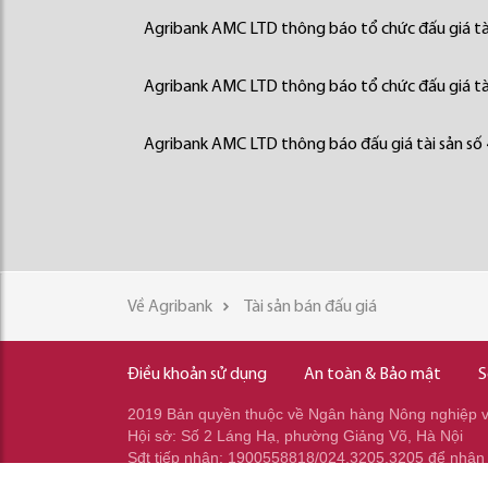
Agribank AMC LTD thông báo tổ chức đấu giá tà
Agribank AMC LTD thông báo tổ chức đấu giá tà
Agribank AMC LTD thông báo đấu giá tài sản số
Về Agribank
Tài sản bán đấu giá
Điều khoản sử dụng
An toàn & Bảo mật
S
2019 Bản quyền thuộc về Ngân hàng Nông nghiệp và
Hội sở: Số 2 Láng Hạ, phường Giảng Võ, Hà Nội
Sđt tiếp nhận: 1900558818/024.3205.3205 để nhận
Sđt gọi ra: 024.2233.2345/037.353.2345/037.348.2