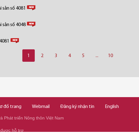
i sản số 4081
i sản số 4048
 4081
1
2
3
4
5
...
10
ơ đồ trang
Webmail
Đăng ký nhận tin
English
 Phát triển Nông thôn Việt Nam
 được hỗ trợ
345/037.346.2345