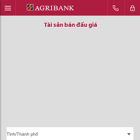
Tài sản bán đấu giá
Tài sản bán đấu giá
Tài sản bán đấu giá