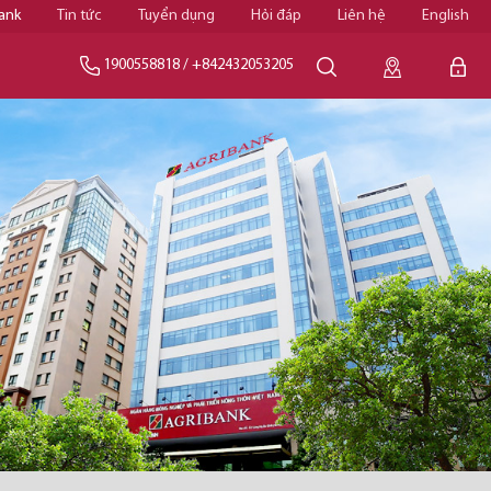
ank
Tin tức
Tuyển dụng
Hỏi đáp
Liên hệ
English
1900558818
/
+842432053205