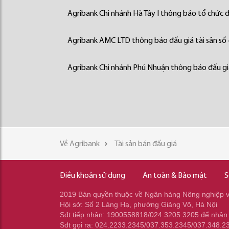
Agribank Chi nhánh Hà Tây I thông báo tổ chức đấ
Agribank AMC LTD thông báo đấu giá tài sản số
Agribank Chi nhánh Phú Nhuận thông báo đấu giá
Về Agribank
Tài sản bán đấu giá
Điều khoản sử dụng
An toàn & Bảo mật
S
2019 Bản quyền thuộc về Ngân hàng Nông nghiệp và
Hội sở: Số 2 Láng Hạ, phường Giảng Võ, Hà Nội
Sđt tiếp nhận: 1900558818/024.3205.3205 để nhận
Sđt gọi ra: 024.2233.2345/037.353.2345/037.348.2