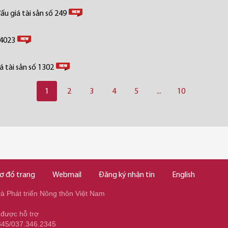
u giá tài sản số 249
 4023
 tài sản số 1302
1
2
3
4
5
...
10
ơ đồ trang
Webmail
Đăng ký nhận tin
English
 Phát triển Nông thôn Việt Nam
 được hỗ trợ
345/037.346.2345