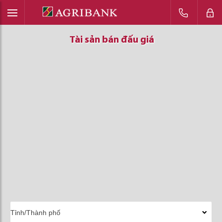
Tài sản bán đấu giá
Tài sản bán đấu giá
Tài sản bán đấu giá