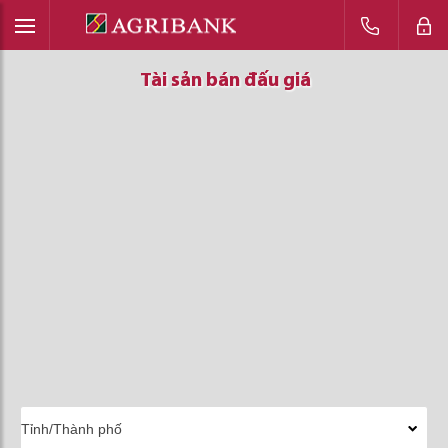
Tài sản bán đấu giá
Tài sản bán đấu giá
Tài sản bán đấu giá