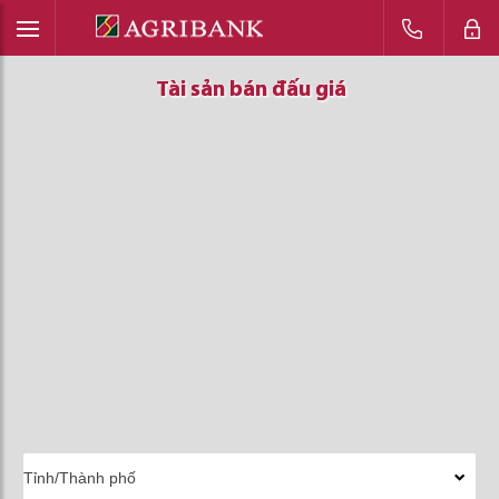
Tài sản bán đấu giá
Tài sản bán đấu giá
Tài sản bán đấu giá